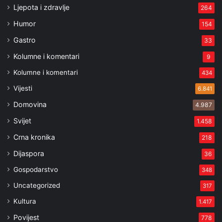
Ljepota i zdravlje
264
Humor
154
Gastro
33
Kolumne i komentari
9
Kolumne i komentari
434
Vijesti
6.841
Domovina
4.987
Svijet
1.458
Crna kronika
218
Dijaspora
36
Gospodarstvo
348
Uncategorized
317
Kultura
1.417
Povijest
778