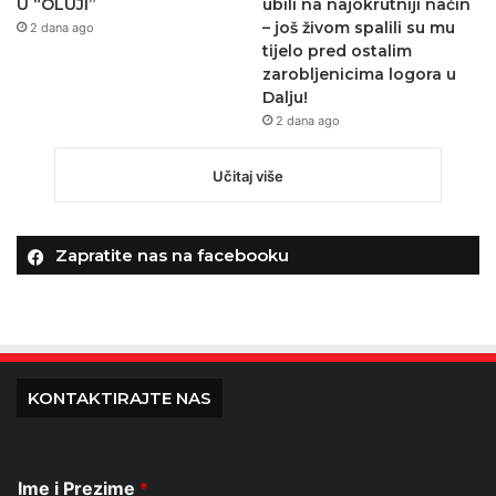
U “OLUJI”
ubili na najokrutniji način
– još živom spalili su mu
2 dana ago
tijelo pred ostalim
zarobljenicima logora u
Dalju!
2 dana ago
Učitaj više
Zapratite nas na facebooku
KONTAKTIRAJTE NAS
Ime i Prezime
*