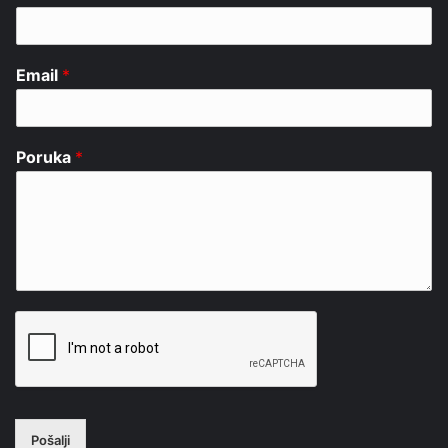
Email
*
Poruka
*
Pošalji