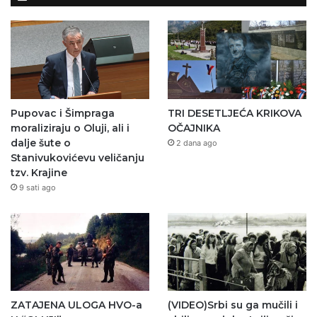
Pupovac i Šimpraga
TRI DESETLJEĆA KRIKOVA
moraliziraju o Oluji, ali i
OČAJNIKA
dalje šute o
2 dana ago
Stanivukovićevu veličanju
tzv. Krajine
9 sati ago
ZATAJENA ULOGA HVO-a
(VIDEO)Srbi su ga mučili i