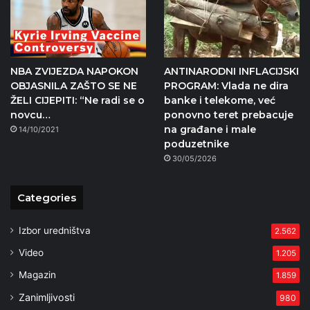
NBA ZVIJEZDA NAPOKON
ANTINARODNI INFLACIJSKI
OBJASNILA ZAŠTO SE NE
PROGRAM: Vlada ne dira
ŽELI CIJEPITI: “Ne radi se o
banke i telekome, već
novcu…
ponovno teret prebacuje
na građane i male
14/10/2021
poduzetnike
30/05/2026
Categories
Izbor uredništva
2.562
Video
1.205
Magazin
1.859
Zanimljivosti
980