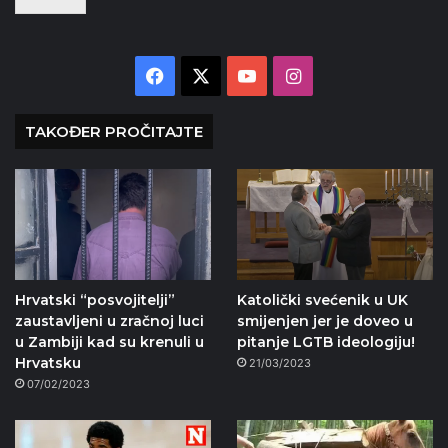
Facebook
X
YouTube
Instagram
TAKOĐER PROČITAJTE
Hrvatski “posvojitelji”
Katolički svećenik u UK
zaustavljeni u zračnoj luci
smijenjen jer je doveo u
u Zambiji kad su krenuli u
pitanje LGTB ideologiju!
Hrvatsku
21/03/2023
07/02/2023