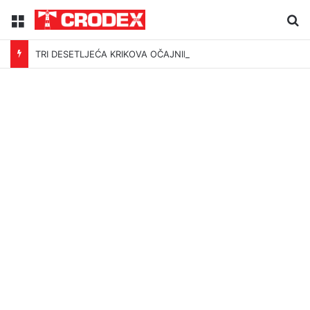
Menu
Tr
TRI DESETLJEĆA KRIKOVA OČAJNIKA