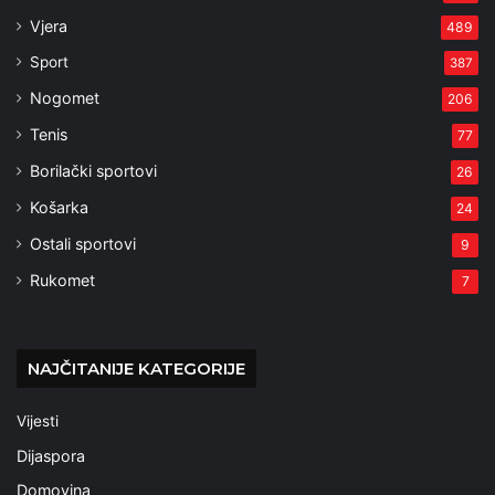
Vjera
489
Sport
387
Nogomet
206
Tenis
77
Borilački sportovi
26
Košarka
24
Ostali sportovi
9
Rukomet
7
NAJČITANIJE KATEGORIJE
Vijesti
Dijaspora
Domovina