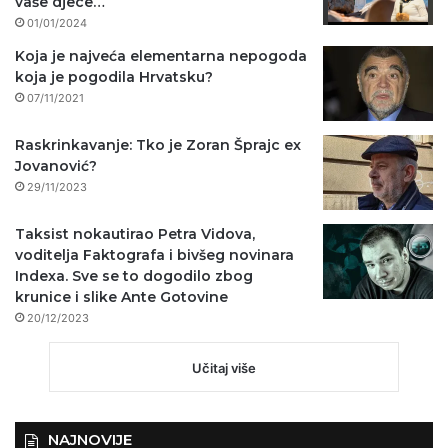
vaše djece…
01/01/2024
Koja je najveća elementarna nepogoda
koja je pogodila Hrvatsku?
07/11/2021
Raskrinkavanje: Tko je Zoran Šprajc ex
Jovanović?
29/11/2023
Taksist nokautirao Petra Vidova,
voditelja Faktografa i bivšeg novinara
Indexa. Sve se to dogodilo zbog
krunice i slike Ante Gotovine
20/12/2023
Učitaj više
NAJNOVIJE