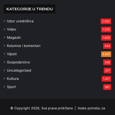
KATEGORIJE U TRENDU
Izbor uredništva
2.562
Video
1.205
Magazin
1.859
Kolumne i komentari
434
Vijesti
6.841
Gospodarstvo
348
Uncategorized
317
Kultura
1.417
Sport
387
© Copyright 2026, Sva prava pridržana |
Imate potrebu za