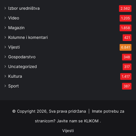
Izbor uredništva
2.562
Video
1.205
Magazin
1.858
Kolumne i komentari
421
Vijesti
6.841
Gospodarstvo
348
Uncategorized
317
Kultura
1.417
Sport
387
© Copyright 2026, Sva prava pridržana |
Imate potrebu za
stranicom? Javite nam se KLIKOM .
Vijesti