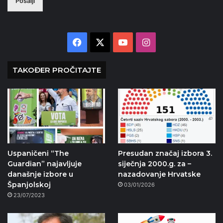
Pošalji
Facebook
X
YouTube
Instagram
TAKOĐER PROČITAJTE
Uspaničeni “The
Presudan značaj izbora 3.
Guardian” najavljuje
siječnja 2000.g. za –
današnje izbore u
nazadovanje Hrvatske
Španjolskoj
03/01/2026
23/07/2023