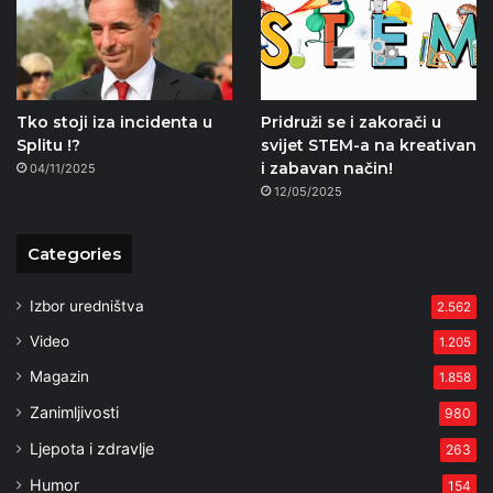
Tko stoji iza incidenta u
Pridruži se i zakorači u
Splitu !?
svijet STEM-a na kreativan
i zabavan način!
04/11/2025
12/05/2025
Categories
Izbor uredništva
2.562
Video
1.205
Magazin
1.858
Zanimljivosti
980
Ljepota i zdravlje
263
Humor
154