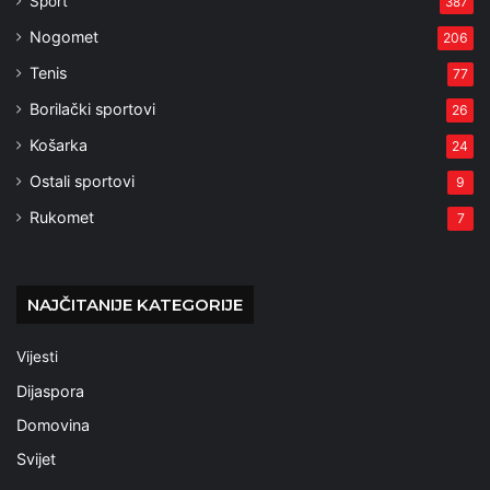
Sport
387
Nogomet
206
Tenis
77
Borilački sportovi
26
Košarka
24
Ostali sportovi
9
Rukomet
7
NAJČITANIJE KATEGORIJE
Vijesti
Dijaspora
Domovina
Svijet