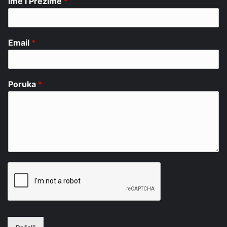
Ime i Prezime
*
Email
*
Poruka
*