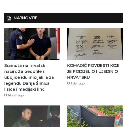
NAJNOVIJE
Sramota na hrvatski
KOMADIĆ POVIJESTI KOJI
način: Za pedofile i
JE PODIJELIO I UJEDINIO
ubojice idu inicijali, a za
HRVATSKU
legendu Darija Šimića
1 dan ago
lisice i medijski linč
14 sati ago