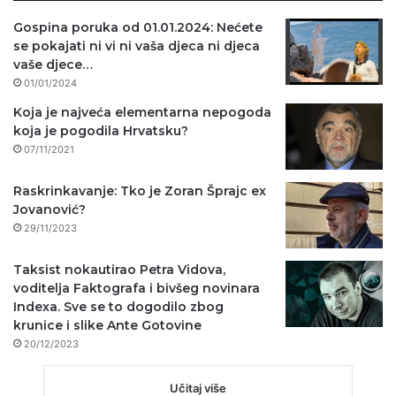
Gospina poruka od 01.01.2024: Nećete
se pokajati ni vi ni vaša djeca ni djeca
vaše djece…
01/01/2024
Koja je najveća elementarna nepogoda
koja je pogodila Hrvatsku?
07/11/2021
Raskrinkavanje: Tko je Zoran Šprajc ex
Jovanović?
29/11/2023
Taksist nokautirao Petra Vidova,
voditelja Faktografa i bivšeg novinara
Indexa. Sve se to dogodilo zbog
krunice i slike Ante Gotovine
20/12/2023
Učitaj više