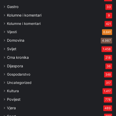
Gastro
33
Kolumne i komentari
9
Kolumne i komentari
421
Vijesti
6.841
Domovina
4.987
Svijet
1.458
Crna kronika
218
Dijaspora
36
Gospodarstvo
348
Uncategorized
317
Kultura
1.417
Povijest
778
Vjera
489