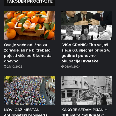
TAKOĐER PROČITAJTE
Ovo je voće odlično za
IVICA GRANIĆ: Tko se još
zdravlje, ali ne bi trebalo
sjeća 03. siječnja prije 24.
pojesti više od 5 komada
godine i ponovne
dnevno
okupacije Hrvatske
21/10/2025
06/01/2024
NOVI GAZIMESTAN:
KAKO JE SEDAM PIJANIH
Antihrvatski prosvjed u
NIJEMACA OKUPIRALO