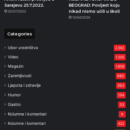
Sarajevu 25.7.2022.
BEOGRAD: Povijest koju
nikad nismo učili u školi
25/07/2022
12/04/2026
Categories
Izbor uredništva
2.562
Video
1.205
Magazin
1.858
Zanimljivosti
980
Ljepota i zdravlje
263
Humor
154
Gastro
33
Kolumne i komentari
9
Kolumne i komentari
422