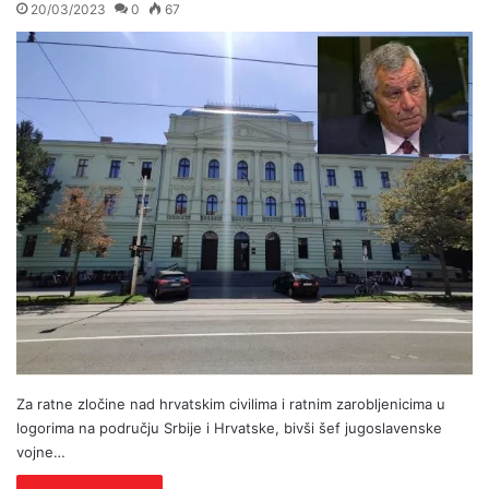
20/03/2023
0
67
Za ratne zločine nad hrvatskim civilima i ratnim zarobljenicima u
logorima na području Srbije i Hrvatske, bivši šef jugoslavenske
vojne…