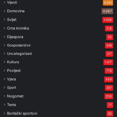
Vijesti
6.841
Domovina
4.987
Svijet
1.458
Crna kronika
218
Dijaspora
36
Gospodarstvo
348
Uncategorized
317
Kultura
1.417
Povijest
778
Vjera
489
Sport
387
Nogomet
206
Tenis
77
Borilački sportovi
26