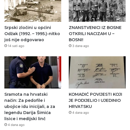
Srpski zločini u općini
ZNANSTVENICI IZ BOSNE
Odžak (1992. – 1995.)-nitko
OTKRILI NACIZAM U –
još nije odgovarao
BOSNI!
14 sati ago
3 dana ago
Sramota na hrvatski
KOMADIĆ POVIJESTI KOJI
način: Za pedofile i
JE PODIJELIO I UJEDINIO
ubojice idu inicijali, a za
HRVATSKU
legendu Darija Šimića
4 dana ago
lisice i medijski linč
4 dana ago