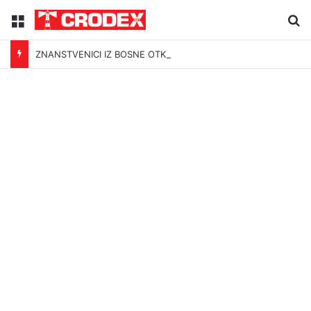
Menu
Tr
ZNANSTVENICI IZ BOSNE OTKRILI NACIZAM U – BOSNI!