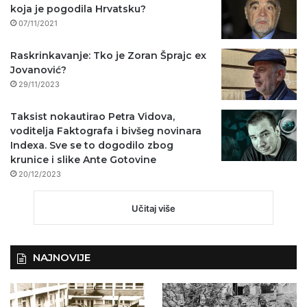
koja je pogodila Hrvatsku?
07/11/2021
Raskrinkavanje: Tko je Zoran Šprajc ex
Jovanović?
29/11/2023
Taksist nokautirao Petra Vidova,
voditelja Faktografa i bivšeg novinara
Indexa. Sve se to dogodilo zbog
krunice i slike Ante Gotovine
20/12/2023
Učitaj više
NAJNOVIJE