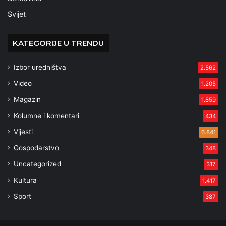
Svijet
KATEGORIJE U TRENDU
Izbor uredništva
2.562
Video
1.205
Magazin
1.859
Kolumne i komentari
434
Vijesti
6.841
Gospodarstvo
348
Uncategorized
317
Kultura
1.417
Sport
387