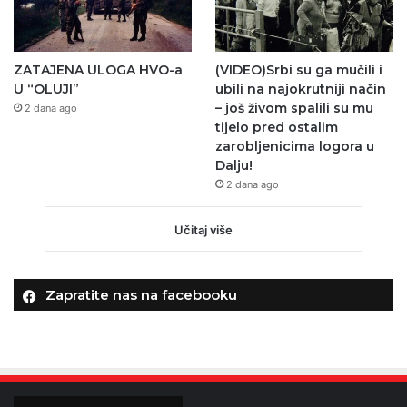
ZATAJENA ULOGA HVO-a
(VIDEO)Srbi su ga mučili i
U “OLUJI”
ubili na najokrutniji način
– još živom spalili su mu
2 dana ago
tijelo pred ostalim
zarobljenicima logora u
Dalju!
2 dana ago
Učitaj više
Zapratite nas na facebooku