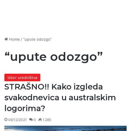
Home
/
“upute odozgo”
“upute odozgo”
Izbor uredništva
STRAŠNO!! Kako izgleda
svakodnevica u australskim
logorima?
06/12/2021
0
1.285