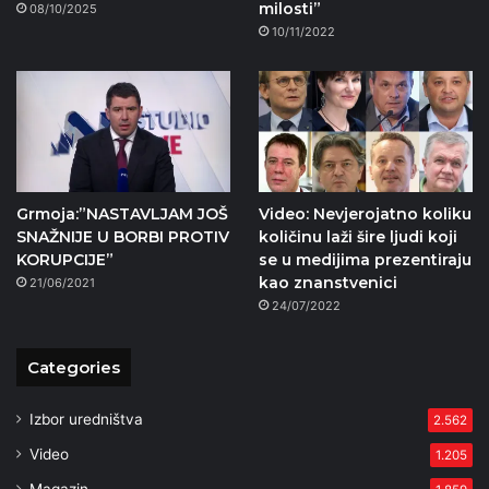
milosti”
08/10/2025
10/11/2022
Grmoja:”NASTAVLJAM JOŠ
Video: Nevjerojatno koliku
SNAŽNIJE U BORBI PROTIV
količinu laži šire ljudi koji
KORUPCIJE”
se u medijima prezentiraju
kao znanstvenici
21/06/2021
24/07/2022
Categories
Izbor uredništva
2.562
Video
1.205