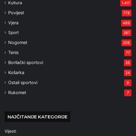
Kultura
1.417
Povijest
778
Vjera
489
Sport
387
Nogomet
206
Tenis
77
Borilački sportovi
26
Košarka
24
Ostali sportovi
9
Rukomet
7
NAJČITANIJE KATEGORIJE
Vijesti