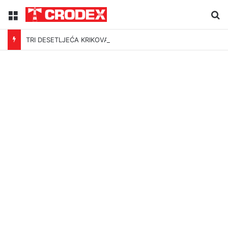
Menu
Tr
TRI DESETLJEĆA KRIKOVA OČAJNIKA