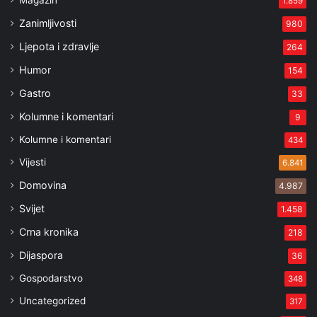
Magazin
1.859
Zanimljivosti
980
Ljepota i zdravlje
264
Humor
154
Gastro
33
Kolumne i komentari
9
Kolumne i komentari
434
Vijesti
6.841
Domovina
4.987
Svijet
1.458
Crna kronika
218
Dijaspora
36
Gospodarstvo
348
Uncategorized
317