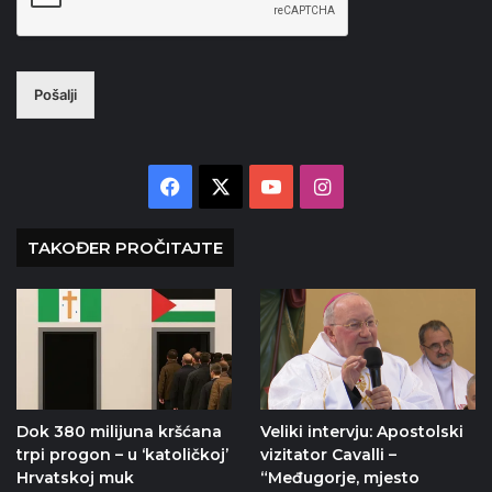
Pošalji
Facebook
X
YouTube
Instagram
TAKOĐER PROČITAJTE
Dok 380 milijuna kršćana
Veliki intervju: Apostolski
trpi progon – u ‘katoličkoj’
vizitator Cavalli –
Hrvatskoj muk
“Međugorje, mjesto