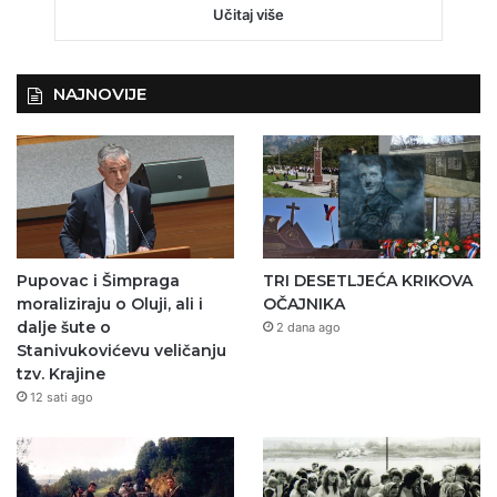
Učitaj više
NAJNOVIJE
Pupovac i Šimpraga
TRI DESETLJEĆA KRIKOVA
moraliziraju o Oluji, ali i
OČAJNIKA
dalje šute o
2 dana ago
Stanivukovićevu veličanju
tzv. Krajine
12 sati ago