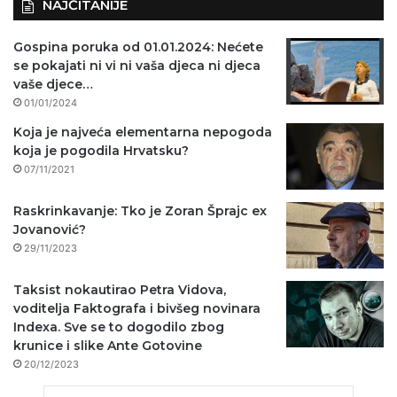
NAJČITANIJE
Gospina poruka od 01.01.2024: Nećete
se pokajati ni vi ni vaša djeca ni djeca
vaše djece…
01/01/2024
Koja je najveća elementarna nepogoda
koja je pogodila Hrvatsku?
07/11/2021
Raskrinkavanje: Tko je Zoran Šprajc ex
Jovanović?
29/11/2023
Taksist nokautirao Petra Vidova,
voditelja Faktografa i bivšeg novinara
Indexa. Sve se to dogodilo zbog
krunice i slike Ante Gotovine
20/12/2023