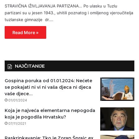
STRAVIČNA IŽIVLJAVANJA PARTIZANA… Po ulasku u Tuzlu
partizani su u jesen 1943., uhitili poznatog i omiljenog vjeroučitelja
tuzlanske gimnazije dr.…
Read More »
NAJČITANIJE
Gospina poruka od 01.01.2024: Nećete
se pokajati ni vi ni vaša djeca ni djeca
vaše djece…
01/01/2024
Koja je najveća elementarna nepogoda
koja je pogodila Hrvatsku?
07/11/2021
Raskrinkavanje: Tko je Zoran Šprajc ex