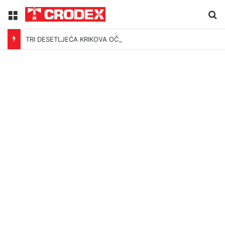
Menu
Tr
TRI DESETLJEĆA KRIKOVA OČAJNIKA