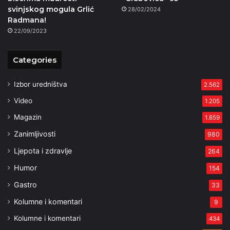
svinjskog mogula Grlić
28/02/2024
Radmana!
22/09/2023
Categories
Izbor uredništva
2.562
Video
1.205
Magazin
1.859
Zanimljivosti
980
Ljepota i zdravlje
264
Humor
154
Gastro
33
Kolumne i komentari
9
Kolumne i komentari
434