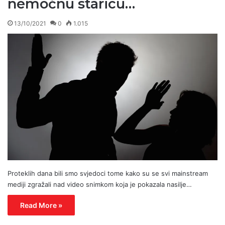
nemoćnu staricu…
13/10/2021
0
1.015
Proteklih dana bili smo svjedoci tome kako su se svi mainstream
mediji zgražali nad video snimkom koja je pokazala nasilje…
Read More »