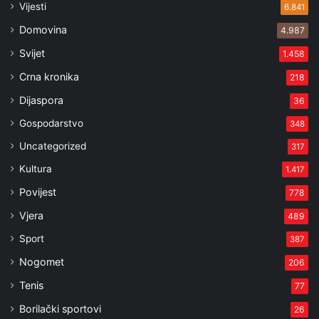
Vijesti
6.841
Domovina
4.987
Svijet
1.458
Crna kronika
218
Dijaspora
36
Gospodarstvo
348
Uncategorized
317
Kultura
1.417
Povijest
778
Vjera
489
Sport
387
Nogomet
206
Tenis
77
Borilački sportovi
26