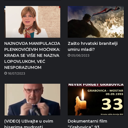
NAJNOVIJA MANIPULACIJA
Zašto hrvatski branitelji
PLENKOVIĆEVIH MOĆNIKA:
umiru mladi?
KRAĐA SE VIŠE NE NAZIVA
05/06/2023
LOPOVLUKOM, VEĆ
NESPORAZUMOM
16/07/2023
(VIDEO) Uživajte u ovim
Dokumentarni film
biserima mudrosti
“Grabovica” 93