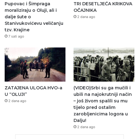
Pupovac i Šimpraga
TRI DESETLJEĆA KRIKOVA
moraliziraju o Oluji, ali i
OČAJNIKA
dalje šute o
2 dana ago
Stanivukovićevu veličanju
tzv. Krajine
7 sati ago
ZATAJENA ULOGA HVO-a
(VIDEO)Srbi su ga mučili i
U “OLUJI”
ubili na najokrutniji način
– još živom spalili su mu
2 dana ago
tijelo pred ostalim
zarobljenicima logora u
Dalju!
2 dana ago