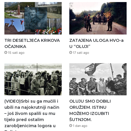
TRI DESETLJEĆA KRIKOVA
ZATAJENA ULOGA HVO-a
OČAJNIKA
U “OLUJI”
15 sati ago
17 sati ago
(VIDEO)Srbi su ga mučili i
OLUJU SMO DOBILI
ubili na najokrutniji način
ORUŽJEM. ISTINU
– još živom spalili su mu
MOŽEMO IZGUBITI
tijelo pred ostalim
ŠUTNJOM.
zarobljenicima logora u
1 dan ago