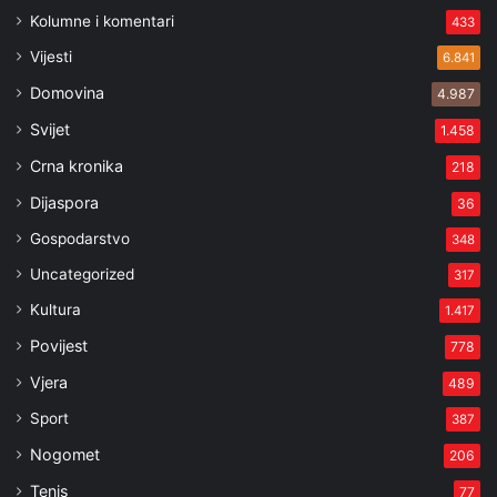
Kolumne i komentari
433
Vijesti
6.841
Domovina
4.987
Svijet
1.458
Crna kronika
218
Dijaspora
36
Gospodarstvo
348
Uncategorized
317
Kultura
1.417
Povijest
778
Vjera
489
Sport
387
Nogomet
206
Tenis
77