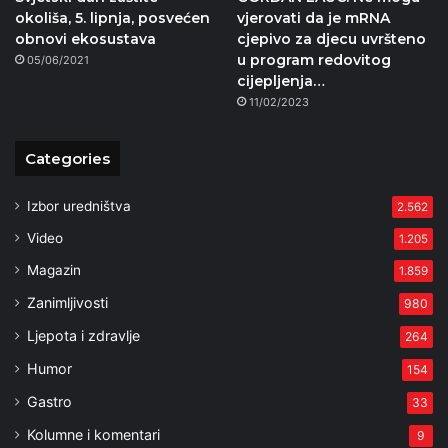
okoliša, 5. lipnja, posvećen
vjerovati da je mRNA
obnovi ekosustava
cjepivo za djecu uvršteno
u program redovitog
05/06/2021
cijepljenja…
11/02/2023
Categories
Izbor uredništva
2.562
Video
1.205
Magazin
1.859
Zanimljivosti
980
Ljepota i zdravlje
264
Humor
154
Gastro
33
Kolumne i komentari
9