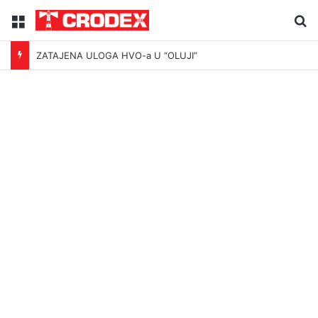
Menu
Tr
ZATAJENA ULOGA HVO-a U “OLUJI”