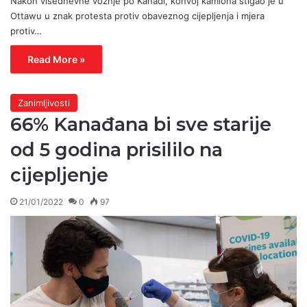
Nakon višednevne vožnje po Kanadi, konvoj kamiona stigao je u
Ottawu u znak protesta protiv obaveznog cijepljenja i mjera
protiv…
Read More »
Zanimljivosti
66% Kanađana bi sve starije
od 5 godina prisililo na
cijepljenje
21/01/2022
0
97