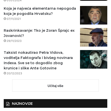
01/01/2024
Koja je najveća elementarna nepogoda
koja je pogodila Hrvatsku?
07/11/2021
Raskrinkavanje: Tko je Zoran Šprajc ex
Jovanović?
29/11/2023
Taksist nokautirao Petra Vidova,
voditelja Faktografa i bivšeg novinara
Indexa. Sve se to dogodilo zbog
krunice i slike Ante Gotovine
20/12/2023
Učitaj više
NAJNOVIJE