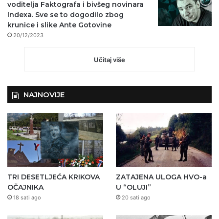
voditelja Faktografa i bivšeg novinara
Indexa. Sve se to dogodilo zbog
krunice i slike Ante Gotovine
20/12/2023
Učitaj više
NAJNOVIJE
TRI DESETLJEĆA KRIKOVA
ZATAJENA ULOGA HVO-a
OČAJNIKA
U “OLUJI”
18 sati ago
20 sati ago