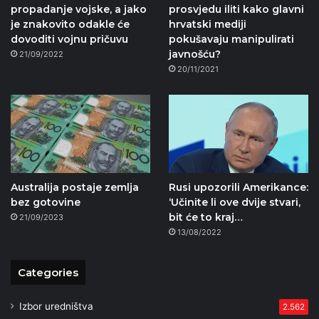
propadanje vojske, a jako
prosvjedu iliti kako glavni
je znakovito odakle će
hrvatski mediji
dovoditi vojnu pričuvu
pokušavaju manipulirati
javnošću?
21/09/2022
20/11/2021
Australija postaje zemlja
Rusi upozorili Amerikance:
bez gotovine
‘Učinite li ove dvije stvari,
bit će to kraj…
21/09/2023
13/08/2022
Categories
Izbor uredništva
2.562