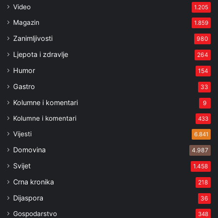
Video
1.205
Magazin
1.859
Zanimljivosti
980
Ljepota i zdravlje
264
Humor
154
Gastro
33
Kolumne i komentari
9
Kolumne i komentari
433
Vijesti
6.841
Domovina
4.987
Svijet
1.458
Crna kronika
218
Dijaspora
36
Gospodarstvo
348