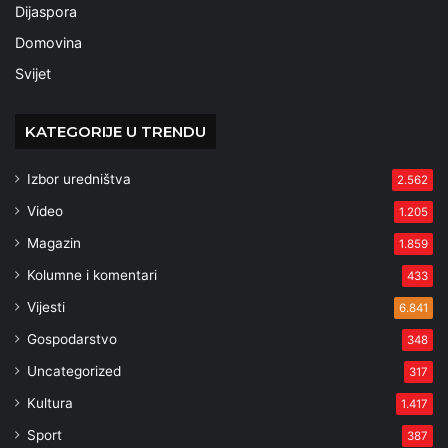
Dijaspora
Domovina
Svijet
KATEGORIJE U TRENDU
Izbor uredništva
2.562
Video
1.205
Magazin
1.859
Kolumne i komentari
433
Vijesti
6.841
Gospodarstvo
348
Uncategorized
317
Kultura
1.417
Sport
387