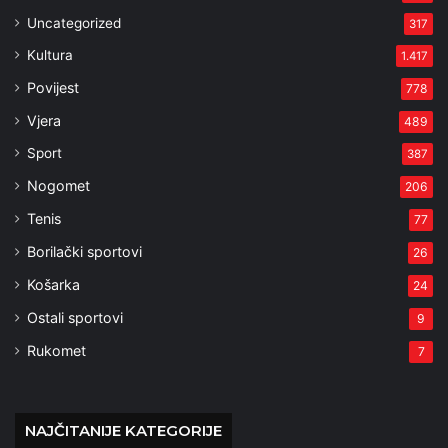
Uncategorized
317
Kultura
1.417
Povijest
778
Vjera
489
Sport
387
Nogomet
206
Tenis
77
Borilački sportovi
26
Košarka
24
Ostali sportovi
9
Rukomet
7
NAJČITANIJE KATEGORIJE