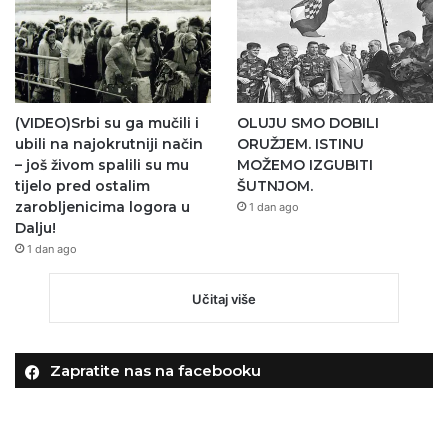
(VIDEO)Srbi su ga mučili i
OLUJU SMO DOBILI
ubili na najokrutniji način
ORUŽJEM. ISTINU
– još živom spalili su mu
MOŽEMO IZGUBITI
tijelo pred ostalim
ŠUTNJOM.
zarobljenicima logora u
1 dan ago
Dalju!
1 dan ago
Učitaj više
Zapratite nas na facebooku