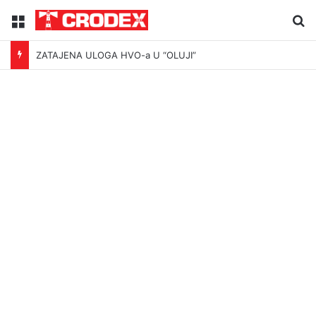
Menu
Tr
ZATAJENA ULOGA HVO-a U “OLUJI”