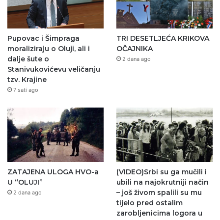
Pupovac i Šimpraga
TRI DESETLJEĆA KRIKOVA
moraliziraju o Oluji, ali i
OČAJNIKA
dalje šute o
2 dana ago
Stanivukovićevu veličanju
tzv. Krajine
7 sati ago
ZATAJENA ULOGA HVO-a
(VIDEO)Srbi su ga mučili i
U “OLUJI”
ubili na najokrutniji način
– još živom spalili su mu
2 dana ago
tijelo pred ostalim
zarobljenicima logora u