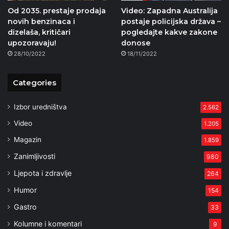
Od 2035. prestaje prodaja
Video: Zapadna Australija
novih benzinaca i
postaje policijska država –
dizelaša, kritičari
pogledajte kakve zakone
upozoravaju!
donose
28/10/2022
18/11/2022
Categories
Izbor uredništva
2.562
Video
1.205
Magazin
1.859
Zanimljivosti
980
Ljepota i zdravlje
264
Humor
154
Gastro
33
Kolumne i komentari
9