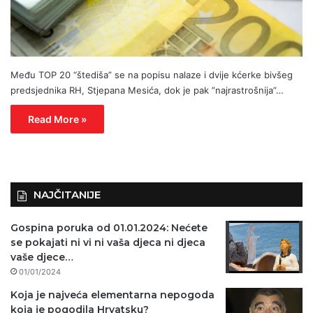
Među TOP 20 “štediša” se na popisu nalaze i dvije kćerke bivšeg
predsjednika RH, Stjepana Mesića, dok je pak ”najrastrošnija”…
Read More »
NAJČITANIJE
Gospina poruka od 01.01.2024: Nećete
se pokajati ni vi ni vaša djeca ni djeca
vaše djece…
01/01/2024
Koja je najveća elementarna nepogoda
koja je pogodila Hrvatsku?