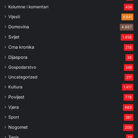
Kolumne i komentari
434
Vijesti
6.841
Domovina
4.987
Svijet
1.458
Crna kronika
218
Dijaspora
36
Gospodarstvo
348
Uncategorized
317
Kultura
1.417
Povijest
778
Vjera
489
Sport
387
Nogomet
206
Tenis
77