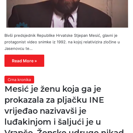
Bivši predsjednik Republike Hrvatske Stjepan Mesić, glavni je
protagonist video snimke iz 1992. na kojoj relativizira zločine u
Jasenovcu te…
Read More »
Crna kronika
Mesić je ženu koja ga je
prokazala za pljačku INE
vrijeđao nazivavši je
luđakinjom i šaljući je u
Vrapče. Ženske udruge nikad