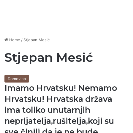
Home
/
Stjepan Mesić
Stjepan Mesić
Domovina
Imamo Hrvatsku! Nemamo
Hrvatsku! Hrvatska država
ima toliko unutarnjih
neprijatelja,rušitelja,koji su
sve činili da je ne bude.