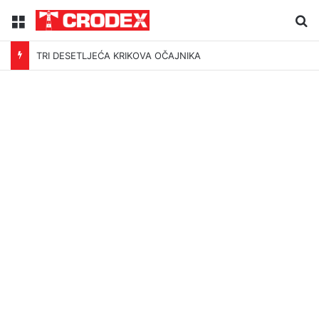
Menu
Tr
TRI DESETLJEĆA KRIKOVA OČAJNIKA