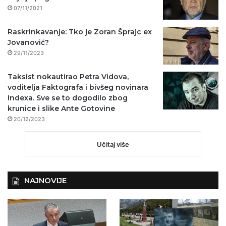
07/11/2021
Raskrinkavanje: Tko je Zoran Šprajc ex
Jovanović?
29/11/2023
Taksist nokautirao Petra Vidova,
voditelja Faktografa i bivšeg novinara
Indexa. Sve se to dogodilo zbog
krunice i slike Ante Gotovine
20/12/2023
Učitaj više
NAJNOVIJE