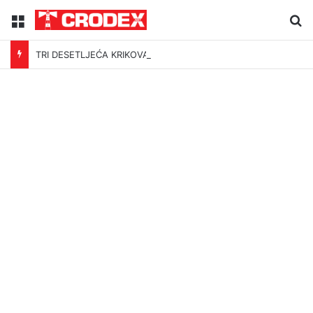
Menu
Tr
TRI DESETLJEĆA KRIKOVA OČAJNIKA