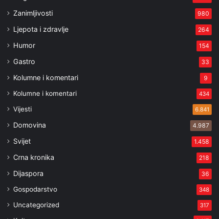
Zanimljivosti
980
Ljepota i zdravlje
264
Humor
154
Gastro
33
Kolumne i komentari
9
Kolumne i komentari
434
Vijesti
6.841
Domovina
4.987
Svijet
1.458
Crna kronika
218
Dijaspora
36
Gospodarstvo
348
Uncategorized
317