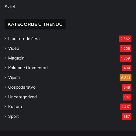
Svijet
KATEGORIJE U TRENDU
Izbor uredništva
2.562
Video
1.205
Magazin
1.859
Kolumne i komentari
434
Vijesti
6.841
Gospodarstvo
348
Uncategorized
317
Kultura
1.417
Sport
387