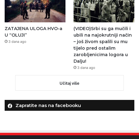
ZATAJENA ULOGA HVO-a
(VIDEO)Srbi su ga mučili i
U “OLUJI”
ubili na najokrutniji način
– još živom spalili su mu
3 dana ago
tijelo pred ostalim
zarobljenicima logora u
Dalju!
3 dana ago
Učitaj više
Zapratite nas na facebooku