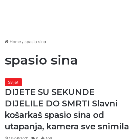
Home
/
spasio sina
spasio sina
Svijet
DIJETE SU SEKUNDE
DIJELILE DO SMRTI Slavni
košarkaš spasio sina od
utapanja, kamera sve snimila
13/08/2021
0
108