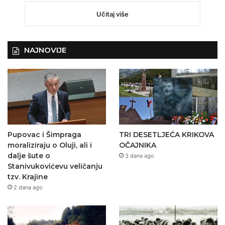
Učitaj više
NAJNOVIJE
Pupovac i Šimpraga
TRI DESETLJEĆA KRIKOVA
moraliziraju o Oluji, ali i
OČAJNIKA
dalje šute o
3 dana ago
Stanivukovićevu veličanju
tzv. Krajine
2 dana ago