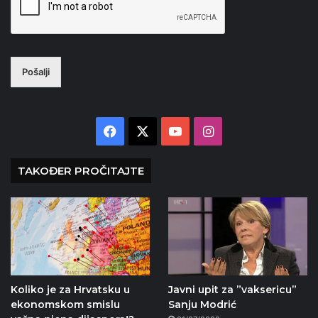
Pošalji
Facebook
X
YouTube
Instagram
TAKOĐER PROČITAJTE
Koliko je za Hrvatsku u
Javni upit za ”vaksericu”
ekonomskom smislu
Sanju Modrić