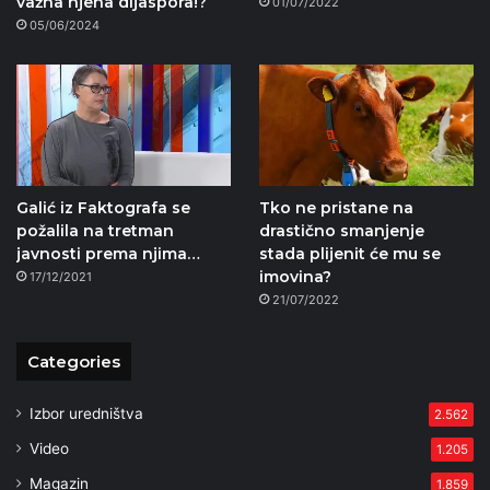
važna njena dijaspora!?
01/07/2022
05/06/2024
Galić iz Faktografa se
Tko ne pristane na
požalila na tretman
drastično smanjenje
javnosti prema njima…
stada plijenit će mu se
imovina?
17/12/2021
21/07/2022
Categories
Izbor uredništva
2.562
Video
1.205
Magazin
1.859