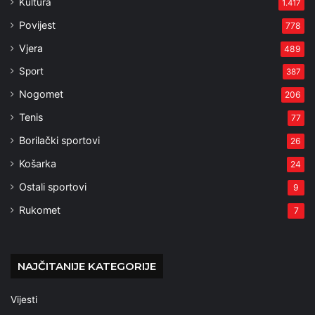
Kultura
1.417
Povijest
778
Vjera
489
Sport
387
Nogomet
206
Tenis
77
Borilački sportovi
26
Košarka
24
Ostali sportovi
9
Rukomet
7
NAJČITANIJE KATEGORIJE
Vijesti