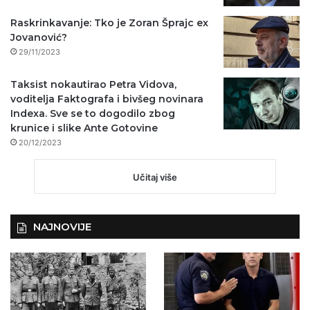
Raskrinkavanje: Tko je Zoran Šprajc ex
Jovanović?
29/11/2023
Taksist nokautirao Petra Vidova,
voditelja Faktografa i bivšeg novinara
Indexa. Sve se to dogodilo zbog
krunice i slike Ante Gotovine
20/12/2023
Učitaj više
NAJNOVIJE