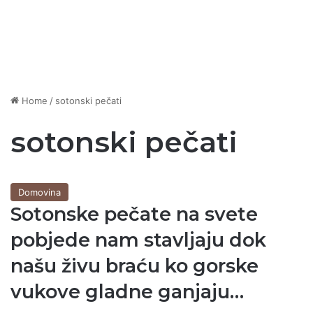
Home
/
sotonski pečati
sotonski pečati
Domovina
Sotonske pečate na svete
pobjede nam stavljaju dok
našu živu braću ko gorske
vukove gladne ganjaju…