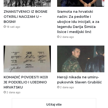
ZNANSTVENICI IZ BOSNE
Sramota na hrvatski
OTKRILI NACIZAM U –
način: Za pedofile i
BOSNI!
ubojice idu inicijali, a za
legendu Darija Šimića
18 sati ago
lisice i medijski linč
2 dana ago
KOMADIĆ POVIJESTI KOJI
Heroji nikada ne umiru-
JE PODIJELIO I UJEDINIO
pukovnik Slaven Grubišić
HRVATSKU
2 dana ago
2 dana ago
Učitaj više