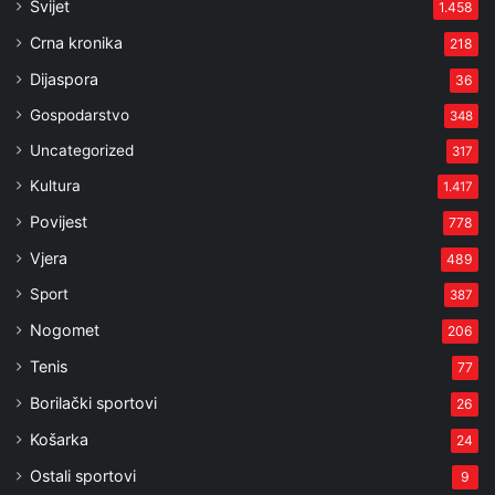
Svijet
1.458
Crna kronika
218
Dijaspora
36
Gospodarstvo
348
Uncategorized
317
Kultura
1.417
Povijest
778
Vjera
489
Sport
387
Nogomet
206
Tenis
77
Borilački sportovi
26
Košarka
24
Ostali sportovi
9