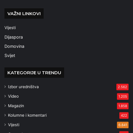
VAŽNI LINKOVI
Vijesti
Dijaspora
Domovina
Svijet
KATEGORIJE U TRENDU
Izbor uredništva
2.562
Video
1.205
Magazin
1.858
Kolumne i komentari
422
Vijesti
6.841