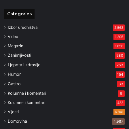
Categories
Izbor uredništva
2.562
Video
1.205
Magazin
1.858
Zanimljivosti
980
Ljepota i zdravlje
263
Humor
154
Gastro
33
Kolumne i komentari
9
Kolumne i komentari
422
Vijesti
6.841
Domovina
4.987