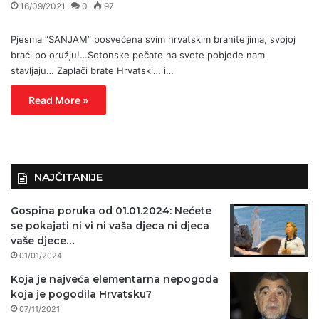
16/09/2021
0
97
Pjesma “SANJAM” posvećena svim hrvatskim braniteljima, svojoj
braći po oružju!…Sotonske pečate na svete pobjede nam
stavljaju… Zaplači brate Hrvatski… i…
Read More »
NAJČITANIJE
Gospina poruka od 01.01.2024: Nećete
se pokajati ni vi ni vaša djeca ni djeca
vaše djece…
01/01/2024
Koja je najveća elementarna nepogoda
koja je pogodila Hrvatsku?
07/11/2021