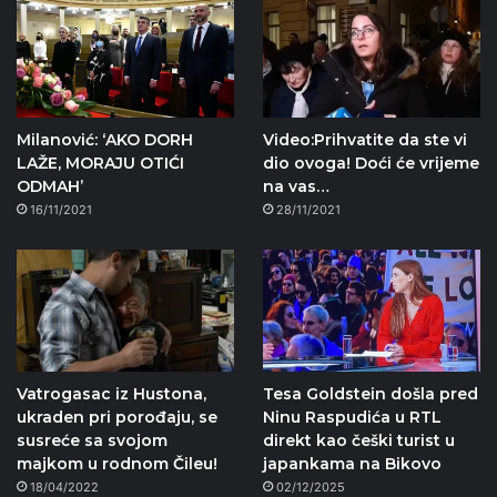
Milanović: ‘AKO DORH
Video:Prihvatite da ste vi
LAŽE, MORAJU OTIĆI
dio ovoga! Doći će vrijeme
ODMAH’
na vas…
16/11/2021
28/11/2021
Vatrogasac iz Hustona,
Tesa Goldstein došla pred
ukraden pri porođaju, se
Ninu Raspudića u RTL
susreće sa svojom
direkt kao češki turist u
majkom u rodnom Čileu!
japankama na Bikovo
18/04/2022
02/12/2025