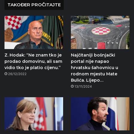
TAKOĐER PROČITAJTE
Z. Hodak: “Ne znam tko je
Najčitaniji bošnjački
prodao domovinu, ali sam
portal nije napao
vidio tko je platio cijenu.”
hrvatsku šahovnicu u
rodnom mjestu Mate
26/12/2022
Bulića. Lijepo…
13/11/2024