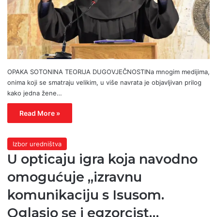
OPAKA SOTONINA TEORIJA DUGOVJEČNOSTINa mnogim medijima,
onima koji se smatraju velikim, u više navrata je objavljivan prilog
kako jedna žene…
Read More »
Izbor uredništva
U opticaju igra koja navodno
omogućuje „izravnu
komunikaciju s Isusom.
Oglasio se i egzorcist…