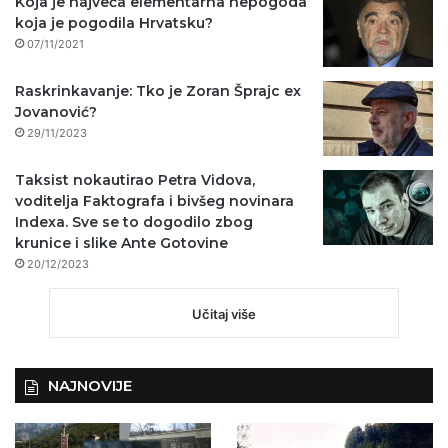
Koja je najveća elementarna nepogoda
koja je pogodila Hrvatsku?
07/11/2021
Raskrinkavanje: Tko je Zoran Šprajc ex
Jovanović?
29/11/2023
Taksist nokautirao Petra Vidova,
voditelja Faktografa i bivšeg novinara
Indexa. Sve se to dogodilo zbog
krunice i slike Ante Gotovine
20/12/2023
Učitaj više
NAJNOVIJE