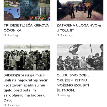
TRI DESETLJEĆA KRIKOVA
ZATAJENA ULOGA HVO-a
OČAJNIKA
U “OLUJI”
11 sati ago
13 sati ago
(VIDEO)Srbi su ga mučili i
OLUJU SMO DOBILI
ubili na najokrutniji način
ORUŽJEM. ISTINU
– još živom spalili su mu
MOŽEMO IZGUBITI
tijelo pred ostalim
ŠUTNJOM.
zarobljenicima logora u
1 dan ago
Dalju!
19 sati ago