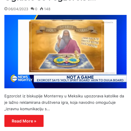
06/04/2023
0
148
Egzorcist iz biskupije Monterrey u Meksiku upozorava katolike da
je lažno reklamirana društvena igra, koja navodno omogućuje
„izravnu komunikaciju s…
Read More »