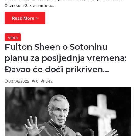
Oltarskom Sakramentu u…
Read More »
Vjera
Fulton Sheen o Sotoninu
planu za posljednja vremena:
Đavao će doći prikriven…
03/08/2022
0
342