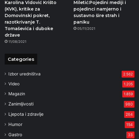
Karolina Vidović Krišto
Miletić:Pojedini mediji i
(KVK), kritike za
pojedinci namjerno i
Domovinski pokret,
sustavno šire strah i
razotkrivanje T.
paniku
Tomaševića i duboke
05/11/2021
države
11/08/2021
Categories
Izbor uredništva
2.562
Video
1.205
Magazin
1.859
Zanimljivosti
980
Ljepota i zdravlje
264
Humor
154
Gastro
33