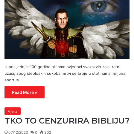
U posljednjih 100 godina bili smo svjedoci svakakvih zala: ratni
užasi, zbog ideoloških sukoba mrtvi se broje u stotinama milijuna,
abortus…
Read More »
Vjera
TKO TO CENZURIRA BIBLIJU?
07/12/2023
0
302