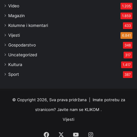
Video
1.205
Magazin
1.859
Kolumne i komentari
433
Vijesti
6.841
Gospodarstvo
348
Uncategorized
317
Kultura
1.417
Sport
387
© Copyright 2026, Sva prava pridržana |
Imate potrebu za
stranicom? Javite nam se KLIKOM .
Vijesti
Facebook
X
YouTube
Instagram