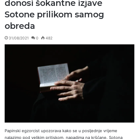
donosi šokantne izjave
Sotone prilikom samog
obreda
31/08/2021
0
482
Papinski egzorcist upozorava kako se u posljednje vrijeme
nalazimo pod velikim pritiskom, napadima na kršćane. Sotona