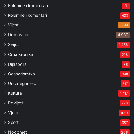
Kolumne i komentari
9
Kolumne i komentari
433
Vijesti
6.841
Domovina
4.987
Svijet
1.458
Crna kronika
218
Dijaspora
36
Gospodarstvo
348
Uncategorized
317
Kultura
1.417
Povijest
778
Vjera
489
Sport
387
Nogomet
206