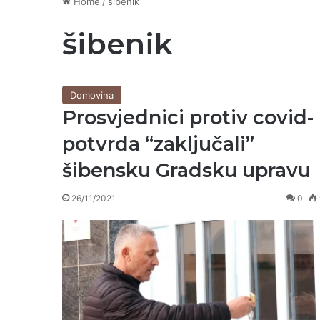
Home
/
šibenik
šibenik
Domovina
Prosvjednici protiv covid-
potvrda “zaključali”
šibensku Gradsku upravu
26/11/2021
0