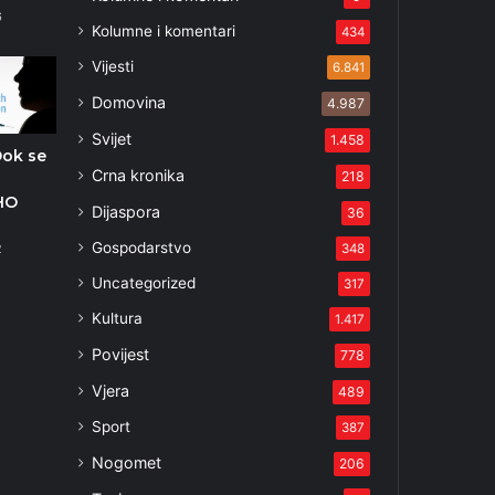
6
Kolumne i komentari
434
Vijesti
6.841
Domovina
4.987
Svijet
1.458
Dok se
Crna kronika
218
i
HO
Dijaspora
36
Gospodarstvo
348
2
Uncategorized
317
Kultura
1.417
Povijest
778
Vjera
489
Sport
387
Nogomet
206