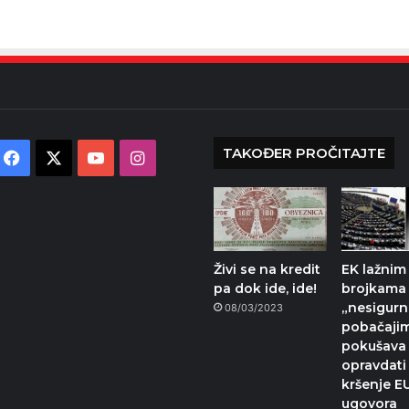
TAKOĐER PROČITAJTE
Facebook
X
YouTube
Instagram
Živi se na kredit
EK lažnim
pa dok ide, ide!
brojkama
„nesigur
08/03/2023
pobačaji
pokušava
opravdati
kršenje E
ugovora