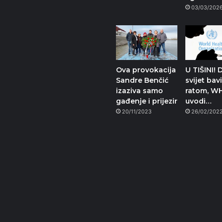
03/03/202
Ova provokacija
U TIŠINI! 
Sandre Benčić
svijet bav
izaziva samo
ratom, W
gađenje i prijezir
uvodi…
20/11/2023
26/02/202