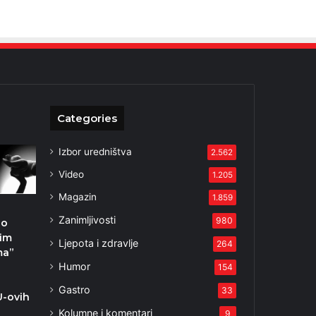
Categories
Izbor uredništva
2.562
Video
1.205
Magazin
1.859
Zanimljivosti
980
 o
nim
Ljepota i zdravlje
264
ma”
Humor
154
Gastro
33
U-ovih
Kolumne i komentari
9