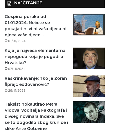
NAJČITANIJE
Gospina poruka od
01.01.2024: Nećete se
pokajati ni vi ni vaša djeca ni
djeca vaše djece…
01/01/2024
Koja je najveća elementarna
nepogoda koja je pogodila
Hrvatsku?
07/11/2021
Raskrinkavanje: Tko je Zoran
Šprajc ex Jovanović?
29/11/2023
Taksist nokautirao Petra
Vidova, voditelja Faktografa i
bivšeg novinara Indexa. Sve
se to dogodilo zbog krunice i
slike Ante Gotovine