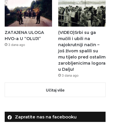
ZATAJENA ULOGA
(VIDEO)Srbi su ga
HVO-a U “OLUJI”
mučili i ubili na
najokrutniji način –
3 dana ago
još živom spalili su
mu tijelo pred ostalim
zarobljenicima logora
u Dalju!
3 dana ago
Učitaj više
Zapratite nas na facebooku