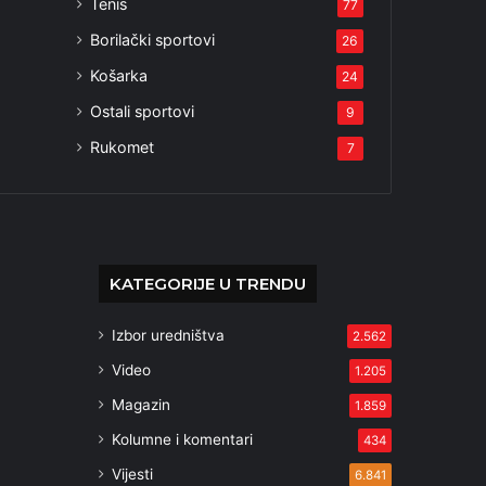
Tenis
77
Borilački sportovi
26
Košarka
24
Ostali sportovi
9
Rukomet
7
KATEGORIJE U TRENDU
Izbor uredništva
2.562
Video
1.205
Magazin
1.859
Kolumne i komentari
434
Vijesti
6.841