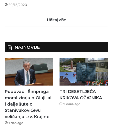
20/12/2023
Učitaj više
NAJNOVIJE
Pupovac i Šimpraga
TRI DESETLJEĆA
moraliziraju o Oluji, ali
KRIKOVA OČAJNIKA
i dalje šute o
3 dana ago
Stanivukovićevu
veličanju tzv. Krajine
1 dan ago