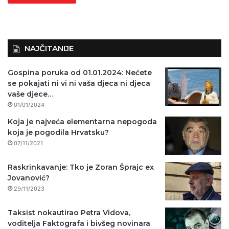
NAJČITANIJE
Gospina poruka od 01.01.2024: Nećete
se pokajati ni vi ni vaša djeca ni djeca
vaše djece…
01/01/2024
Koja je najveća elementarna nepogoda
koja je pogodila Hrvatsku?
07/11/2021
Raskrinkavanje: Tko je Zoran Šprajc ex
Jovanović?
29/11/2023
Taksist nokautirao Petra Vidova,
voditelja Faktografa i bivšeg novinara