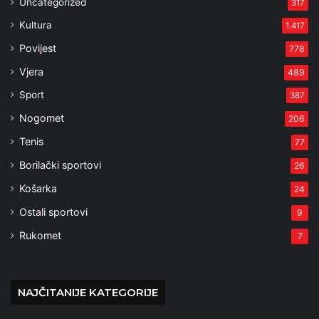
Uncategorized
317
Kultura
1.417
Povijest
778
Vjera
489
Sport
387
Nogomet
206
Tenis
77
Borilački sportovi
26
Košarka
24
Ostali sportovi
9
Rukomet
7
NAJČITANIJE KATEGORIJE