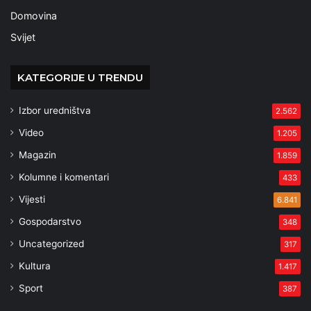
Domovina
Svijet
KATEGORIJE U TRENDU
Izbor uredništva
2.562
Video
1.205
Magazin
1.859
Kolumne i komentari
433
Vijesti
6.841
Gospodarstvo
348
Uncategorized
317
Kultura
1.417
Sport
387