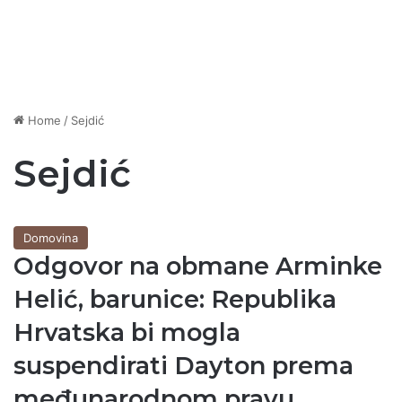
Home
/
Sejdić
Sejdić
Domovina
Odgovor na obmane Arminke
Helić, barunice: Republika
Hrvatska bi mogla
suspendirati Dayton prema
međunarodnom pravu