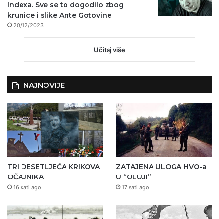
Indexa. Sve se to dogodilo zbog
krunice i slike Ante Gotovine
20/12/2023
Učitaj više
NAJNOVIJE
TRI DESETLJEĆA KRIKOVA
ZATAJENA ULOGA HVO-a
OČAJNIKA
U “OLUJI”
16 sati ago
17 sati ago