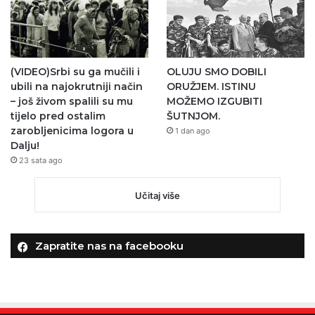
(VIDEO)Srbi su ga mučili i
OLUJU SMO DOBILI
ubili na najokrutniji način
ORUŽJEM. ISTINU
– još živom spalili su mu
MOŽEMO IZGUBITI
tijelo pred ostalim
ŠUTNJOM.
zarobljenicima logora u
1 dan ago
Dalju!
23 sata ago
Učitaj više
Zapratite nas na facebooku