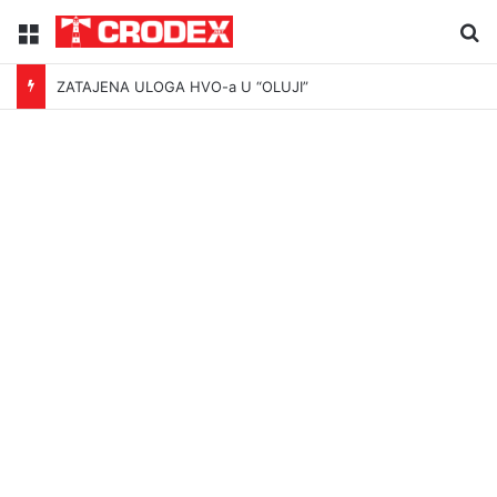
Menu
Tr
ZATAJENA ULOGA HVO-a U “OLUJI”