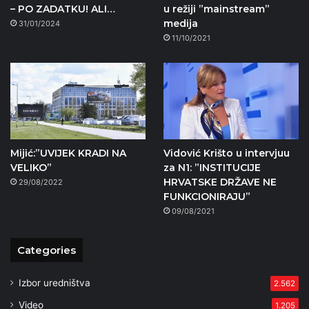
– PO ZADATKU! ALI…
u režiji ”mainstream”
medija
31/01/2024
11/10/2021
Mijić:”UVIJEK KRADI NA
Vidović Krišto u intervjuu
VELIKO”
za N1: ”INSTITUCIJE
HRVATSKE DRŽAVE NE
29/08/2022
FUNKCIONIRAJU”
09/08/2021
Categories
Izbor uredništva
2.562
Video
1.205