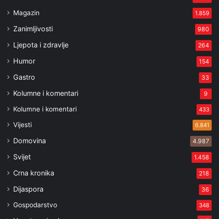
Magazin
1.859
Zanimljivosti
980
Ljepota i zdravlje
264
Humor
154
Gastro
33
Kolumne i komentari
9
Kolumne i komentari
433
Vijesti
6.841
Domovina
4.987
Svijet
1.458
Crna kronika
218
Dijaspora
36
Gospodarstvo
348