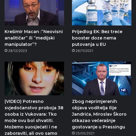
Krešimir Macan :”Neovisni
Prijedlog EK: Bez treće
analitičar” ili ”medijski
booster doze nema
manipulator”?
putovanja u EU
28/12/2023
26/11/2021
(VIDEO) Potresno
Zbog neprimjerenih
svjedočanstvo proboja 38
objava voditelja Ilije
osoba iz Vukovara: Tko
Jandrića, Miroslav Škoro
može ovu bol shvatiti.
otkazao večerašnje
Možemo suosjećati i ne
gostovanje u Pressingu
zaboraviti, ali ovo samo
25/05/2021