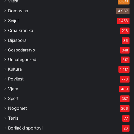
Vijesti
6.841
Domovina
4.987
Svijet
1.458
Crna kronika
218
Dijaspora
36
Gospodarstvo
348
Uncategorized
317
Kultura
1.417
Povijest
778
Vjera
489
Sport
387
Nogomet
206
Tenis
77
Borilački sportovi
26