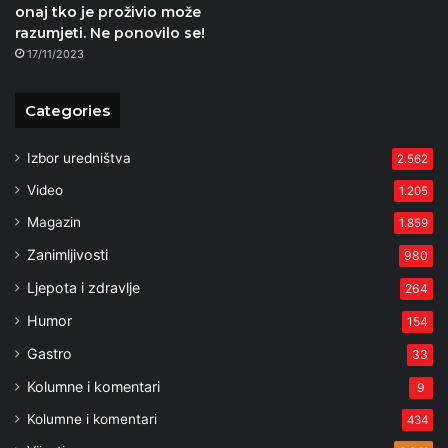
onaj tko je proživio može
razumjeti. Ne ponovilo se!
17/11/2023
Categories
Izbor uredništva
2.562
Video
1.205
Magazin
1.859
Zanimljivosti
980
Ljepota i zdravlje
264
Humor
154
Gastro
33
Kolumne i komentari
9
Kolumne i komentari
434