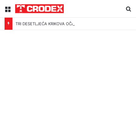
Menu
Tr
TRI DESETLJEĆA KRIKOVA OČAJNIKA