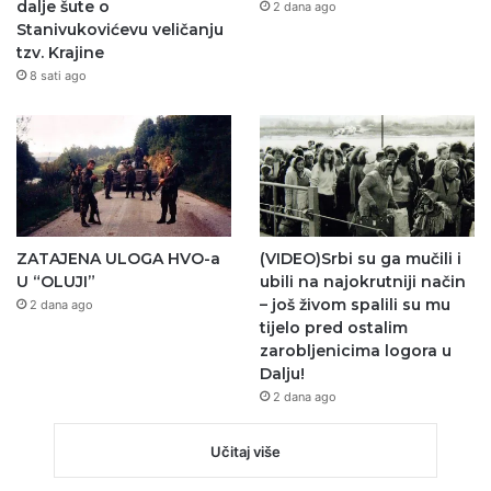
dalje šute o
2 dana ago
Stanivukovićevu veličanju
tzv. Krajine
8 sati ago
ZATAJENA ULOGA HVO-a
(VIDEO)Srbi su ga mučili i
U “OLUJI”
ubili na najokrutniji način
– još živom spalili su mu
2 dana ago
tijelo pred ostalim
zarobljenicima logora u
Dalju!
2 dana ago
Učitaj više