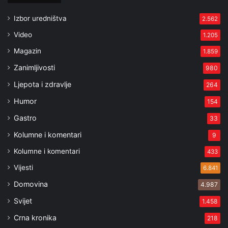
Izbor uredništva
2.562
Video
1.205
Magazin
1.859
Zanimljivosti
980
Ljepota i zdravlje
264
Humor
154
Gastro
33
Kolumne i komentari
9
Kolumne i komentari
433
Vijesti
6.841
Domovina
4.987
Svijet
1.458
Crna kronika
218