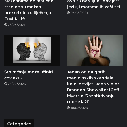
Mezenhimalne matične
ovo su naši ljudi, povijest,
stanice su možda
jezik, i moramo ih zaštititi
prekretnica u liječenju
07/08/2021
Covida-19
23/08/2021
Što mržnja može učiniti
Jedan od najgorih
čovjeku?
medicinskih skandala
koje je svijet ikada vidio’:
25/06/2025
Brandon Showalter i Jeff
Myers o ‘Razotkrivanju
rodne laži’
10/07/2023
Categories