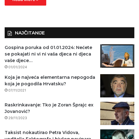
NAJČITANIJE
Gospina poruka od 01.01.2024: Nećete
se pokajati ni vi ni vaša djeca ni djeca
vaše djece…
01/01/2024
Koja je najveća elementarna nepogoda
koja je pogodila Hrvatsku?
07/11/2021
Raskrinkavanje: Tko je Zoran Šprajc ex
Jovanović?
29/11/2023
Taksist nokautirao Petra Vidova,
voditelja Faktografa i bivšeg novinara