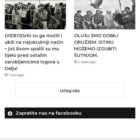
(VIDEO)Srbi su ga mučili i
OLUJU SMO DOBILI
ubili na najokrutniji način
ORUŽJEM. ISTINU
– još živom spalili su mu
MOŽEMO IZGUBITI
tijelo pred ostalim
ŠUTNJOM.
zarobljenicima logora u
2 dana ago
Dalju!
1 dan ago
Učitaj više
Zapratite nas na facebooku