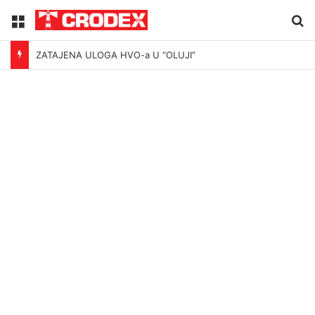
Menu
Tr
ZATAJENA ULOGA HVO-a U “OLUJI”