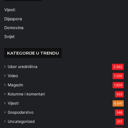
Vijesti
Dijaspora
Domovina
Svijet
KATEGORIJE U TRENDU
Izbor uredništva
2.562
Video
1.205
Magazin
1.859
Kolumne i komentari
433
Vijesti
6.841
Gospodarstvo
348
Uncategorized
317