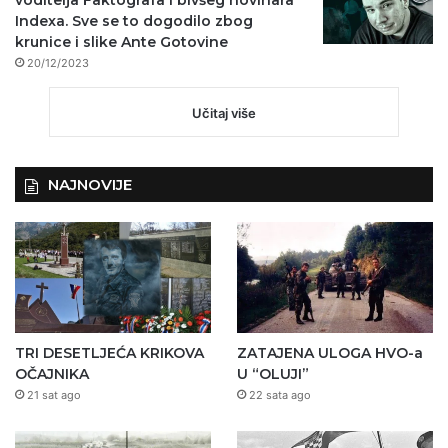
Indexa. Sve se to dogodilo zbog
krunice i slike Ante Gotovine
20/12/2023
Učitaj više
NAJNOVIJE
TRI DESETLJEĆA KRIKOVA
ZATAJENA ULOGA HVO-a
OČAJNIKA
U “OLUJI”
21 sat ago
22 sata ago