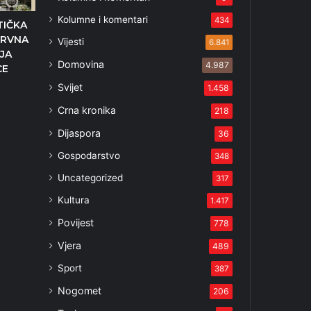
Kolumne i komentari
434
TIČKA
RVNA
Vijesti
6.841
JA
Domovina
4.987
CE
5
Svijet
1.458
Crna kronika
218
Dijaspora
36
Gospodarstvo
348
Uncategorized
317
Kultura
1.417
Povijest
778
Vjera
489
Sport
387
Nogomet
206