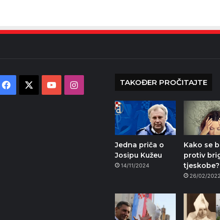
TAKOĐER PROČITAJTE
Facebook
X
YouTube
Instagram
Jedna priča o
Kako se bo
Josipu Kužeu
protiv bri
tjeskobe?
14/11/2024
26/02/202