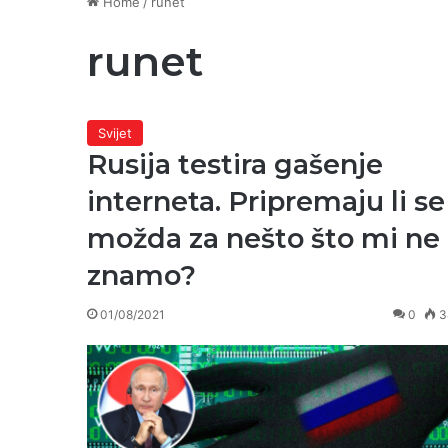
Home
/
runet
runet
Svijet
Rusija testira gašenje
interneta. Pripremaju li se
možda za nešto što mi ne
znamo?
01/08/2021
0
3