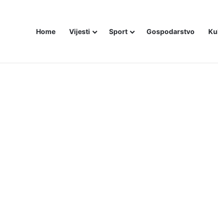
Home
Vijesti
Sport
Gospodarstvo
Ku
ali i dalje šute o Stanivukovićevu veličanju tzv. Krajine