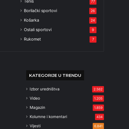
Tenis
77
Borilački sportovi
26
Košarka
24
Ostali sportovi
9
Rukomet
7
KATEGORIJE U TRENDU
Izbor uredništva
2.562
Video
1.205
Magazin
1.859
Kolumne i komentari
434
Vijesti
6.841