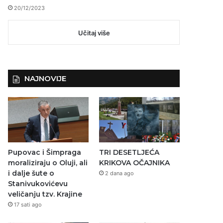
20/12/2023
Učitaj više
NAJNOVIJE
Pupovac i Šimpraga
TRI DESETLJEĆA
moraliziraju o Oluji, ali
KRIKOVA OČAJNIKA
i dalje šute o
2 dana ago
Stanivukovićevu
veličanju tzv. Krajine
17 sati ago