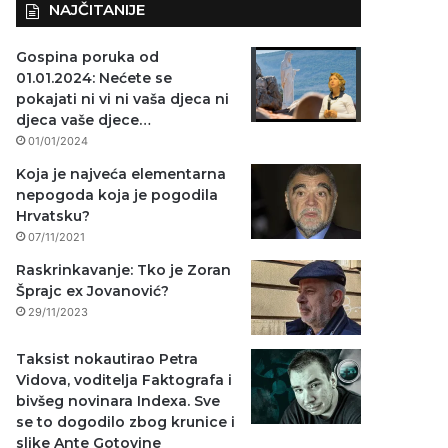
NAJČITANIJE
Gospina poruka od
01.01.2024: Nećete se
pokajati ni vi ni vaša djeca ni
djeca vaše djece…
01/01/2024
Koja je najveća elementarna
nepogoda koja je pogodila
Hrvatsku?
07/11/2021
Raskrinkavanje: Tko je Zoran
Šprajc ex Jovanović?
29/11/2023
Taksist nokautirao Petra
Vidova, voditelja Faktografa i
bivšeg novinara Indexa. Sve
se to dogodilo zbog krunice i
slike Ante Gotovine