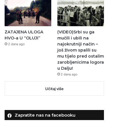
ZATAJENA ULOGA
(VIDEO)Srbi su ga
HVO-a U “OLUJI”
mučili i ubili na
najokrutniji način –
2 dana ago
još živom spalili su
mu tijelo pred ostalim
zarobljenicima logora
u Dalju!
2 dana ago
Učitaj više
Zapratite nas na facebooku