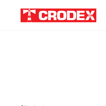
Breaking News
Pupovac i Šimpraga moraliziraju o Oluji, 