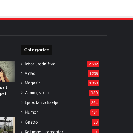
Categories
Izbor uredništva
2.562
Video
1.205
Magazin
1.859
riti
Zanimljivosti
980
ge i
Ljepota i zdravlje
264
2
Humor
154
Gastro
33
Kolumne i komentari
9