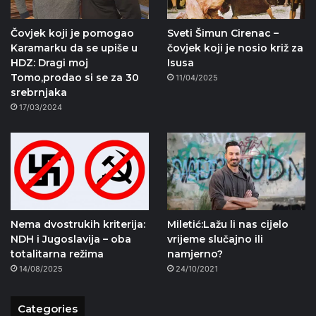
Čovjek koji je pomogao
Sveti Šimun Cirenac –
Karamarku da se upiše u
čovjek koji je nosio križ za
HDZ: Dragi moj
Isusa
Tomo,prodao si se za 30
11/04/2025
srebrnjaka
17/03/2024
Nema dvostrukih kriterija:
Miletić:Lažu li nas cijelo
NDH i Jugoslavija – oba
vrijeme slučajno ili
totalitarna režima
namjerno?
14/08/2025
24/10/2021
Categories