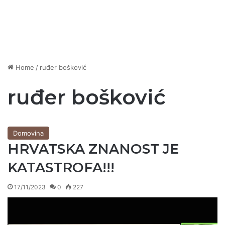
Home
/
ruđer bošković
ruđer bošković
Domovina
HRVATSKA ZNANOST JE
KATASTROFA!!!
17/11/2023
0
227