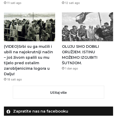
11 sati ago
12 sati ago
(VIDEO)Srbi su ga mučili i
OLUJU SMO DOBILI
ubili na najokrutniji način
ORUŽJEM. ISTINU
– još živom spalili su mu
MOŽEMO IZGUBITI
tijelo pred ostalim
ŠUTNJOM.
zarobljenicima logora u
1 dan ago
Dalju!
18 sati ago
Učitaj više
Zapratite nas na facebooku