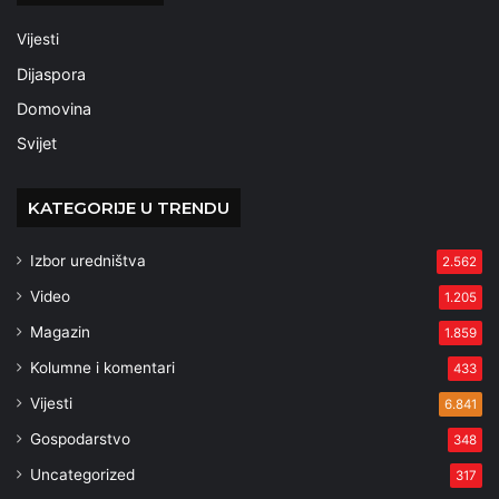
Vijesti
Dijaspora
Domovina
Svijet
KATEGORIJE U TRENDU
Izbor uredništva
2.562
Video
1.205
Magazin
1.859
Kolumne i komentari
433
Vijesti
6.841
Gospodarstvo
348
Uncategorized
317