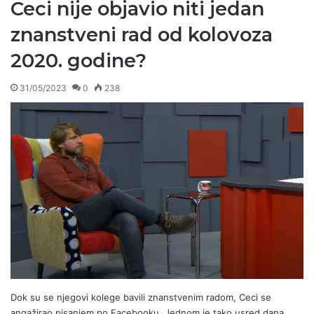
Ceci nije objavio niti jedan
znanstveni rad od kolovoza
2020. godine?
31/05/2023
0
238
Dok su se njegovi kolege bavili znanstvenim radom, Ceci se
angažirao pisanjem po Facebooku. Jednom je tako usred dana