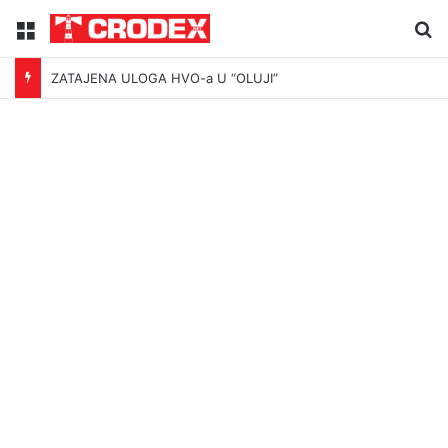
Menu
Tr
ZATAJENA ULOGA HVO-a U “OLUJI”