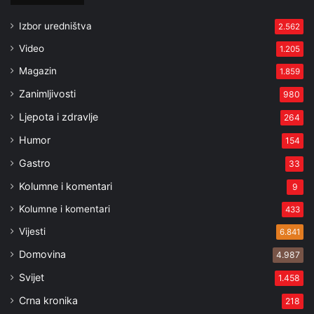
Izbor uredništva
2.562
Video
1.205
Magazin
1.859
Zanimljivosti
980
Ljepota i zdravlje
264
Humor
154
Gastro
33
Kolumne i komentari
9
Kolumne i komentari
433
Vijesti
6.841
Domovina
4.987
Svijet
1.458
Crna kronika
218