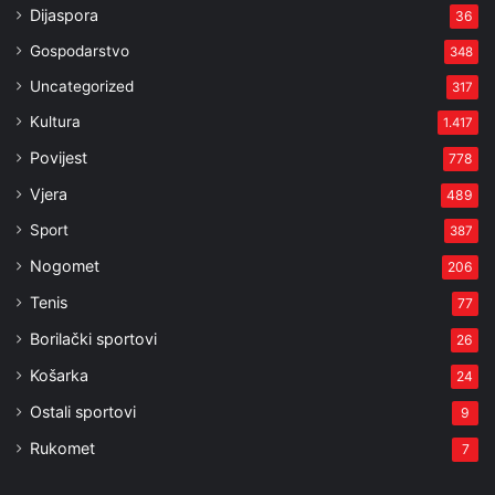
Dijaspora
36
Gospodarstvo
348
Uncategorized
317
Kultura
1.417
Povijest
778
Vjera
489
Sport
387
Nogomet
206
Tenis
77
Borilački sportovi
26
Košarka
24
Ostali sportovi
9
Rukomet
7