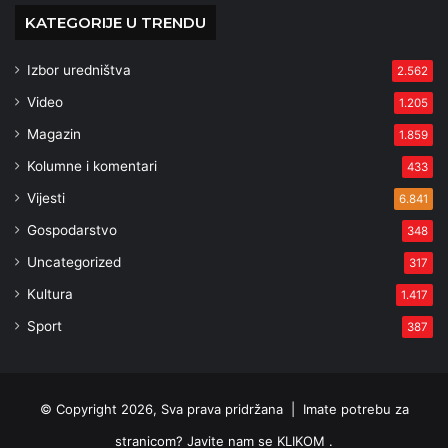
KATEGORIJE U TRENDU
Izbor uredništva
2.562
Video
1.205
Magazin
1.859
Kolumne i komentari
433
Vijesti
6.841
Gospodarstvo
348
Uncategorized
317
Kultura
1.417
Sport
387
© Copyright 2026, Sva prava pridržana |
Imate potrebu za
stranicom? Javite nam se KLIKOM .