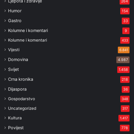
Ljepota i zdravlje
264
Humor
154
Gastro
33
Kolumne i komentari
9
Kolumne i komentari
433
Vijesti
6.841
Domovina
4.987
Svijet
1.458
Crna kronika
218
Dijaspora
36
Gospodarstvo
348
Uncategorized
317
Kultura
1.417
Povijest
778