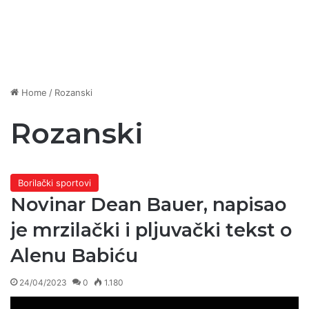
Home
/
Rozanski
Rozanski
Borilački sportovi
Novinar Dean Bauer, napisao
je mrzilački i pljuvački tekst o
Alenu Babiću
24/04/2023
0
1.180