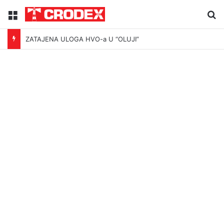
Menu
Tr
ZATAJENA ULOGA HVO-a U “OLUJI”