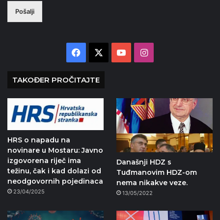
Pošalji
Facebook
X
YouTube
Instagram
TAKOĐER PROČITAJTE
HRS o napadu na
novinare u Mostaru: Javno
izgovorena riječ ima
Današnji HDZ s
težinu, čak i kad dolazi od
Tuđmanovim HDZ-om
neodgovornih pojedinaca
nema nikakve veze.
23/04/2025
13/05/2022