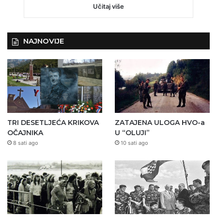
Učitaj više
NAJNOVIJE
TRI DESETLJEĆA KRIKOVA
ZATAJENA ULOGA HVO-a
OČAJNIKA
U “OLUJI”
8 sati ago
10 sati ago