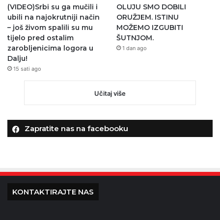
(VIDEO)Srbi su ga mučili i
OLUJU SMO DOBILI
ubili na najokrutniji način
ORUŽJEM. ISTINU
– još živom spalili su mu
MOŽEMO IZGUBITI
tijelo pred ostalim
ŠUTNJOM.
zarobljenicima logora u
1 dan ago
Dalju!
15 sati ago
Učitaj više
Zapratite nas na facebooku
KONTAKTIRAJTE NAS