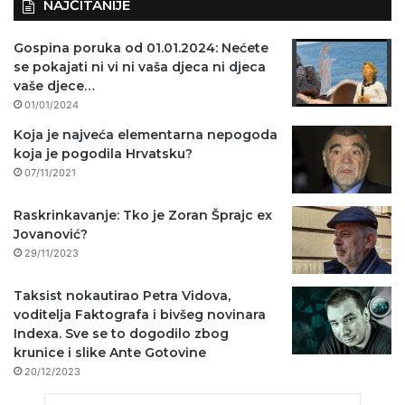
NAJČITANIJE
Gospina poruka od 01.01.2024: Nećete
se pokajati ni vi ni vaša djeca ni djeca
vaše djece…
01/01/2024
Koja je najveća elementarna nepogoda
koja je pogodila Hrvatsku?
07/11/2021
Raskrinkavanje: Tko je Zoran Šprajc ex
Jovanović?
29/11/2023
Taksist nokautirao Petra Vidova,
voditelja Faktografa i bivšeg novinara
Indexa. Sve se to dogodilo zbog
krunice i slike Ante Gotovine
20/12/2023