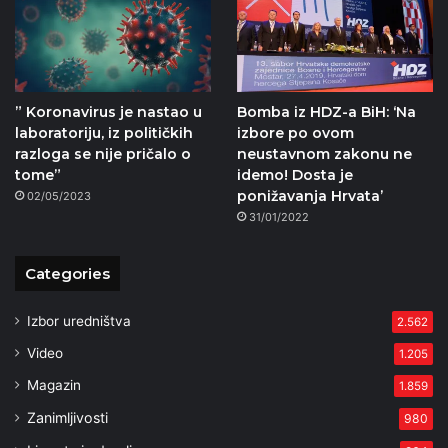
” Koronavirus je nastao u
Bomba iz HDZ-a BiH: ‘Na
laboratoriju, iz političkih
izbore po ovom
razloga se nije pričalo o
neustavnom zakonu ne
tome”
idemo! Dosta je
ponižavanja Hrvata’
02/05/2023
31/01/2022
Categories
Izbor uredništva
2.562
Video
1.205
Magazin
1.859
Zanimljivosti
980