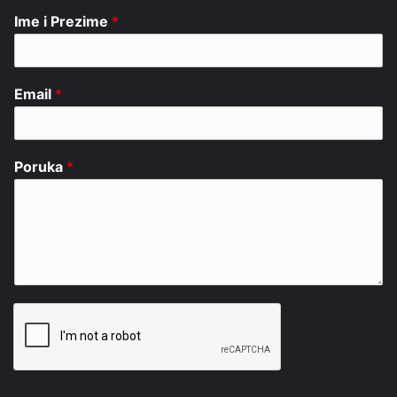
Ime i Prezime
*
Email
*
Poruka
*