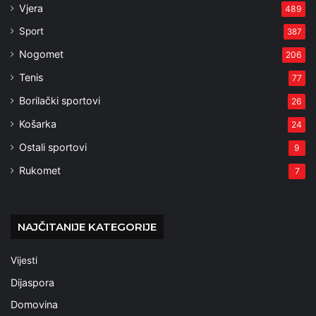
Vjera
489
Sport
387
Nogomet
206
Tenis
77
Borilački sportovi
26
Košarka
24
Ostali sportovi
9
Rukomet
7
NAJČITANIJE KATEGORIJE
Vijesti
Dijaspora
Domovina