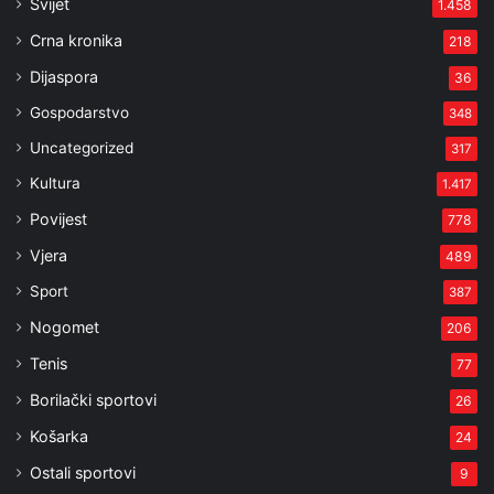
Svijet
1.458
Crna kronika
218
Dijaspora
36
Gospodarstvo
348
Uncategorized
317
Kultura
1.417
Povijest
778
Vjera
489
Sport
387
Nogomet
206
Tenis
77
Borilački sportovi
26
Košarka
24
Ostali sportovi
9