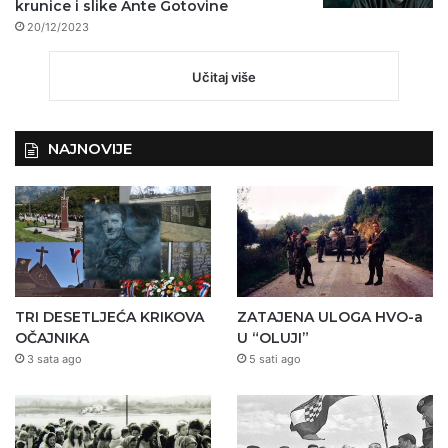
krunice i slike Ante Gotovine
20/12/2023
Učitaj više
NAJNOVIJE
TRI DESETLJEĆA KRIKOVA
ZATAJENA ULOGA HVO-a
OČAJNIKA
U “OLUJI”
3 sata ago
5 sati ago