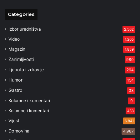
Categories
Izbor uredništva
2.562
Video
1.205
Magazin
1.859
Zanimljivosti
980
Ljepota i zdravlje
264
Humor
154
Gastro
33
Kolumne i komentari
9
Kolumne i komentari
433
Vijesti
6.841
Domovina
4.987