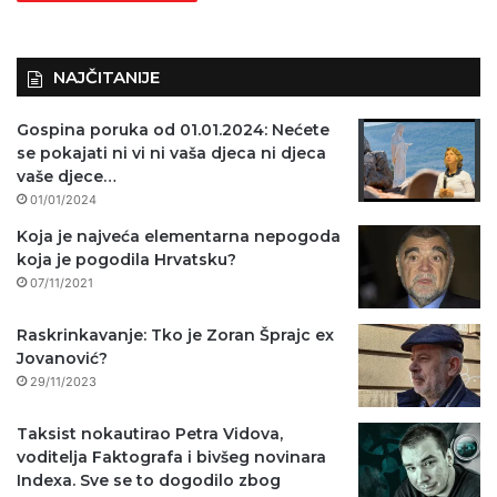
o
)
NAJČITANIJE
Gospina poruka od 01.01.2024: Nećete
se pokajati ni vi ni vaša djeca ni djeca
vaše djece…
01/01/2024
Koja je najveća elementarna nepogoda
koja je pogodila Hrvatsku?
07/11/2021
Raskrinkavanje: Tko je Zoran Šprajc ex
Jovanović?
29/11/2023
Taksist nokautirao Petra Vidova,
voditelja Faktografa i bivšeg novinara
Indexa. Sve se to dogodilo zbog