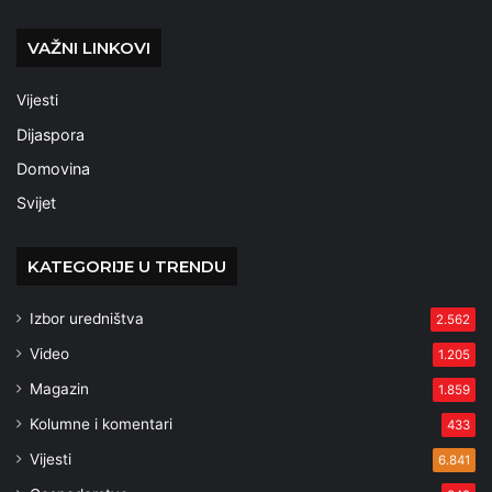
VAŽNI LINKOVI
Vijesti
Dijaspora
Domovina
Svijet
KATEGORIJE U TRENDU
Izbor uredništva
2.562
Video
1.205
Magazin
1.859
Kolumne i komentari
433
Vijesti
6.841