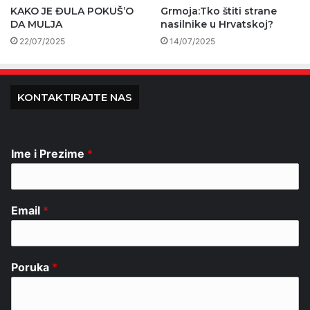
KAKO JE ĐULA POKUŠ’O
Grmoja:Tko štiti strane
DA MULJA
nasilnike u Hrvatskoj?
22/07/2025
14/07/2025
KONTAKTIRAJTE NAS
Ime i Prezime
*
Email
*
Poruka
*