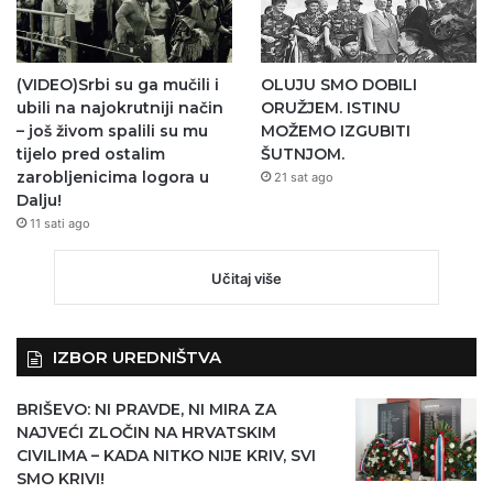
(VIDEO)Srbi su ga mučili i
OLUJU SMO DOBILI
ubili na najokrutniji način
ORUŽJEM. ISTINU
– još živom spalili su mu
MOŽEMO IZGUBITI
tijelo pred ostalim
ŠUTNJOM.
zarobljenicima logora u
21 sat ago
Dalju!
11 sati ago
Učitaj više
IZBOR UREDNIŠTVA
BRIŠEVO: NI PRAVDE, NI MIRA ZA
NAJVEĆI ZLOČIN NA HRVATSKIM
CIVILIMA – KADA NITKO NIJE KRIV, SVI
SMO KRIVI!