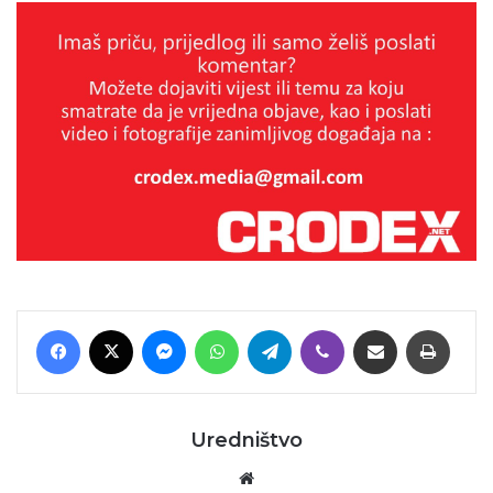
Facebook
X
Messenger
WhatsApp
Telegram
Viber
Podijeli putem E-maila
Printaj
Uredništvo
Website