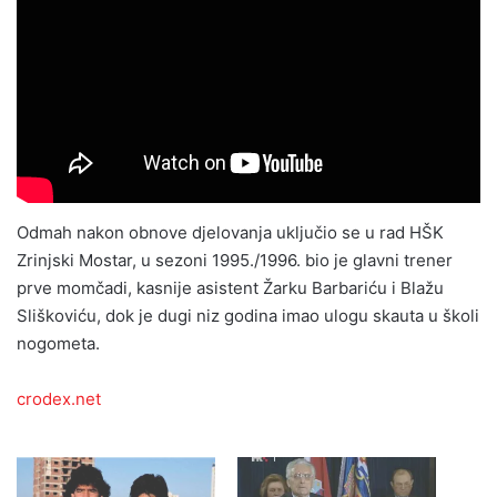
Odmah nakon obnove djelovanja uključio se u rad HŠK
Zrinjski Mostar, u sezoni 1995./1996. bio je glavni trener
prve momčadi, kasnije asistent Žarku Barbariću i Blažu
Sliškoviću, dok je dugi niz godina imao ulogu skauta u školi
nogometa.
crodex.net