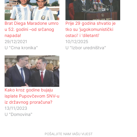
Brat Diega Maradone umro
Prije 29 godina shvatio je
u 52. godini –od srčanog
tko su ‘jugokomunistički
napada!
ostaci’ i ‘diletanti’
29/12/2021
10/12/2025
U "Crna kronika"
U "Izbor uredništva"
Kako kroz godine bujaju
isplate Pupovčevom SNV-u
iz državnog proračuna?
13/11/2023
U "Domovina"
POŠALJITE NAM VAŠU VIJEST