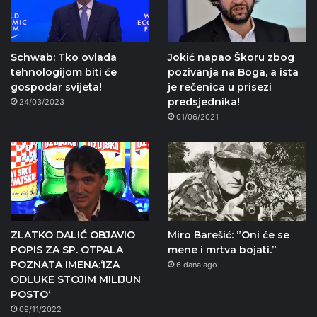
Schwab: Tko ovlada
Jokić napao Škoru zbog
tehnologijom biti će
pozivanja na Boga, a ista
gospodar svijeta!
je rečenica u prisezi
predsjednika!
24/03/2023
01/06/2021
ZLATKO DALIĆ OBJAVIO
Miro Barešić: ”Oni će se
POPIS ZA SP. OTPALA
mene i mrtva bojati.”
POZNATA IMENA:‘IZA
6 dana ago
ODLUKE STOJIM MILIJUN
POSTO‘
09/11/2022