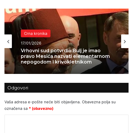
Crna kronika
17/01/2026
Vrhovni sud potvrdio:Bulj je imao
pravo Mesića nazvati elementarnom
nepogodom i krivokletnikom
Odgovori
Vaša adresa e-pošte neće biti objavljena.
Obavezna polja su
označena sa
* (obavezno)
K
o