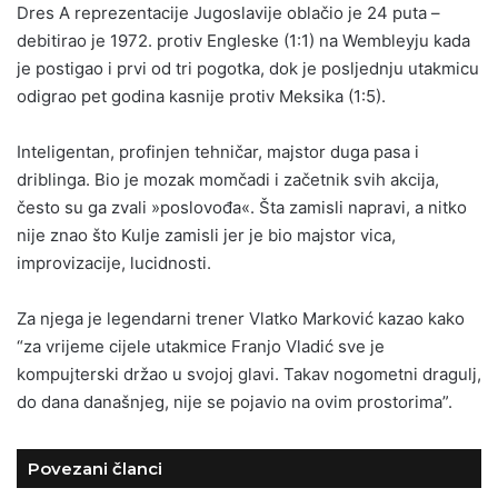
Dres A reprezentacije Jugoslavije oblačio je 24 puta –
debitirao je 1972. protiv Engleske (1:1) na Wembleyju kada
je postigao i prvi od tri pogotka, dok je posljednju utakmicu
odigrao pet godina kasnije protiv Meksika (1:5).
Inteligentan, profinjen tehničar, majstor duga pasa i
driblinga. Bio je mozak momčadi i začetnik svih akcija,
često su ga zvali »poslovođa«. Šta zamisli napravi, a nitko
nije znao što Kulje zamisli jer je bio majstor vica,
improvizacije, lucidnosti.
Za njega je legendarni trener Vlatko Marković kazao kako
“za vrijeme cijele utakmice Franjo Vladić sve je
kompujterski držao u svojoj glavi. Takav nogometni dragulj,
do dana današnjeg, nije se pojavio na ovim prostorima”.
Povezani članci