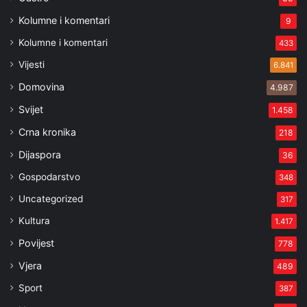
Kolumne i komentari
9
Kolumne i komentari
433
Vijesti
6.841
Domovina
4.987
Svijet
1.458
Crna kronika
218
Dijaspora
36
Gospodarstvo
348
Uncategorized
317
Kultura
1.417
Povijest
778
Vjera
489
Sport
387