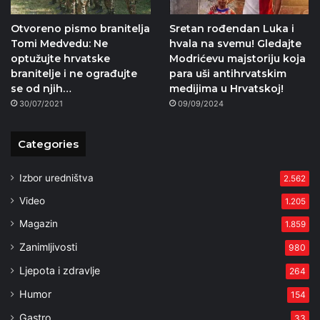
Otvoreno pismo branitelja
Sretan rođendan Luka i
Tomi Medvedu: Ne
hvala na svemu! Gledajte
optužujte hrvatske
Modrićevu majstoriju koja
branitelje i ne ograđujte
para uši antihrvatskim
se od njih…
medijima u Hrvatskoj!
30/07/2021
09/09/2024
Categories
Izbor uredništva
2.562
Video
1.205
Magazin
1.859
Zanimljivosti
980
Ljepota i zdravlje
264
Humor
154
Gastro
33