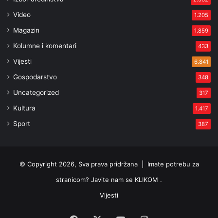
Video
1.205
Magazin
1.859
Kolumne i komentari
433
Vijesti
6.841
Gospodarstvo
348
Uncategorized
317
Kultura
1.417
Sport
387
© Copyright 2026, Sva prava pridržana |
Imate potrebu za
stranicom? Javite nam se KLIKOM .
Vijesti