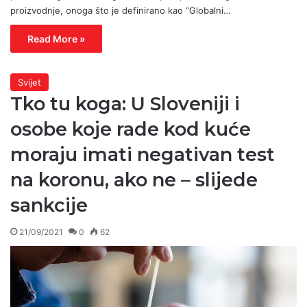
proizvodnje, onoga što je definirano kao “Globalni…
Read More »
Svijet
Tko tu koga: U Sloveniji i
osobe koje rade kod kuće
moraju imati negativan test
na koronu, ako ne – slijede
sankcije
21/09/2021
0
62