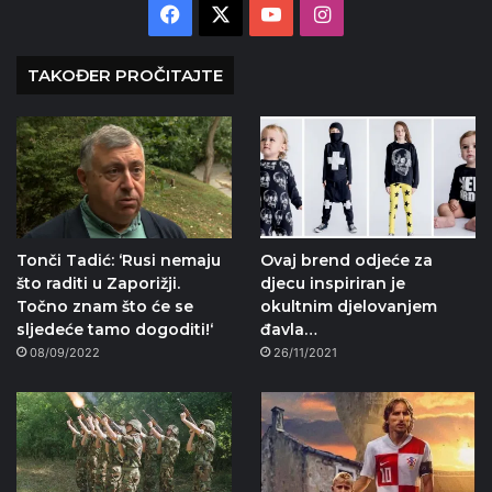
Facebook
X
YouTube
Instagram
TAKOĐER PROČITAJTE
Tonči Tadić: ‘Rusi nemaju
Ovaj brend odjeće za
što raditi u Zaporižji.
djecu inspiriran je
Točno znam što će se
okultnim djelovanjem
sljedeće tamo dogoditi!‘
đavla…
08/09/2022
26/11/2021