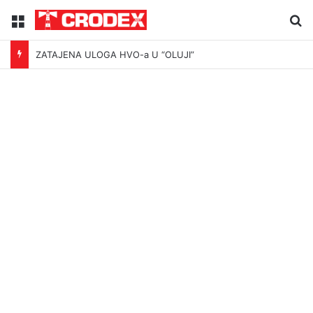
Menu
Tr
ZATAJENA ULOGA HVO-a U “OLUJI”