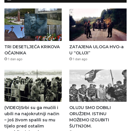
TRI DESETLJEĆA KRIKOVA
ZATAJENA ULOGA HVO-a
OČAJNIKA
U “OLUJI”
1 dan ago
1 dan ago
(VIDEO)Srbi su ga mučili i
OLUJU SMO DOBILI
ubili na najokrutniji način
ORUŽJEM. ISTINU
– još živom spalili su mu
MOŽEMO IZGUBITI
tijelo pred ostalim
ŠUTNJOM.