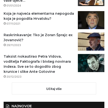
vaše djece…
01/01/2024
Koja je najveća elementarna nepogoda
koja je pogodila Hrvatsku?
07/11/2021
Raskrinkavanje: Tko je Zoran Šprajc ex
Jovanović?
29/11/2023
Taksist nokautirao Petra Vidova,
voditelja Faktografa i bivšeg novinara
Indexa. Sve se to dogodilo zbog
krunice i slike Ante Gotovine
20/12/2023
Učitaj više
NAJNOVIJE