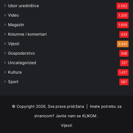
Izbor uredništva
2.562
Video
1.205
Magazin
1.859
Kolumne i komentari
433
Vijesti
6.841
Gospodarstvo
348
Uncategorized
317
Kultura
1.417
Sport
387
© Copyright 2026, Sva prava pridržana |
Imate potrebu za
stranicom? Javite nam se KLIKOM .
Vijesti