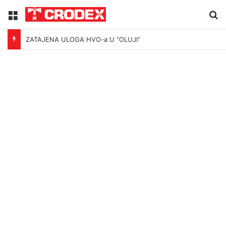
Menu
Tr
ZATAJENA ULOGA HVO-a U “OLUJI”