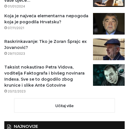
vaše djece…
01/01/2024
Koja je najveća elementarna nepogoda
koja je pogodila Hrvatsku?
07/11/2021
Raskrinkavanje: Tko je Zoran Šprajc ex
Jovanović?
29/11/2023
Taksist nokautirao Petra Vidova,
voditelja Faktografa i bivšeg novinara
Indexa. Sve se to dogodilo zbog
krunice i slike Ante Gotovine
20/12/2023
Učitaj više
NAJNOVIJE