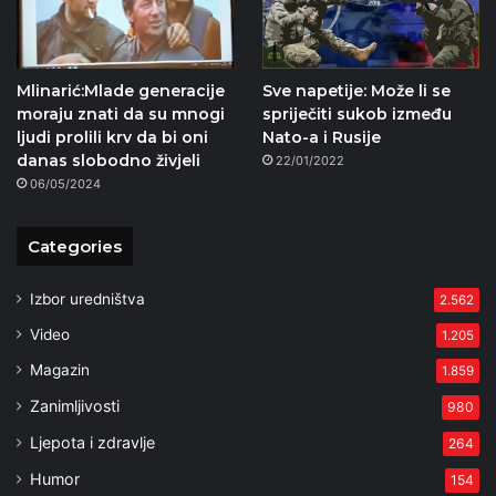
Mlinarić:Mlade generacije
Sve napetije: Može li se
moraju znati da su mnogi
spriječiti sukob između
ljudi prolili krv da bi oni
Nato-a i Rusije
danas slobodno živjeli
22/01/2022
06/05/2024
Categories
Izbor uredništva
2.562
Video
1.205
Magazin
1.859
Zanimljivosti
980
Ljepota i zdravlje
264
Humor
154