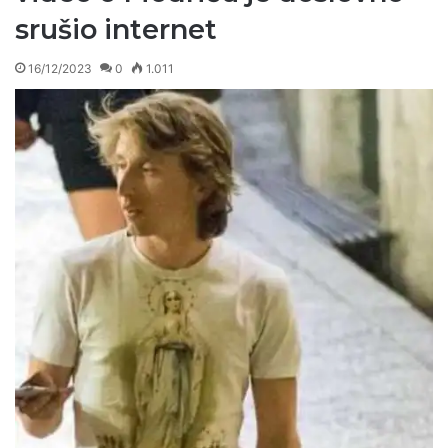
srušio internet
16/12/2023
0
1.011