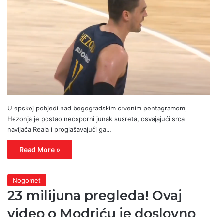
U epskoj pobjedi nad begogradskim crvenim pentagramom,
Hezonja je postao neosporni junak susreta, osvajajući srca
navijača Reala i proglašavajući ga…
Read More »
Nogomet
23 milijuna pregleda! Ovaj
video o Modriću je doslovno