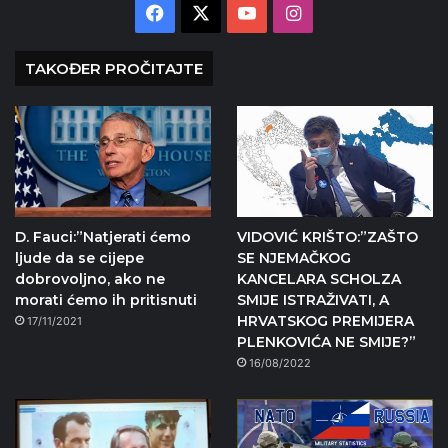
Facebook
X
YouTube
Instagram
TAKOĐER PROČITAJTE
D. Fauci:”Natjerati ćemo
VIDOVIĆ KRIŠTO:”ZAŠTO
ljude da se cijepe
SE NJEMAČKOG
dobrovoljno, ako ne
KANCELARA SCHOLZA
morati ćemo ih pritisnuti
SMIJE ISTRAŽIVATI, A
HRVATSKOG PREMIJERA
17/11/2021
PLENKOVIĆA NE SMIJE?”
16/08/2022