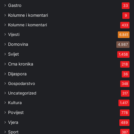
Gastro
33
Kolumne i komentari
9
Kolumne i komentari
433
Vijesti
6.841
Domovina
4.987
Svijet
1.458
Crna kronika
218
Dijaspora
36
Gospodarstvo
348
Uncategorized
317
Kultura
1.417
Povijest
778
Vjera
489
Sport
387