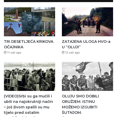
TRI DESETLJEĆA KRIKOVA
ZATAJENA ULOGA HVO-a
OČAJNIKA
U “OLUJI”
11 sati ago
13 sati ago
(VIDEO)Srbi su ga mučili i
OLUJU SMO DOBILI
ubili na najokrutniji način
ORUŽJEM. ISTINU
– još živom spalili su mu
MOŽEMO IZGUBITI
tijelo pred ostalim
ŠUTNJOM.