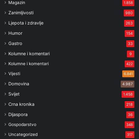
Magazin
1.858
Zanimljivosti
980
Ljepota i zdravlje
263
Humor
154
Gastro
33
Kolumne i komentari
9
Kolumne i komentari
422
Vijesti
6.841
Domovina
4.987
Svijet
1.458
Crna kronika
218
Dijaspora
36
Gospodarstvo
348
Uncategorized
317