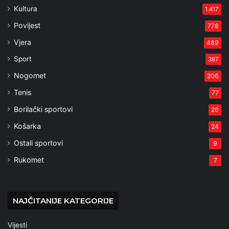
Kultura
1.417
Povijest
778
Vjera
489
Sport
387
Nogomet
206
Tenis
77
Borilački sportovi
26
Košarka
24
Ostali sportovi
9
Rukomet
7
NAJČITANIJE KATEGORIJE
Vijesti