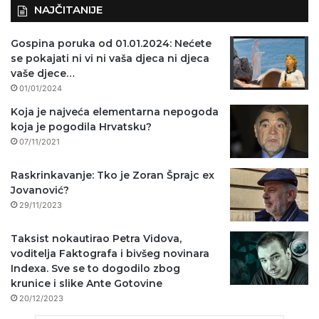
NAJČITANIJE
Gospina poruka od 01.01.2024: Nećete
se pokajati ni vi ni vaša djeca ni djeca
vaše djece…
01/01/2024
Koja je najveća elementarna nepogoda
koja je pogodila Hrvatsku?
07/11/2021
Raskrinkavanje: Tko je Zoran Šprajc ex
Jovanović?
29/11/2023
Taksist nokautirao Petra Vidova,
voditelja Faktografa i bivšeg novinara
Indexa. Sve se to dogodilo zbog
krunice i slike Ante Gotovine
20/12/2023