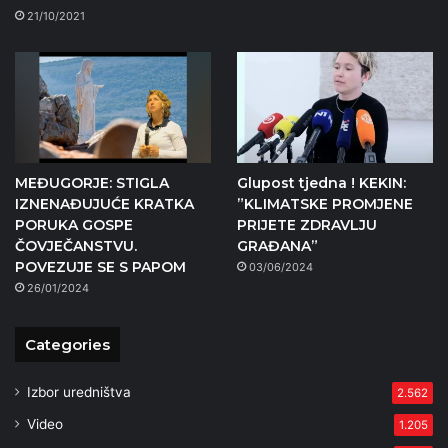
21/10/2021
MEĐUGORJE: STIGLA
Glupost tjedna ! KEKIN:
IZNENAĐUJUĆE KRATKA
”KLIMATSKE PROMJENE
PORUKA GOSPE
PRIJETE ZDRAVLJU
ČOVJEČANSTVU.
GRAĐANA”
POVEZUJE SE S PAPOM
03/06/2024
26/01/2024
Categories
Izbor uredništva
2.562
Video
1.205