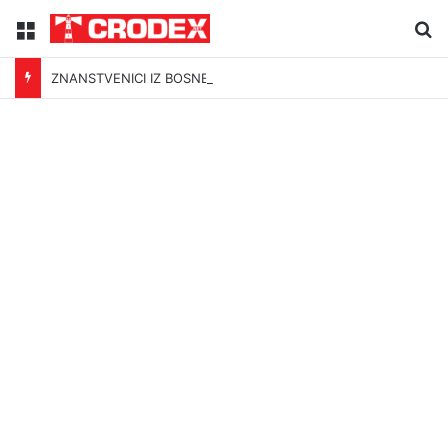
Menu
Tr
ZNANSTVENICI IZ BOSNE OTKRILI NACIZAM U – BOSNI!