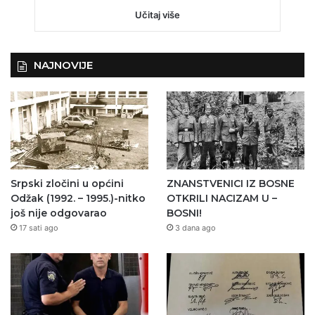
Učitaj više
NAJNOVIJE
Srpski zločini u općini
ZNANSTVENICI IZ BOSNE
Odžak (1992. – 1995.)-nitko
OTKRILI NACIZAM U –
još nije odgovarao
BOSNI!
17 sati ago
3 dana ago