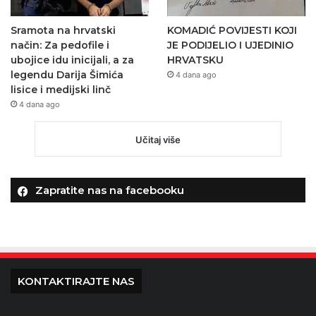
Sramota na hrvatski
KOMADIĆ POVIJESTI KOJI
način: Za pedofile i
JE PODIJELIO I UJEDINIO
ubojice idu inicijali, a za
HRVATSKU
legendu Darija Šimića
4 dana ago
lisice i medijski linč
4 dana ago
Učitaj više
Zapratite nas na facebooku
KONTAKTIRAJTE NAS