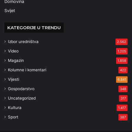
Domovina
Svijet
KATEGORIJE U TRENDU
Izbor uredništva
2.562
Video
1.205
Magazin
1.858
Kolumne i komentari
422
Vijesti
6.841
Gospodarstvo
348
Uncategorized
317
Kultura
1.417
Sport
387