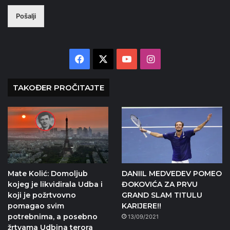
Pošalji
Facebook
X
YouTube
Instagram
TAKOĐER PROČITAJTE
Mate Kolić: Domoljub
DANIIL MEDVEDEV POMEO
kojeg je likvidirala Udba i
ĐOKOVIĆA ZA PRVU
koji je požrtvovno
GRAND SLAM TITULU
pomagao svim
KARIJERE!!
potrebnima, a posebno
13/09/2021
žrtvama Udbina terora