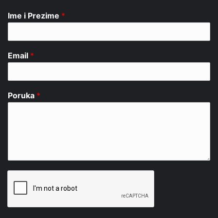
Ime i Prezime
*
Email
*
Poruka
*