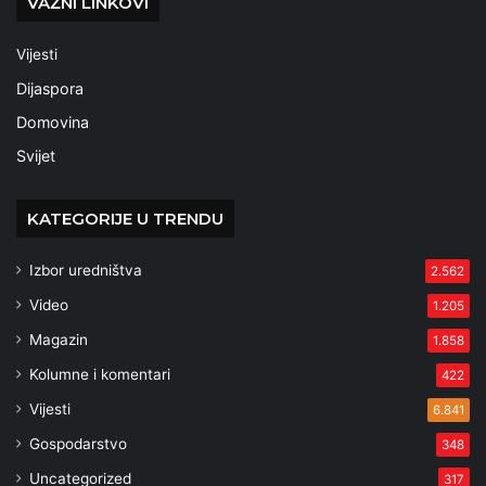
VAŽNI LINKOVI
Vijesti
Dijaspora
Domovina
Svijet
KATEGORIJE U TRENDU
Izbor uredništva
2.562
Video
1.205
Magazin
1.858
Kolumne i komentari
422
Vijesti
6.841
Gospodarstvo
348
Uncategorized
317