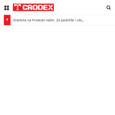
Menu
Tr
Sramota na hrvatski način: Za pedofile i ubojice idu inicijali, a za legendu Darija Šimića lisice i medijski linč