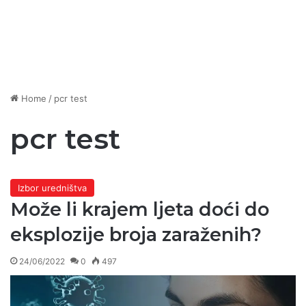
Home
/
pcr test
pcr test
Izbor uredništva
Može li krajem ljeta doći do
eksplozije broja zaraženih?
24/06/2022
0
497