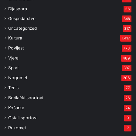
Dijaspora
36
Gospodarstvo
348
Uncategorized
317
Kultura
1.417
Povijest
778
Vjera
489
Sport
387
Nogomet
206
Tenis
77
Borilački sportovi
26
Košarka
24
Ostali sportovi
9
Rukomet
7