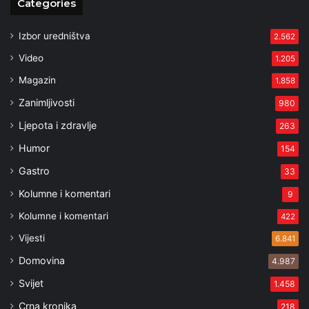
Categories
Izbor uredništva
2.562
Video
1.205
Magazin
1.858
Zanimljivosti
980
Ljepota i zdravlje
263
Humor
154
Gastro
33
Kolumne i komentari
9
Kolumne i komentari
422
Vijesti
6.841
Domovina
4.987
Svijet
1.458
Crna kronika
218