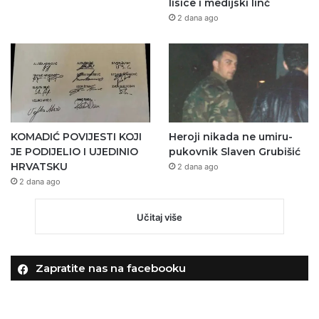
lisice i medijski linč
2 dana ago
KOMADIĆ POVIJESTI KOJI
Heroji nikada ne umiru-
JE PODIJELIO I UJEDINIO
pukovnik Slaven Grubišić
HRVATSKU
2 dana ago
2 dana ago
Učitaj više
Zapratite nas na facebooku