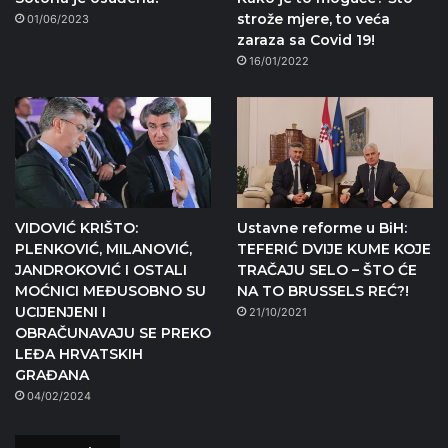
strože mjere, to veća
01/06/2023
zaraza sa Covid 19!
16/01/2022
VIDOVIĆ KRIŠTO:
Ustavne reforme u BiH:
PLENKOVIĆ, MILANOVIĆ,
TEFERIĆ DVIJE KUME KOJE
JANDROKOVIĆ I OSTALI
TRAČAJU SELO – ŠTO ĆE
MOĆNICI MEĐUSOBNO SU
NA TO BRUSSELS REĆ?!
UCIJENJENI I
21/10/2021
OBRAČUNAVAJU SE PREKO
LEĐA HRVATSKIH
GRAĐANA
04/02/2024