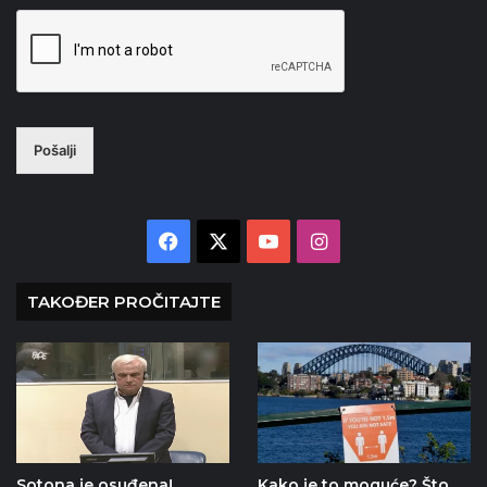
Pošalji
Facebook
X
YouTube
Instagram
TAKOĐER PROČITAJTE
Sotona je osuđena!
Kako je to moguće? Što