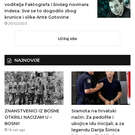
voditelja Faktografa i bivšeg novinara
Indexa. Sve se to dogodilo zbog
krunice i slike Ante Gotovine
20/12/2023
Učitaj više
NAJNOVIJE
ZNANSTVENICI IZ BOSNE
Sramota na hrvatski
OTKRILI NACIZAM U –
način: Za pedofile i
BOSNI!
ubojice idu inicijali, a za
legendu Darija Šimića
18 sati ago