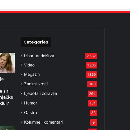
Categories
Izbor uredništva
2.562
Video
1.205
Magazin
1.859
ja
Zanimljivosti
980
 širi
Ljepota i zdravlje
264
njačku
Humor
du!?
154
2
Gastro
33
Kolumne i komentari
9