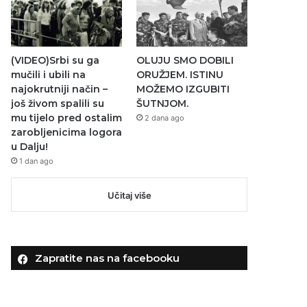
(VIDEO)Srbi su ga
OLUJU SMO DOBILI
mučili i ubili na
ORUŽJEM. ISTINU
najokrutniji način –
MOŽEMO IZGUBITI
još živom spalili su
ŠUTNJOM.
mu tijelo pred ostalim
2 dana ago
zarobljenicima logora
u Dalju!
1 dan ago
Učitaj više
Zapratite nas na facebooku