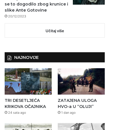
se to dogodilo zbog krunice i
slike Ante Gotovine
20/12/2023
Učitaj više
NAJNOVIJE
TRI DESETLJEĆA
ZATAJENA ULOGA
KRIKOVA OČAJNIKA
HVO-a U “OLUJI”
24 sata ago
1 dan ago