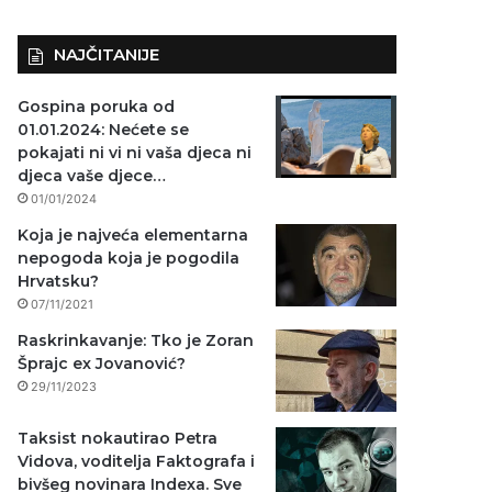
NAJČITANIJE
Gospina poruka od
01.01.2024: Nećete se
pokajati ni vi ni vaša djeca ni
djeca vaše djece…
01/01/2024
Koja je najveća elementarna
nepogoda koja je pogodila
Hrvatsku?
07/11/2021
Raskrinkavanje: Tko je Zoran
Šprajc ex Jovanović?
29/11/2023
Taksist nokautirao Petra
Vidova, voditelja Faktografa i
bivšeg novinara Indexa. Sve