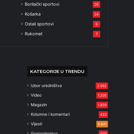
Borilački sportovi
26
Košarka
24
Ostali sportovi
9
Rukomet
7
KATEGORIJE U TRENDU
Izbor uredništva
2.562
Video
1.205
Magazin
1.859
Kolumne i komentari
433
Vijesti
6.841
Gospodarstvo
348