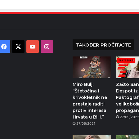
TAKOĐER PROČITAJTE
Facebook
X
YouTube
Instagram
Miro Bulj:
Zašto San
“Štetočina i
Despot iz
krivokletnik ne
Faktografa
prestaje raditi
velikoboš
protiv interesa
propagan
Hrvata u BiH.”
27/09/202
27/06/2021