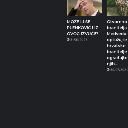
MOŽE LI SE
Otvoreno
PLENKOVIĆ I IZ
branitelj
OVOG IZVUĆI!?
Medvedu:
optužujte
31/01/2023
hrvatske
branitelje
ograđujte
njih…
30/07/2021