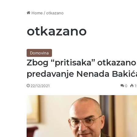
Home
/
otkazano
otkazano
Domovina
Zbog “pritisaka” otkazano
predavanje Nenada Bakić
22/12/2021
0
1