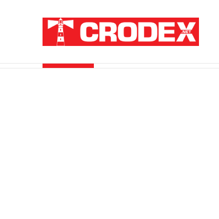
Breaking News
ZATAJENA ULOGA HVO-a U “OLUJI”