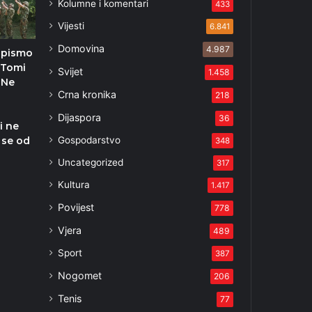
Kolumne i komentari
433
Vijesti
6.841
Domovina
4.987
 pismo
a Tomi
Svijet
1.458
 Ne
Crna kronika
218
Dijaspora
36
 i ne
Gospodarstvo
 se od
348
Uncategorized
317
Kultura
1.417
Povijest
778
Vjera
489
Sport
387
Nogomet
206
Tenis
77