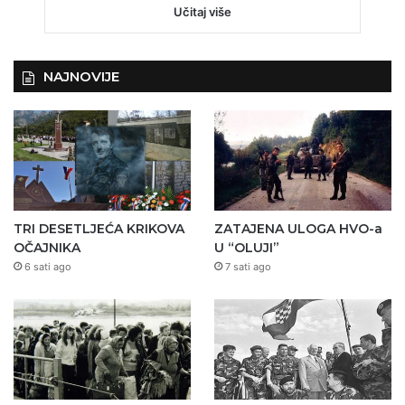
Učitaj više
NAJNOVIJE
TRI DESETLJEĆA KRIKOVA
ZATAJENA ULOGA HVO-a
OČAJNIKA
U “OLUJI”
6 sati ago
7 sati ago