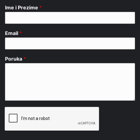
Ime i Prezime
*
Email
*
Poruka
*