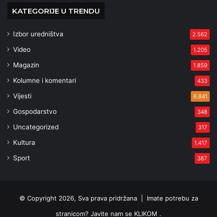
KATEGORIJE U TRENDU
Izbor uredništva
2.562
Video
1.205
Magazin
1.859
Kolumne i komentari
433
Vijesti
6.841
Gospodarstvo
348
Uncategorized
317
Kultura
1.417
Sport
387
© Copyright 2026, Sva prava pridržana |
Imate potrebu za
stranicom? Javite nam se KLIKOM .