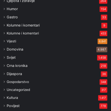
Ljepota i zdravlje
264
Humor
154
Gastro
33
Kolumne i komentari
9
Kolumne i komentari
433
Vijesti
6.841
Domovina
4.987
Svijet
1.458
Crna kronika
218
Dijaspora
36
Gospodarstvo
348
Uncategorized
317
Kultura
1.417
Povijest
778