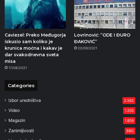
Caviezel: Preko Međugorja
Lovrinović: ”ODE I ĐURO
iskusio sam koliko je
ĐAKOVIĆ”
krunica moćna i kakav je
20/09/2021
dar svakodnevna sveta
misa
17/08/2021
Categories
Izbor uredništva
2.562
Video
1.205
Magazin
1.859
Zanimljivosti
980