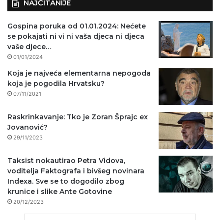
NAJČITANIJE
Gospina poruka od 01.01.2024: Nećete
se pokajati ni vi ni vaša djeca ni djeca
vaše djece…
01/01/2024
Koja je najveća elementarna nepogoda
koja je pogodila Hrvatsku?
07/11/2021
Raskrinkavanje: Tko je Zoran Šprajc ex
Jovanović?
29/11/2023
Taksist nokautirao Petra Vidova,
voditelja Faktografa i bivšeg novinara
Indexa. Sve se to dogodilo zbog
krunice i slike Ante Gotovine
20/12/2023