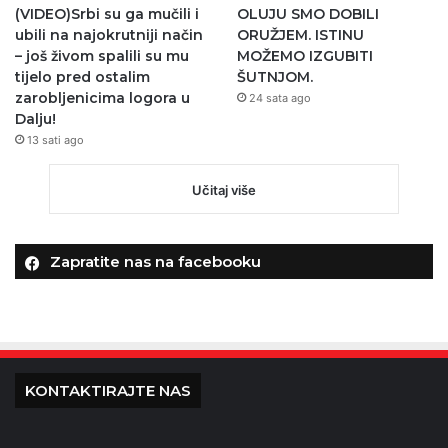
(VIDEO)Srbi su ga mučili i
OLUJU SMO DOBILI
ubili na najokrutniji način
ORUŽJEM. ISTINU
– još živom spalili su mu
MOŽEMO IZGUBITI
tijelo pred ostalim
ŠUTNJOM.
zarobljenicima logora u
24 sata ago
Dalju!
13 sati ago
Učitaj više
Zapratite nas na facebooku
KONTAKTIRAJTE NAS