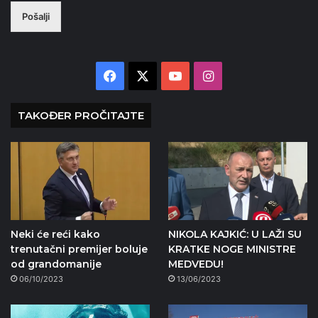
Pošalji
Facebook
X
YouTube
Instagram
TAKOĐER PROČITAJTE
Neki će reći kako
NIKOLA KAJKIĆ: U LAŽI SU
trenutačni premijer boluje
KRATKE NOGE MINISTRE
od grandomanije
MEDVEDU!
06/10/2023
13/06/2023