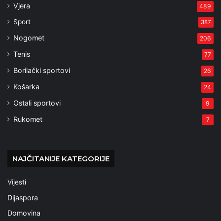
Vjera
489
Sport
387
Nogomet
206
Tenis
77
Borilački sportovi
26
Košarka
24
Ostali sportovi
9
Rukomet
7
NAJČITANIJE KATEGORIJE
Vijesti
Dijaspora
Domovina