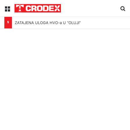
Menu
Tr
ZATAJENA ULOGA HVO-a U “OLUJI”