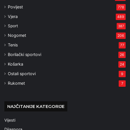
Povijest
778
Vjera
489
Sport
387
Nogomet
206
Tenis
77
Borilački sportovi
26
Košarka
24
Ostali sportovi
9
Rukomet
7
NAJČITANIJE KATEGORIJE
Vijesti
Dijaspora