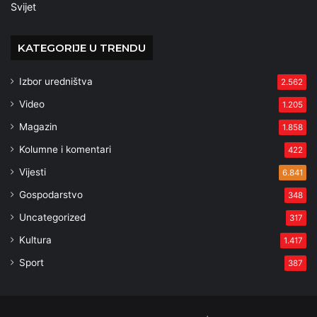
Svijet
KATEGORIJE U TRENDU
Izbor uredništva
2.562
Video
1.205
Magazin
1.858
Kolumne i komentari
422
Vijesti
6.841
Gospodarstvo
348
Uncategorized
317
Kultura
1.417
Sport
387