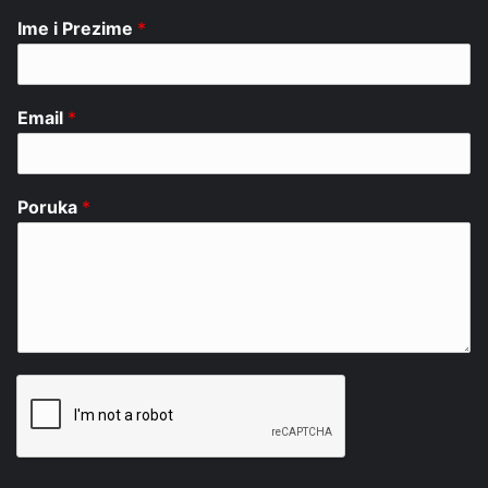
Ime i Prezime
*
Email
*
Poruka
*