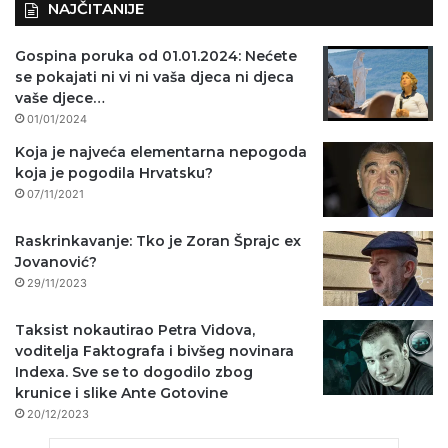
NAJČITANIJE
Gospina poruka od 01.01.2024: Nećete
se pokajati ni vi ni vaša djeca ni djeca
vaše djece…
01/01/2024
Koja je najveća elementarna nepogoda
koja je pogodila Hrvatsku?
07/11/2021
Raskrinkavanje: Tko je Zoran Šprajc ex
Jovanović?
29/11/2023
Taksist nokautirao Petra Vidova,
voditelja Faktografa i bivšeg novinara
Indexa. Sve se to dogodilo zbog
krunice i slike Ante Gotovine
20/12/2023