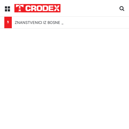
Menu
Tr
ZNANSTVENICI IZ BOSNE OTKRILI NACIZAM U – BOSNI!