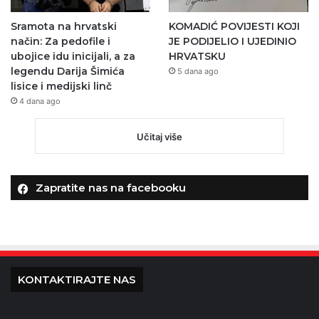
Sramota na hrvatski
KOMADIĆ POVIJESTI KOJI
način: Za pedofile i
JE PODIJELIO I UJEDINIO
ubojice idu inicijali, a za
HRVATSKU
legendu Darija Šimića
5 dana ago
lisice i medijski linč
4 dana ago
Učitaj više
Zapratite nas na facebooku
KONTAKTIRAJTE NAS