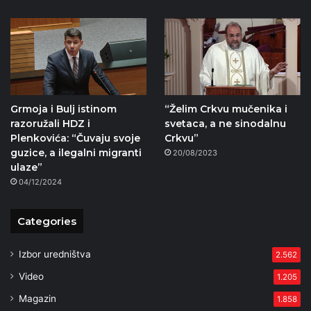
Grmoja i Bulj istinom
“Želim Crkvu mučenika i
razoružali HDZ i
svetaca, a ne sinodalnu
Plenkovića: “Čuvaju svoje
Crkvu”
guzice, a ilegalni migranti
20/08/2023
ulaze”
04/12/2024
Categories
Izbor uredništva
2.562
Video
1.205
Magazin
1.858