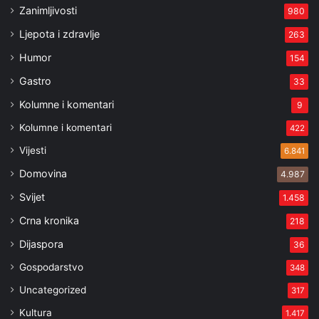
Zanimljivosti
980
Ljepota i zdravlje
263
Humor
154
Gastro
33
Kolumne i komentari
9
Kolumne i komentari
422
Vijesti
6.841
Domovina
4.987
Svijet
1.458
Crna kronika
218
Dijaspora
36
Gospodarstvo
348
Uncategorized
317
Kultura
1.417