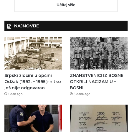
Učitaj više
NAJNOVIJE
Srpski zločini u općini
ZNANSTVENICI IZ BOSNE
Odžak (1992. – 1995.)-nitko
OTKRILI NACIZAM U –
još nije odgovarao
BOSNI!
1 dan ago
3 dana ago