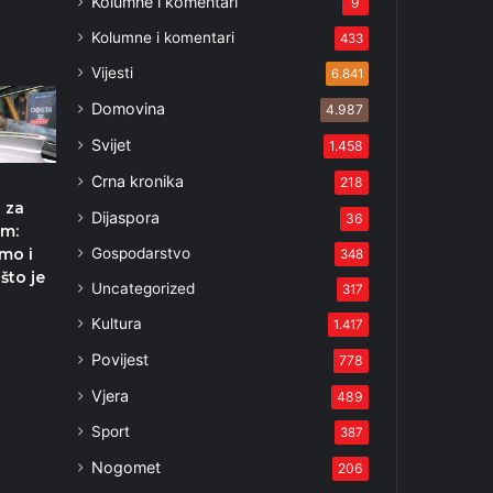
Kolumne i komentari
9
Kolumne i komentari
433
Vijesti
6.841
Domovina
4.987
Svijet
1.458
Crna kronika
218
 za
Dijaspora
36
um:
Gospodarstvo
smo i
348
što je
Uncategorized
317
Kultura
2
1.417
Povijest
778
Vjera
489
Sport
387
Nogomet
206