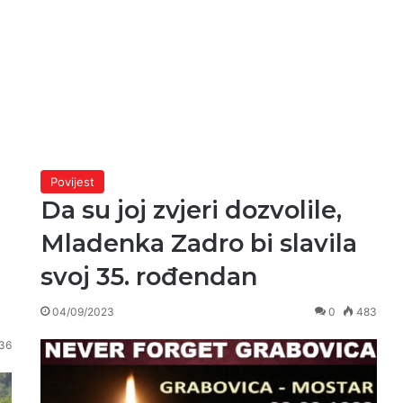
Povijest
Da su joj zvjeri dozvolile,
Mladenka Zadro bi slavila
svoj 35. rođendan
04/09/2023
0
483
36