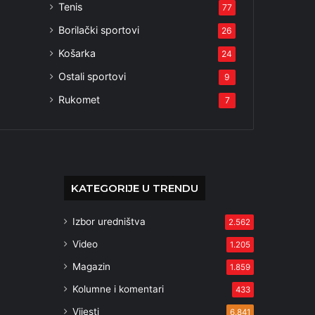
Tenis
77
Borilački sportovi
26
Košarka
24
Ostali sportovi
9
Rukomet
7
KATEGORIJE U TRENDU
Izbor uredništva
2.562
Video
1.205
Magazin
1.859
Kolumne i komentari
433
Vijesti
6.841