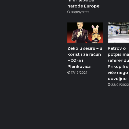
nije lijepa za
narode Europe!
06/09/2022
Zeko u šeširu – u
Petrov o
korist i za račun
potpisima
HDZ-a i
referend
Plenkovića
Prikupili 
više nego 
17/12/2021
dovoljno
23/01/202