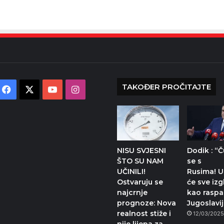
TAKOĐER PROČITAJTE
Facebook
X
YouTube
Instagram
NISU SVJESNI
Dodik : “Č
ŠTO SU NAM
se s
UČINILI!
Rusima! 
Ostvaruju se
će sve izg
najcrnje
kao rasp
prognoze: Nova
Jugoslavi
realnost stiže i
12/03/202