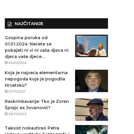
NAJČITANIJE
Gospina poruka od
01.01.2024: Nećete se
pokajati ni vi ni vaša djeca ni
djeca vaše djece…
01/01/2024
Koja je najveća elementarna
nepogoda koja je pogodila
Hrvatsku?
07/11/2021
Raskrinkavanje: Tko je Zoran
Šprajc ex Jovanović?
29/11/2023
Taksist nokautirao Petra