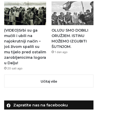
(VIDEO)Srbi su ga
OLUJU SMO DOBILI
mučili i ubili na
ORUŽJEM. ISTINU
najokrutniji način –
MOŽEMO IZGUBITI
još živom spalili su
ŠUTNJOM.
mu tijelo pred ostalim
1 dan ago
zarobljenicima logora
u Dalju!
20 sati ago
Učitaj više
Zapratite nas na facebooku