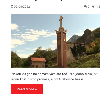
09/09/2022
0
142
‘Nakon 29 godina nemam vam što reći. Niti jedno tijelo, niti
jednu kost nismo pronašli, a bol Grabovice baš u…
Read More »