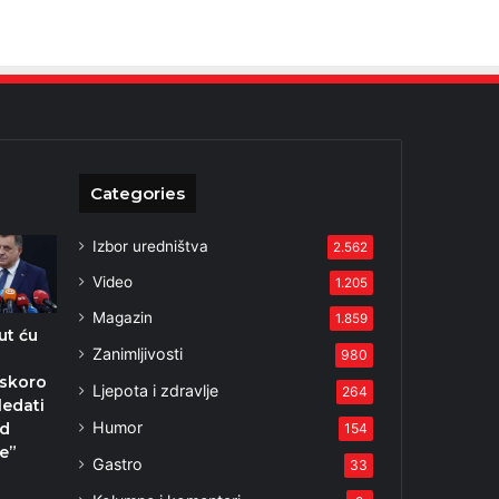
Categories
Izbor uredništva
2.562
Video
1.205
Magazin
1.859
ut ću
Zanimljivosti
980
Uskoro
Ljepota i zdravlje
264
ledati
Humor
ad
154
je”
Gastro
33
5