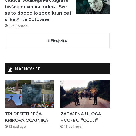
Vidova, voditelja Faktografa i
bivšeg novinara Indexa. Sve
se to dogodilo zbog krunice i
slike Ante Gotovine
20/12/2023
Učitaj više
NAJNOVIJE
TRI DESETLJEĆA
ZATAJENA ULOGA
KRIKOVA OČAJNIKA
HVO-a U “OLUJI”
13 sati ago
15 sati ago