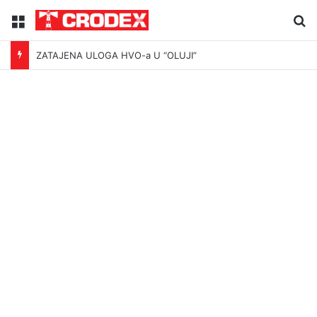
Menu
Tr
ZATAJENA ULOGA HVO-a U “OLUJI”