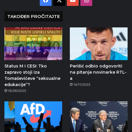
TAKOĐER PROČITAJTE
Status M i CESI: Tko
Perišić odbio odgovoriti
zapravo stoji iza
na pitanje novinarke RTL-
Tomaševićeve “seksualne
a
edukacije”?
14/11/2025
16/09/2025