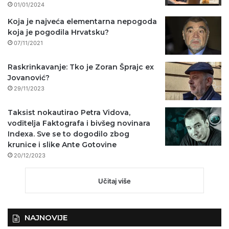
01/01/2024
Koja je najveća elementarna nepogoda
koja je pogodila Hrvatsku?
07/11/2021
Raskrinkavanje: Tko je Zoran Šprajc ex
Jovanović?
29/11/2023
Taksist nokautirao Petra Vidova,
voditelja Faktografa i bivšeg novinara
Indexa. Sve se to dogodilo zbog
krunice i slike Ante Gotovine
20/12/2023
Učitaj više
NAJNOVIJE