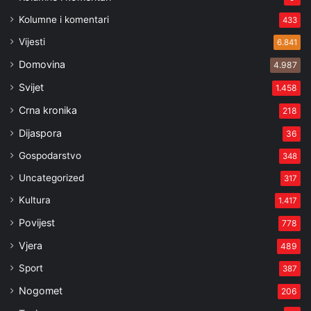
Kolumne i komentari
433
Vijesti
6.841
Domovina
4.987
Svijet
1.458
Crna kronika
218
Dijaspora
36
Gospodarstvo
348
Uncategorized
317
Kultura
1.417
Povijest
778
Vjera
489
Sport
387
Nogomet
206