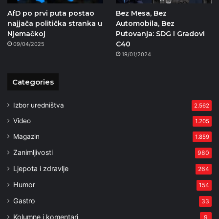
AfD po prvi puta postao
Bez Mesa, Bez
najjača politička stranka u
Automobila, Bez
Njemačkoj
Putovanja: SDG I Gradovi
C40
09/04/2025
19/01/2024
Categories
Izbor uredništva
2.562
Video
1.205
Magazin
1.859
Zanimljivosti
980
Ljepota i zdravlje
264
Humor
154
Gastro
33
Kolumne i komentari
9