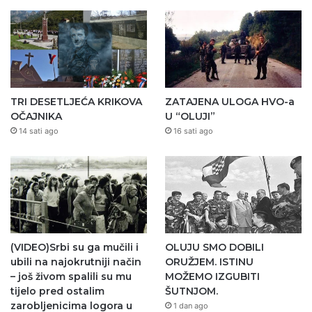
TRI DESETLJEĆA KRIKOVA
ZATAJENA ULOGA HVO-a
OČAJNIKA
U “OLUJI”
14 sati ago
16 sati ago
(VIDEO)Srbi su ga mučili i
OLUJU SMO DOBILI
ubili na najokrutniji način
ORUŽJEM. ISTINU
– još živom spalili su mu
MOŽEMO IZGUBITI
tijelo pred ostalim
ŠUTNJOM.
zarobljenicima logora u
1 dan ago