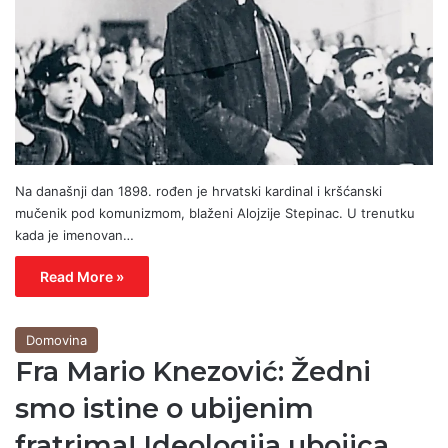
Na današnji dan 1898. rođen je hrvatski kardinal i kršćanski
mučenik pod komunizmom, blaženi Alojzije Stepinac. U trenutku
kada je imenovan…
Read More »
Domovina
Fra Mario Knezović: Žedni
smo istine o ubijenim
fratrima! Ideologija ubojica