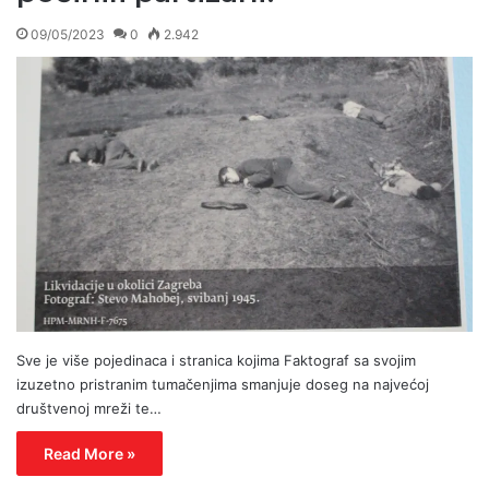
09/05/2023
0
2.942
Sve je više pojedinaca i stranica kojima Faktograf sa svojim
izuzetno pristranim tumačenjima smanjuje doseg na najvećoj
društvenoj mreži te…
Read More »