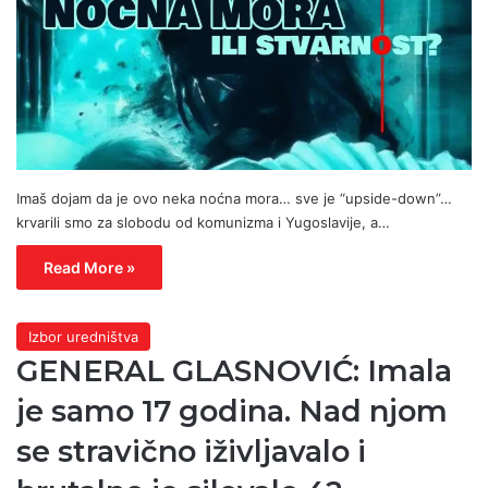
Imaš dojam da je ovo neka noćna mora… sve je “upside-down”…
krvarili smo za slobodu od komunizma i Yugoslavije, a…
Read More »
Izbor uredništva
GENERAL GLASNOVIĆ: Imala
je samo 17 godina. Nad njom
se stravično iživljavalo i