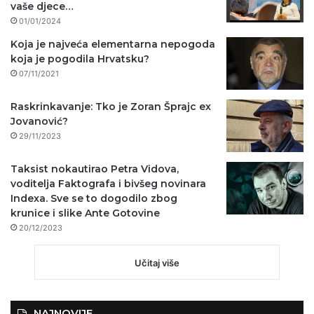
vaše djece…
01/01/2024
Koja je najveća elementarna nepogoda
koja je pogodila Hrvatsku?
07/11/2021
Raskrinkavanje: Tko je Zoran Šprajc ex
Jovanović?
29/11/2023
Taksist nokautirao Petra Vidova,
voditelja Faktografa i bivšeg novinara
Indexa. Sve se to dogodilo zbog
krunice i slike Ante Gotovine
20/12/2023
Učitaj više
NAJNOVIJE