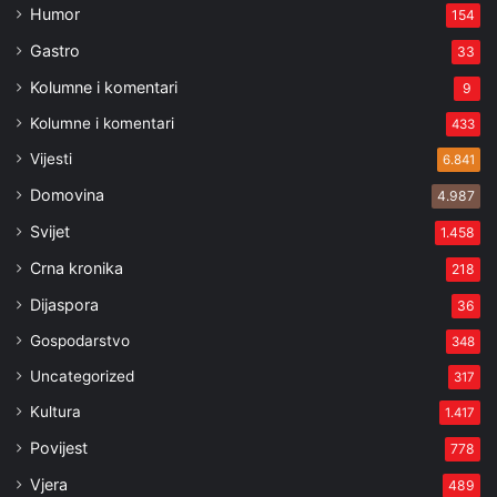
Humor
154
Gastro
33
Kolumne i komentari
9
Kolumne i komentari
433
Vijesti
6.841
Domovina
4.987
Svijet
1.458
Crna kronika
218
Dijaspora
36
Gospodarstvo
348
Uncategorized
317
Kultura
1.417
Povijest
778
Vjera
489