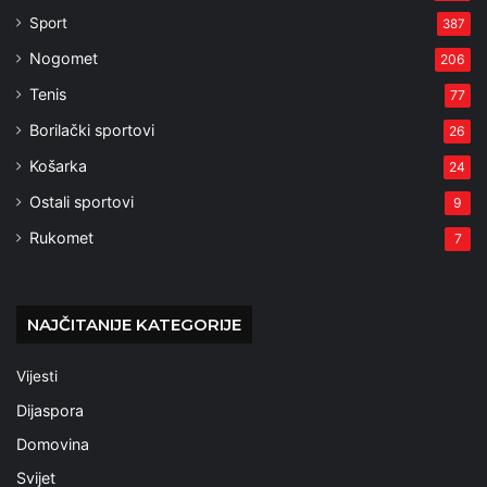
Sport
387
Nogomet
206
Tenis
77
Borilački sportovi
26
Košarka
24
Ostali sportovi
9
Rukomet
7
NAJČITANIJE KATEGORIJE
Vijesti
Dijaspora
Domovina
Svijet