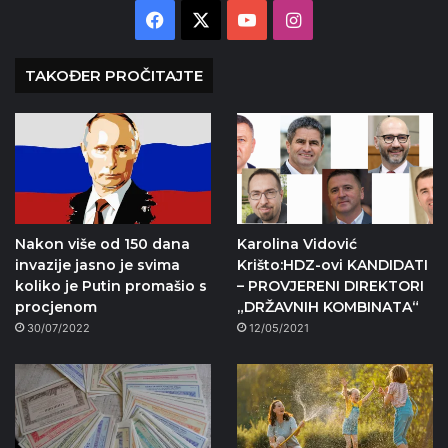
Facebook
X
YouTube
Instagram
TAKOĐER PROČITAJTE
Nakon više od 150 dana
Karolina Vidović
invazije jasno je svima
Krišto:HDZ-ovi KANDIDATI
koliko je Putin promašio s
– PROVJERENI DIREKTORI
procjenom
„DRŽAVNIH KOMBINATA“
30/07/2022
12/05/2021