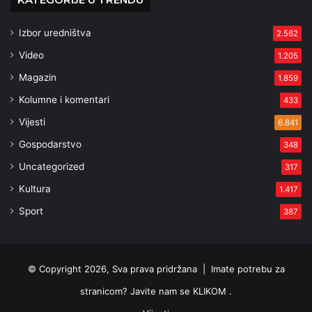
Izbor uredništva
2.562
Video
1.205
Magazin
1.859
Kolumne i komentari
433
Vijesti
6.841
Gospodarstvo
348
Uncategorized
317
Kultura
1.417
Sport
387
© Copyright 2026, Sva prava pridržana |
Imate potrebu za
stranicom? Javite nam se KLIKOM .