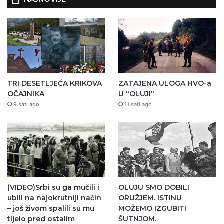
TRI DESETLJEĆA KRIKOVA
ZATAJENA ULOGA HVO-a
OČAJNIKA
U “OLUJI”
9 sati ago
11 sati ago
(VIDEO)Srbi su ga mučili i
OLUJU SMO DOBILI
ubili na najokrutniji način
ORUŽJEM. ISTINU
– još živom spalili su mu
MOŽEMO IZGUBITI
tijelo pred ostalim
ŠUTNJOM.