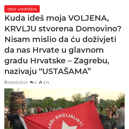
Izbor uredništva
Kuda ideš moja VOLJENA,
KRVLJU stvorena Domovino?
Nisam mislio da ću doživjeti
da nas Hrvate u glavnom
gradu Hrvatske – Zagrebu,
nazivaju “USTAŠAMA”
09/05/2023
0
415