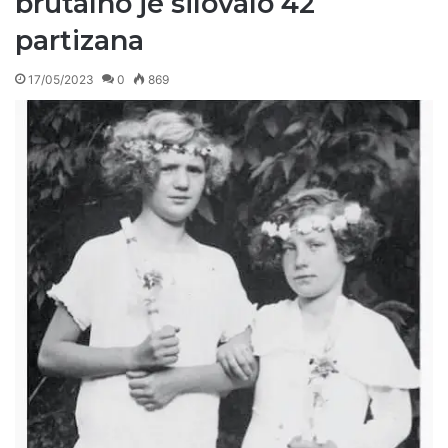
brutalno je silovalo 42
partizana
17/05/2023
0
869