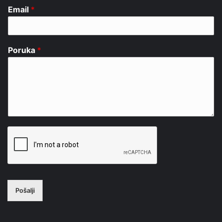
Email
*
Poruka
*
Pošalji