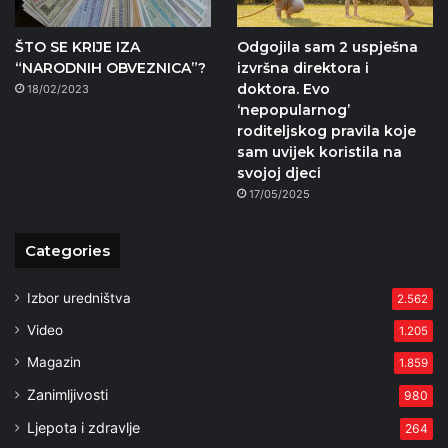
ŠTO SE KRIJE IZA
Odgojila sam 2 uspješna
“NARODNIH OBVEZNICA”?
izvršna direktora i
doktora. Evo
18/02/2023
‘nepopularnog’
roditeljskog pravila koje
sam uvijek koristila na
svojoj djeci
17/05/2025
Categories
Izbor uredništva
2.562
Video
1.205
Magazin
1.859
Zanimljivosti
980
Ljepota i zdravlje
264