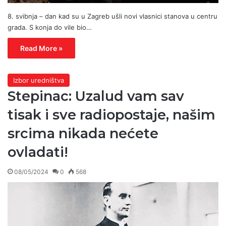
8. svibnja – dan kad su u Zagreb ušli novi vlasnici stanova u centru
grada. S konja do vile bio…
Read More »
Izbor uredništva
Stepinac: Uzalud vam sav
tisak i sve radiopostaje, našim
srcima nikada nećete
ovladati!
08/05/2024
0
568