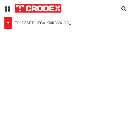
Menu
Tr
TRI DESETLJEĆA KRIKOVA OČAJNIKA