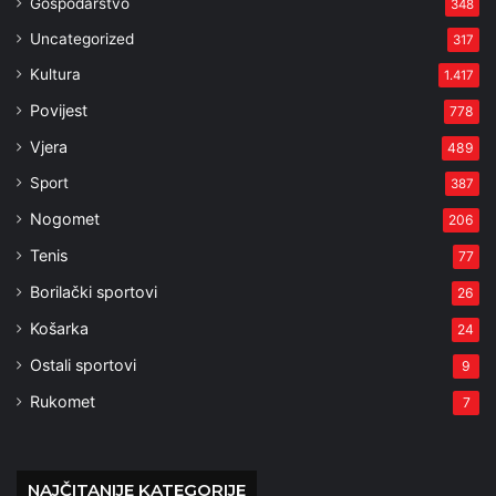
Gospodarstvo
348
Uncategorized
317
Kultura
1.417
Povijest
778
Vjera
489
Sport
387
Nogomet
206
Tenis
77
Borilački sportovi
26
Košarka
24
Ostali sportovi
9
Rukomet
7
NAJČITANIJE KATEGORIJE