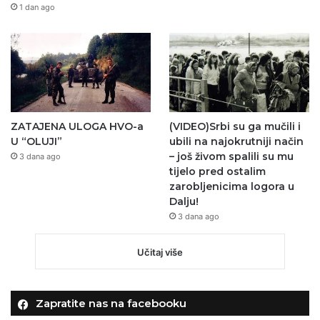
1 dan ago
ZATAJENA ULOGA HVO-a
(VIDEO)Srbi su ga mučili i
U “OLUJI”
ubili na najokrutniji način
– još živom spalili su mu
3 dana ago
tijelo pred ostalim
zarobljenicima logora u
Dalju!
3 dana ago
Učitaj više
Zapratite nas na facebooku