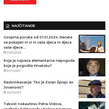
NAJČITANIJE
Gospina poruka od 01.01.2024: Nećete
se pokajati ni vi ni vaša djeca ni djeca
vaše djece…
01/01/2024
Koja je najveća elementarna nepogoda
koja je pogodila Hrvatsku?
07/11/2021
Raskrinkavanje: Tko je Zoran Šprajc ex
Jovanović?
29/11/2023
Taksist nokautirao Petra Vidova,
voditelja Faktografa i bivšeg novinara