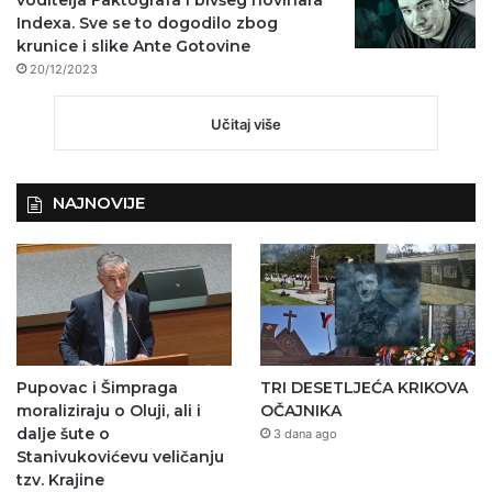
Indexa. Sve se to dogodilo zbog
krunice i slike Ante Gotovine
20/12/2023
Učitaj više
NAJNOVIJE
Pupovac i Šimpraga
TRI DESETLJEĆA KRIKOVA
moraliziraju o Oluji, ali i
OČAJNIKA
dalje šute o
3 dana ago
Stanivukovićevu veličanju
tzv. Krajine