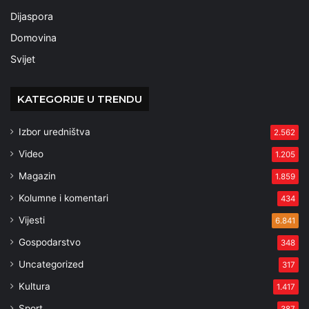
Dijaspora
Domovina
Svijet
KATEGORIJE U TRENDU
Izbor uredništva
2.562
Video
1.205
Magazin
1.859
Kolumne i komentari
434
Vijesti
6.841
Gospodarstvo
348
Uncategorized
317
Kultura
1.417
Sport