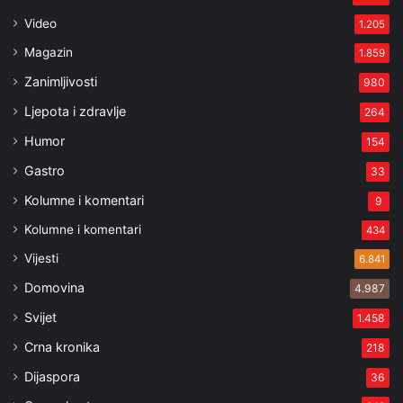
Video
1.205
Magazin
1.859
Zanimljivosti
980
Ljepota i zdravlje
264
Humor
154
Gastro
33
Kolumne i komentari
9
Kolumne i komentari
434
Vijesti
6.841
Domovina
4.987
Svijet
1.458
Crna kronika
218
Dijaspora
36