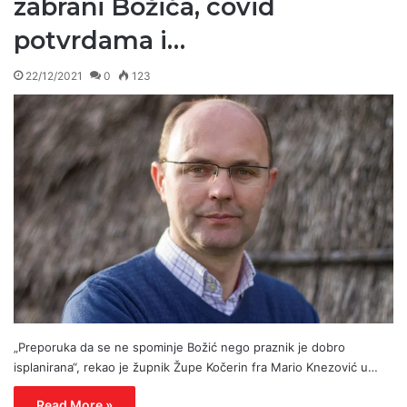
zabrani Božića, covid
potvrdama i…
22/12/2021
0
123
„Preporuka da se ne spominje Božić nego praznik je dobro
isplanirana“, rekao je župnik Župe Kočerin fra Mario Knezović u…
Read More »