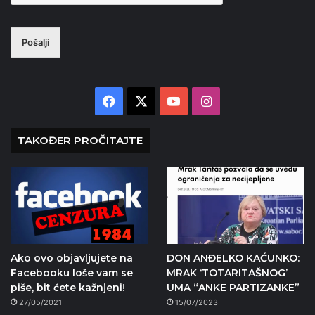
Pošalji
Facebook
X
YouTube
Instagram
TAKOĐER PROČITAJTE
Ako ovo objavljujete na
DON ANÐELKO KAĆUNKO:
Facebooku loše vam se
MRAK ‘TOTARITAŠNOG’
piše, bit ćete kažnjeni!
UMA “ANKE PARTIZANKE”
27/05/2021
15/07/2023