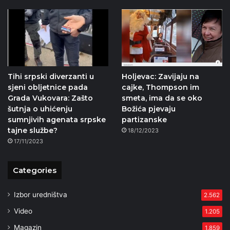
Tihi srpski diverzanti u
Holjevac: Zavijaju na
sjeni obljetnice pada
cajke, Thompson im
Grada Vukovara: Zašto
smeta, ima da se oko
šutnja o uhićenju
Božića pjevaju
sumnjivih agenata srpske
partizanske
tajne službe?
18/12/2023
17/11/2023
Categories
Izbor uredništva
2.562
Video
1.205
Magazin
1.859