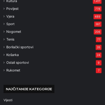
Kultura
1.417
Povijest
778
Vjera
489
Sport
387
Nogomet
206
Tenis
77
Borilački sportovi
26
Košarka
24
Ostali sportovi
9
Rukomet
7
NAJČITANIJE KATEGORIJE
Vijesti