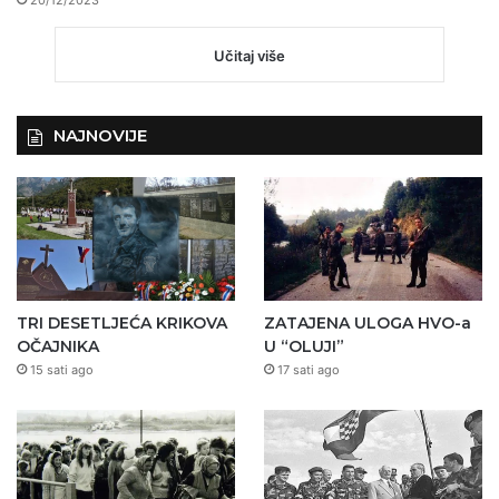
20/12/2023
Učitaj više
NAJNOVIJE
TRI DESETLJEĆA KRIKOVA
ZATAJENA ULOGA HVO-a
OČAJNIKA
U “OLUJI”
15 sati ago
17 sati ago