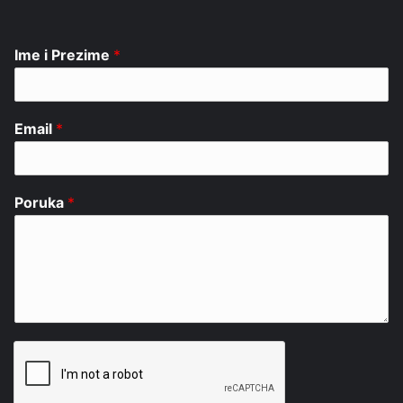
Ime i Prezime
*
Email
*
Poruka
*