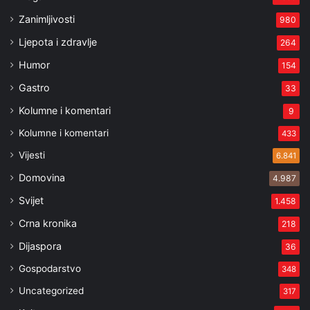
Zanimljivosti
980
Ljepota i zdravlje
264
Humor
154
Gastro
33
Kolumne i komentari
9
Kolumne i komentari
433
Vijesti
6.841
Domovina
4.987
Svijet
1.458
Crna kronika
218
Dijaspora
36
Gospodarstvo
348
Uncategorized
317