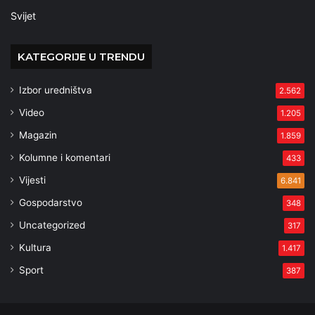
Svijet
KATEGORIJE U TRENDU
Izbor uredništva
2.562
Video
1.205
Magazin
1.859
Kolumne i komentari
433
Vijesti
6.841
Gospodarstvo
348
Uncategorized
317
Kultura
1.417
Sport
387