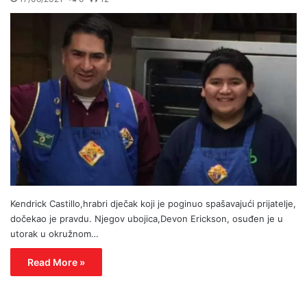
Kendrick Castillo,hrabri dječak koji je poginuo spašavajući prijatelje,
dočekao je pravdu. Njegov ubojica,Devon Erickson, osuđen je u
utorak u okružnom…
Read More »