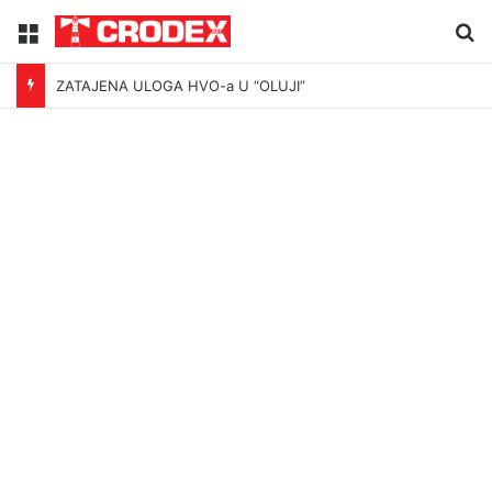
Menu
Tr
ZATAJENA ULOGA HVO-a U “OLUJI”