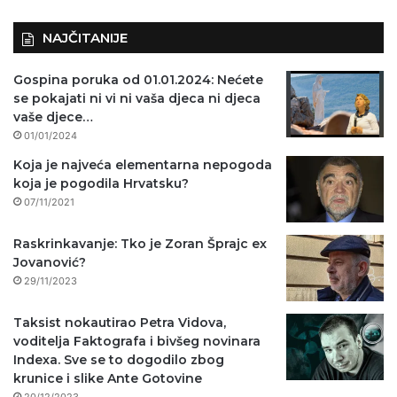
NAJČITANIJE
Gospina poruka od 01.01.2024: Nećete
se pokajati ni vi ni vaša djeca ni djeca
vaše djece…
01/01/2024
Koja je najveća elementarna nepogoda
koja je pogodila Hrvatsku?
07/11/2021
Raskrinkavanje: Tko je Zoran Šprajc ex
Jovanović?
29/11/2023
Taksist nokautirao Petra Vidova,
voditelja Faktografa i bivšeg novinara
Indexa. Sve se to dogodilo zbog
krunice i slike Ante Gotovine