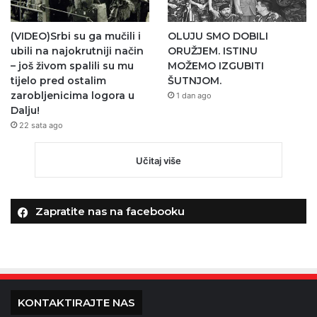
(VIDEO)Srbi su ga mučili i
OLUJU SMO DOBILI
ubili na najokrutniji način
ORUŽJEM. ISTINU
– još živom spalili su mu
MOŽEMO IZGUBITI
tijelo pred ostalim
ŠUTNJOM.
zarobljenicima logora u
1 dan ago
Dalju!
22 sata ago
Učitaj više
Zapratite nas na facebooku
KONTAKTIRAJTE NAS