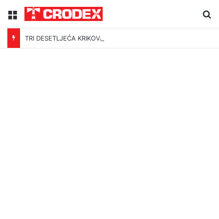
Menu
Tr
TRI DESETLJEĆA KRIKOVA OČAJNIKA