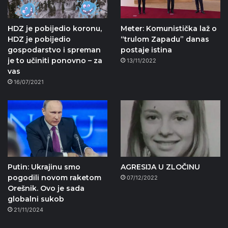
HDZ je pobijedio koronu,
Meter: Komunistička laž o
HDZ je pobijedio
“trulom Zapadu” danas
gospodarstvo i spreman
postaje istina
je to učiniti ponovno – za
13/11/2022
vas
16/07/2021
Putin: Ukrajinu smo
AGRESIJA U ZLOČINU
pogodili novom raketom
07/12/2022
Orešnik. Ovo je sada
globalni sukob
21/11/2024