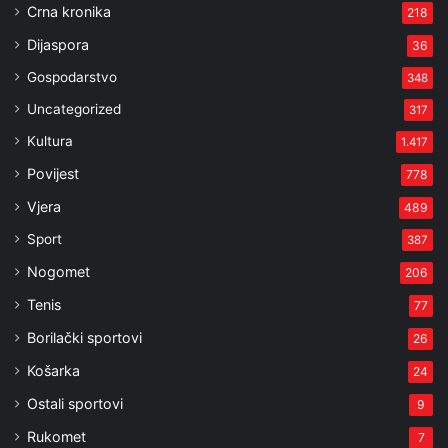
Crna kronika
218
Dijaspora
36
Gospodarstvo
348
Uncategorized
317
Kultura
1.417
Povijest
778
Vjera
489
Sport
387
Nogomet
206
Tenis
77
Borilački sportovi
26
Košarka
24
Ostali sportovi
9
Rukomet
7