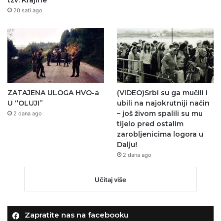
20 sati ago
ZATAJENA ULOGA HVO-a
(VIDEO)Srbi su ga mučili i
U “OLUJI”
ubili na najokrutniji način
– još živom spalili su mu
2 dana ago
tijelo pred ostalim
zarobljenicima logora u
Dalju!
2 dana ago
Učitaj više
Zapratite nas na facebooku