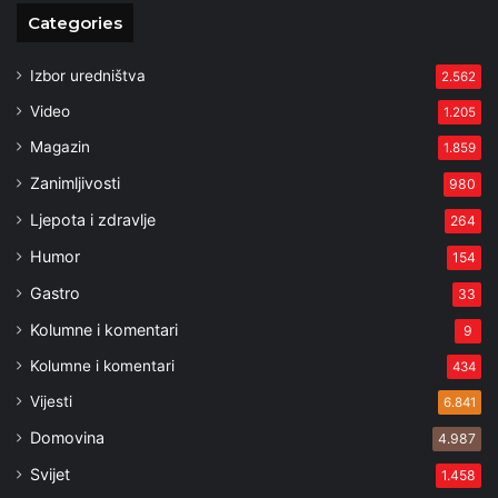
Categories
Izbor uredništva
2.562
Video
1.205
Magazin
1.859
Zanimljivosti
980
Ljepota i zdravlje
264
Humor
154
Gastro
33
Kolumne i komentari
9
Kolumne i komentari
434
Vijesti
6.841
Domovina
4.987
Svijet
1.458