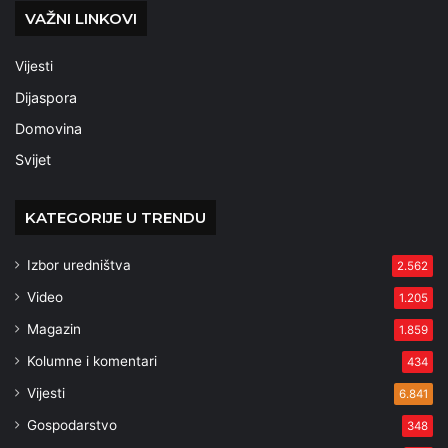
VAŽNI LINKOVI
Vijesti
Dijaspora
Domovina
Svijet
KATEGORIJE U TRENDU
Izbor uredništva
2.562
Video
1.205
Magazin
1.859
Kolumne i komentari
434
Vijesti
6.841
Gospodarstvo
348