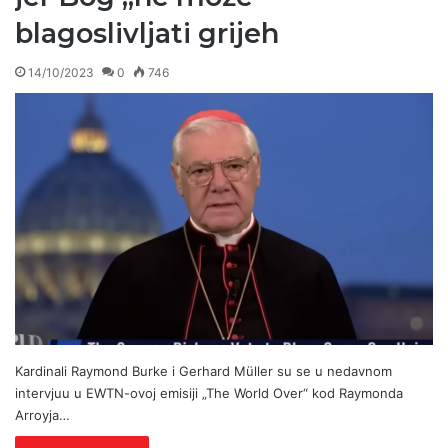
blagoslivljati grijeh
14/10/2023
0
746
Kardinali Raymond Burke i Gerhard Müller su se u nedavnom
intervjuu u EWTN-ovoj emisiji „The World Over“ kod Raymonda
Arroyja…