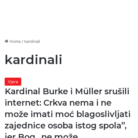
Home
/
kardinali
kardinali
Vjera
Kardinal Burke i Müller srušili
internet: Crkva nema i ne
može imati moć blagoslivljati
zajednice osoba istog spola”,
jer Bog „ne može