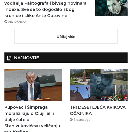
voditelja Faktografa i bivšeg novinara
Indexa. Sve se to dogodilo zbog
krunice i slike Ante Gotovine
20/12/2023
Učitaj više
NAJNOVIJE
Pupovac i Šimpraga
TRI DESETLJEĆA KRIKOVA
moraliziraju o Oluji, ali i
OČAJNIKA
dalje šute o
2 dana ago
Stanivukovićevu veličanju
tzv. Krajine