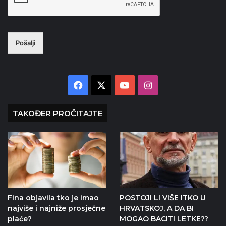
Pošalji
Facebook
X
YouTube
Instagram
TAKOĐER PROČITAJTE
Fina objavila tko je imao
POSTOJI LI VIŠE ITKO U
najviše i najniže prosječne
HRVATSKOJ, A DA BI
plaće?
MOGAO BACITI LETKE??