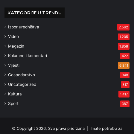
KATEGORIJE U TRENDU
Izbor uredništva
2.562
Video
1.205
Magazin
1.858
Kolumne i komentari
422
Vijesti
6.841
Gospodarstvo
348
Uncategorized
317
Kultura
1.417
Sport
387
© Copyright 2026, Sva prava pridržana |
Imate potrebu za