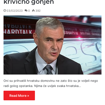
krivično gonjen
03/02/2023
0
392
Oni su prihvatili hrvatsku domovinu ne zato što su je voljeli nego
radi golog opstanka. Njima će uvijek svaka hrvatska…
Read More »