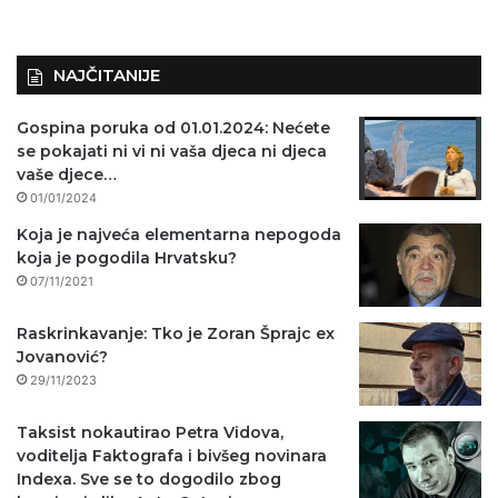
NAJČITANIJE
Gospina poruka od 01.01.2024: Nećete
se pokajati ni vi ni vaša djeca ni djeca
vaše djece…
01/01/2024
Koja je najveća elementarna nepogoda
koja je pogodila Hrvatsku?
07/11/2021
Raskrinkavanje: Tko je Zoran Šprajc ex
Jovanović?
29/11/2023
Taksist nokautirao Petra Vidova,
voditelja Faktografa i bivšeg novinara
Indexa. Sve se to dogodilo zbog