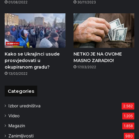
01/08/2022
30/11/2023
Kako se Ukrajinci usude
NETKO JE NA OVOME
prosvjedovati u
MASNO ZARADIO!
okupiranom gradu?
17/03/2022
13/03/2022
Categories
Izbor uredništva
2.562
Video
1.205
Magazin
1.858
Zanimljivosti
980