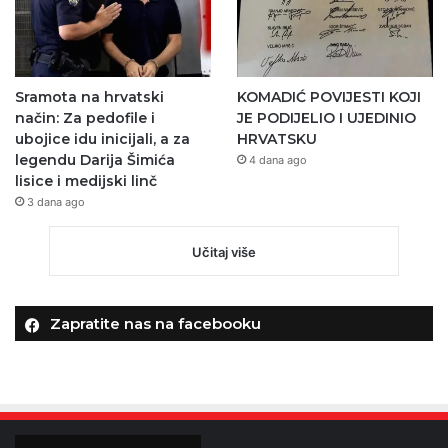
Sramota na hrvatski
KOMADIĆ POVIJESTI KOJI
način: Za pedofile i
JE PODIJELIO I UJEDINIO
ubojice idu inicijali, a za
HRVATSKU
legendu Darija Šimića
4 dana ago
lisice i medijski linč
3 dana ago
Učitaj više
Zapratite nas na facebooku