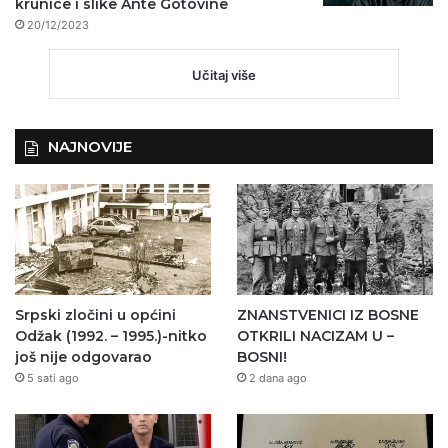
krunice i slike Ante Gotovine
20/12/2023
Učitaj više
NAJNOVIJE
Srpski zločini u općini
ZNANSTVENICI IZ BOSNE
Odžak (1992. – 1995.)-nitko
OTKRILI NACIZAM U –
još nije odgovarao
BOSNI!
5 sati ago
2 dana ago