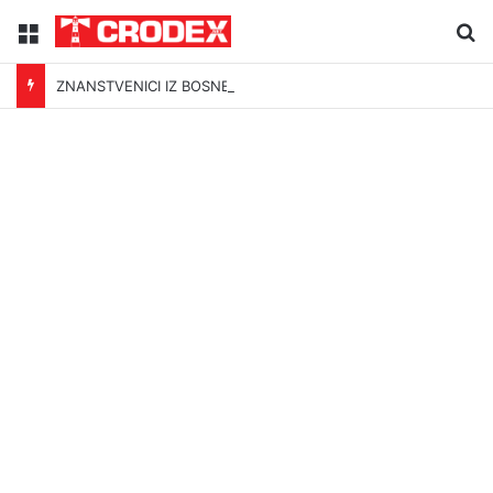
Menu
Tr
ZNANSTVENICI IZ BOSNE OTKRILI NACIZAM U – BOSNI!