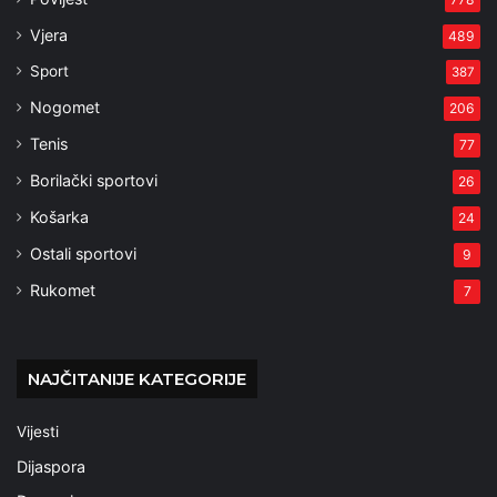
Vjera
489
Sport
387
Nogomet
206
Tenis
77
Borilački sportovi
26
Košarka
24
Ostali sportovi
9
Rukomet
7
NAJČITANIJE KATEGORIJE
Vijesti
Dijaspora