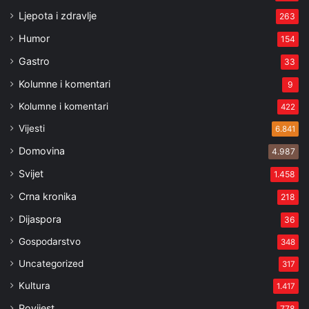
Ljepota i zdravlje
263
Humor
154
Gastro
33
Kolumne i komentari
9
Kolumne i komentari
422
Vijesti
6.841
Domovina
4.987
Svijet
1.458
Crna kronika
218
Dijaspora
36
Gospodarstvo
348
Uncategorized
317
Kultura
1.417
Povijest
778