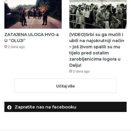
ZATAJENA ULOGA HVO-a
(VIDEO)Srbi su ga mučili i
U “OLUJI”
ubili na najokrutniji način
– još živom spalili su mu
2 dana ago
tijelo pred ostalim
zarobljenicima logora u
Dalju!
2 dana ago
Učitaj više
Zapratite nas na facebooku