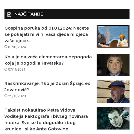
NAJČITANIJE
Gospina poruka od 01.01.2024: Nećete
se pokajati ni vi ni vaša djeca ni djeca
vaše djece…
01/01/2024
Koja je najveća elementarna nepogoda
koja je pogodila Hrvatsku?
07/11/2021
Raskrinkavanje: Tko je Zoran Šprajc ex
Jovanović?
29/11/2023
Taksist nokautirao Petra Vidova,
voditelja Faktografa i bivšeg novinara
Indexa. Sve se to dogodilo zbog
krunice i slike Ante Gotovine