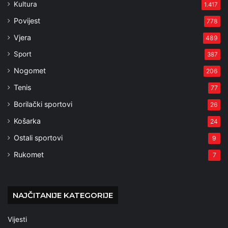
Kultura
1.417
Povijest
778
Vjera
489
Sport
387
Nogomet
206
Tenis
77
Borilački sportovi
26
Košarka
24
Ostali sportovi
9
Rukomet
7
NAJČITANIJE KATEGORIJE
Vijesti