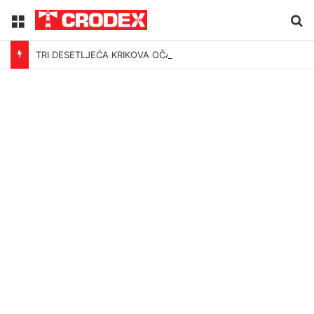
Menu
Tr
TRI DESETLJEĆA KRIKOVA OČAJNIKA