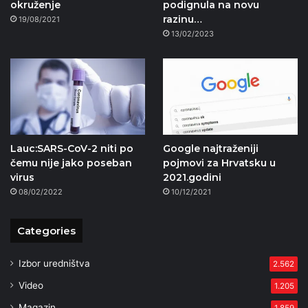
okruženje
podignula na novu
razinu…
19/08/2021
13/02/2023
Lauc:SARS-CoV-2 niti po
Google najtraženiji
čemu nije jako poseban
pojmovi za Hrvatsku u
virus
2021.godini
08/02/2022
10/12/2021
Categories
Izbor uredništva
2.562
Video
1.205
Magazin