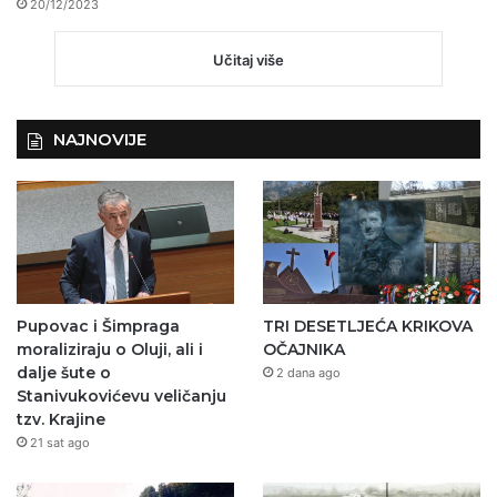
20/12/2023
Učitaj više
NAJNOVIJE
Pupovac i Šimpraga
TRI DESETLJEĆA KRIKOVA
moraliziraju o Oluji, ali i
OČAJNIKA
dalje šute o
2 dana ago
Stanivukovićevu veličanju
tzv. Krajine
21 sat ago