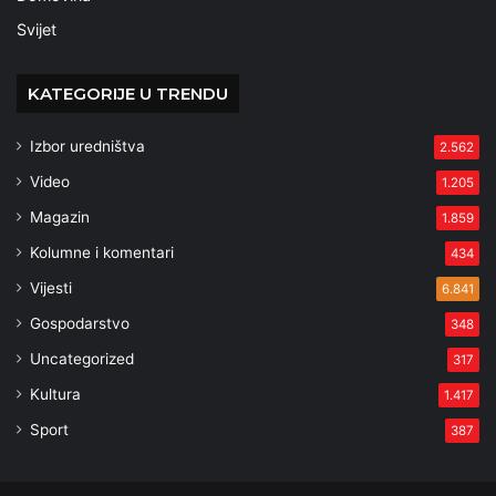
Svijet
KATEGORIJE U TRENDU
Izbor uredništva
2.562
Video
1.205
Magazin
1.859
Kolumne i komentari
434
Vijesti
6.841
Gospodarstvo
348
Uncategorized
317
Kultura
1.417
Sport
387