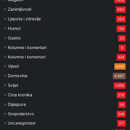
1.859
Zanimljivosti
980
Ljepota i zdravlje
264
Humor
154
Gastro
33
Kolumne i komentari
9
Kolumne i komentari
434
Vijesti
6.841
Domovina
4.987
Svijet
1.458
Crna kronika
218
Dijaspora
36
Gospodarstvo
348
Uncategorized
317