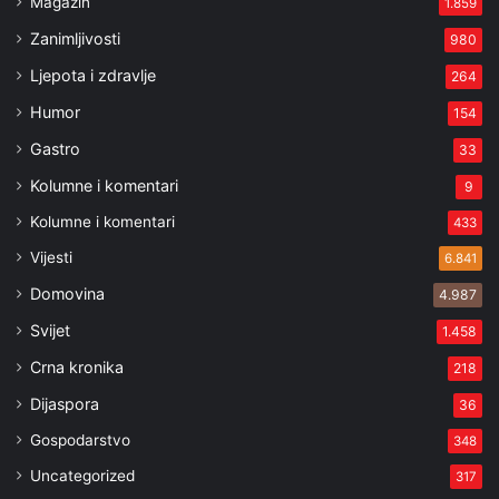
Magazin
1.859
Zanimljivosti
980
Ljepota i zdravlje
264
Humor
154
Gastro
33
Kolumne i komentari
9
Kolumne i komentari
433
Vijesti
6.841
Domovina
4.987
Svijet
1.458
Crna kronika
218
Dijaspora
36
Gospodarstvo
348
Uncategorized
317