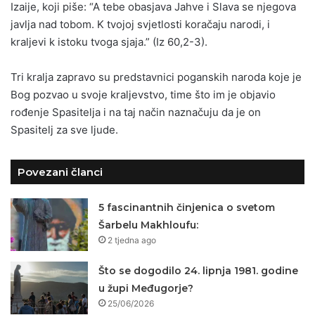
Izaije, koji piše: “A tebe obasjava Jahve i Slava se njegova
javlja nad tobom. K tvojoj svjetlosti koračaju narodi, i
kraljevi k istoku tvoga sjaja.” (Iz 60,2-3).
Tri kralja zapravo su predstavnici poganskih naroda koje je
Bog pozvao u svoje kraljevstvo, time što im je objavio
rođenje Spasitelja i na taj način naznačuju da je on
Spasitelj za sve ljude.
Povezani članci
5 fascinantnih činjenica o svetom
Šarbelu Makhloufu:
2 tjedna ago
Što se dogodilo 24. lipnja 1981. godine
u župi Međugorje?
25/06/2026