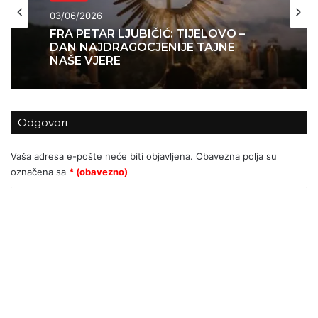
Vjera
Vjera
12/05/2026
03/06/2026
Sveti Leopold Bogdan Mandić -
svetac koji je ”čitao” ljudska srca
FRA PETAR LJUBIČIĆ: TIJELOVO –
Odgovori
DAN NAJDRAGOCJENIJE TAJNE
NAŠE VJERE
Vaša adresa e-pošte neće biti objavljena.
Obavezna polja su
označena sa
* (obavezno)
K
o
m
e
n
t