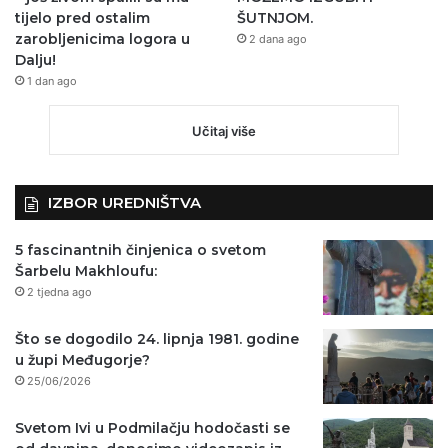
tijelo pred ostalim
ŠUTNJOM.
zarobljenicima logora u
2 dana ago
Dalju!
1 dan ago
Učitaj više
IZBOR UREDNIŠTVA
5 fascinantnih činjenica o svetom
Šarbelu Makhloufu:
2 tjedna ago
Što se dogodilo 24. lipnja 1981. godine
u župi Međugorje?
25/06/2026
Svetom Ivi u Podmilačju hodočasti se