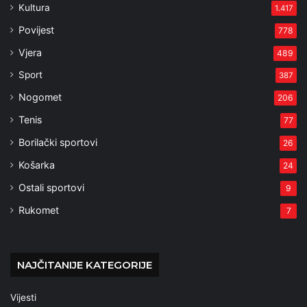
Kultura
1.417
Povijest
778
Vjera
489
Sport
387
Nogomet
206
Tenis
77
Borilački sportovi
26
Košarka
24
Ostali sportovi
9
Rukomet
7
NAJČITANIJE KATEGORIJE
Vijesti