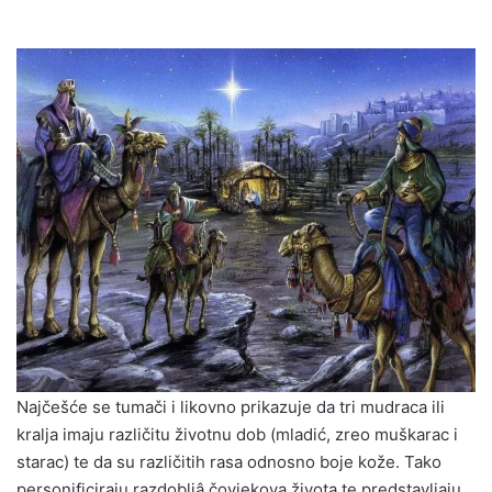
Najčešće se tumači i likovno prikazuje da tri mudraca ili
kralja imaju različitu životnu dob (mladić, zreo muškarac i
starac) te da su različitih rasa odnosno boje kože. Tako
personificiraju razdobljâ čovjekova života te predstavljaju