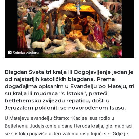
Snimka zaslona
Blagdan Sveta tri kralja ili Bogojavljenje jedan je
od najstarijih katoličkih blagdana. Prema
događajima opisanim u Evanđelju po Mateju, tri
su kralja ili mudraca “s Istoka”, prateći
betlehemsku zvijezdu repaticu, došli u
Jeruzalem pokloniti se novorođenom Isusu.
U Matejevu evanđelju čitamo: “Kad se Isus rodio u
Betlehemu Judejskome u dane Heroda kralja, gle, mudraci
se s istoka pojaviše u Jeruzalemu raspitujući se: ‘Gdje je