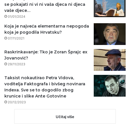
se pokajati ni vi ni vaša djeca ni djeca
vaše djece…
01/01/2024
Koja je najveća elementarna nepogoda
koja je pogodila Hrvatsku?
07/11/2021
Raskrinkavanje: Tko je Zoran Šprajc ex
Jovanović?
29/11/2023
Taksist nokautirao Petra Vidova,
voditelja Faktografa i bivšeg novinara
Indexa. Sve se to dogodilo zbog
krunice i slike Ante Gotovine
20/12/2023
Učitaj više