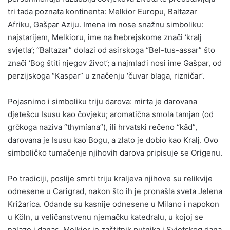
tri tada poznata kontinenta: Melkior Europu, Baltazar
Afriku, Gašpar Aziju. Imena im nose snažnu simboliku:
najstarijem, Melkioru, ime na hebrejskome znači ‘kralj
svjetla’; “Baltazar” dolazi od asirskoga “Bel-tus-assar” što
znači ‘Bog štiti njegov život’; a najmlađi nosi ime Gašpar, od
perzijskoga “Kaspar” u značenju ‘čuvar blaga, rizničar’.
Pojasnimo i simboliku triju darova: mirta je darovana
djetešcu Isusu kao čovjeku; aromatična smola tamjan (od
grčkoga naziva “thymíana”), ili hrvatski rečeno “kâd”,
darovana je Isusu kao Bogu, a zlato je dobio kao Kralj. Ovo
simboličko tumačenje njihovih darova pripisuje se Origenu.
Po tradiciji, poslije smrti triju kraljeva njihove su relikvije
odnesene u Carigrad, nakon što ih je pronašla sveta Jelena
Križarica. Odande su kasnije odnesene u Milano i napokon
u Köln, u veličanstvenu njemačku katedralu, u kojoj se
nalaze i danas. Melkior je zaštitnik putnika i Svjetskog dana