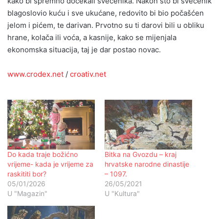
kako bi spremno dočekali svećenika. Nakon što bi svećenik
blagoslovio kuću i sve ukućane, redovito bi bio počašćen
jelom i pićem, te darivan. Prvotno su ti darovi bili u obliku
hrane, kolača ili voća, a kasnije, kako se mijenjala
ekonomska situacija, taj je dar postao novac.
www.crodex.net
/
croativ.net
Do kada traje božićno
Bitka na Gvozdu – kraj
vrijeme- kada je vrijeme za
hrvatske narodne dinastije
raskititi bor?
– 1097.
05/01/2026
26/05/2021
U "Magazin"
U "Kultura"