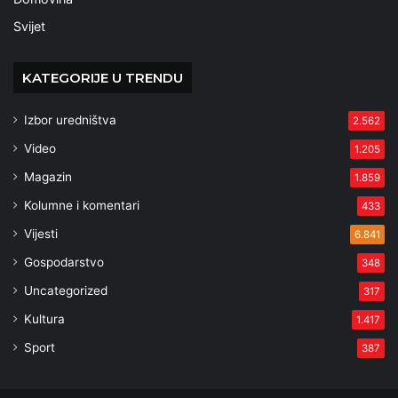
Svijet
KATEGORIJE U TRENDU
Izbor uredništva
2.562
Video
1.205
Magazin
1.859
Kolumne i komentari
433
Vijesti
6.841
Gospodarstvo
348
Uncategorized
317
Kultura
1.417
Sport
387