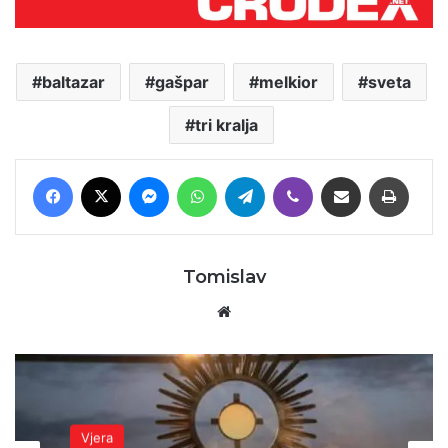
baltazar
gašpar
melkior
sveta
tri kralja
Facebook
X
Messenger
WhatsApp
Telegram
Viber
Podijeli putem E-maila
Printaj
Tomislav
Website