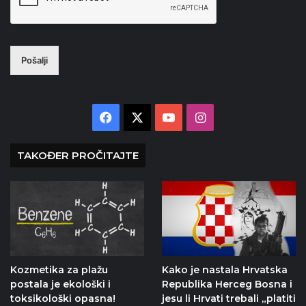
Pošalji
Facebook
X
YouTube
Instagram
TAKOĐER PROČITAJTE
Kozmetika za plažu
Kako je nastala Hrvatska
postala je ekološki i
Republika Herceg Bosna i
toksikološki opasna!
jesu li Hrvati trebali „platiti