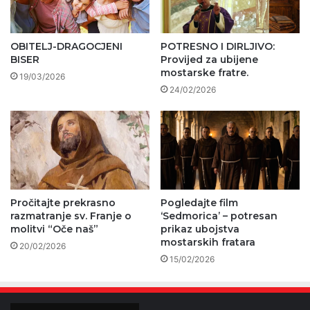
OBITELJ-DRAGOCJENI
POTRESNO I DIRLJIVO:
BISER
Provijed za ubijene
mostarske fratre.
19/03/2026
24/02/2026
Pročitajte prekrasno
Pogledajte film
razmatranje sv. Franje o
‘Sedmorica’ – potresan
molitvi “Oče naš”
prikaz ubojstva
mostarskih fratara
20/02/2026
15/02/2026