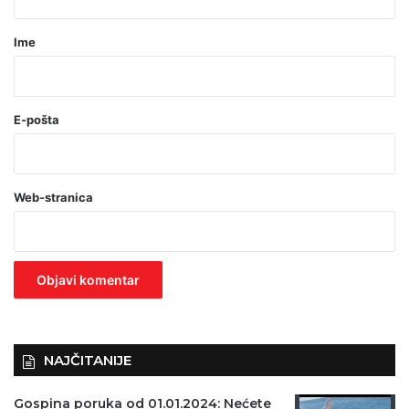
a
r
Ime
*
(
o
E-pošta
b
a
Web-stranica
v
e
z
n
o
)
NAJČITANIJE
Gospina poruka od 01.01.2024: Nećete