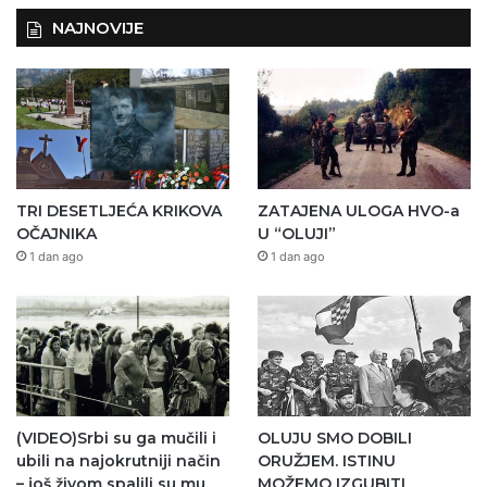
NAJNOVIJE
TRI DESETLJEĆA KRIKOVA
ZATAJENA ULOGA HVO-a
OČAJNIKA
U “OLUJI”
1 dan ago
1 dan ago
(VIDEO)Srbi su ga mučili i
OLUJU SMO DOBILI
ubili na najokrutniji način
ORUŽJEM. ISTINU
– još živom spalili su mu
MOŽEMO IZGUBITI