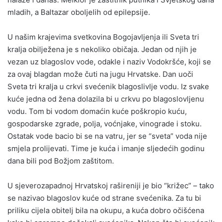
mladih, a Baltazar oboljelih od epilepsije.
U našim krajevima svetkovina Bogojavljenja ili Sveta tri
kralja obilježena je s nekoliko običaja. Jedan od njih je
vezan uz blagoslov vode, odakle i naziv Vodokršće, koji se
za ovaj blagdan može čuti na jugu Hrvatske. Dan uoči
Sveta tri kralja u crkvi svećenik blagoslivlje vodu. Iz svake
kuće jedna od žena dolazila bi u crkvu po blagoslovljenu
vodu. Tom bi vodom domaćin kuće poškropio kuću,
gospodarske zgrade, polja, voćnjake, vinograde i stoku.
Ostatak vode bacio bi se na vatru, jer se “sveta” voda nije
smjela prolijevati. Time je kuća i imanje sljedećih godinu
dana bili pod Božjom zaštitom.
U sjeverozapadnoj Hrvatskoj rašireniji je bio “križec” – tako
se nazivao blagoslov kuće od strane svećenika. Za tu bi
priliku cijela obitelj bila na okupu, a kuća dobro očišćena