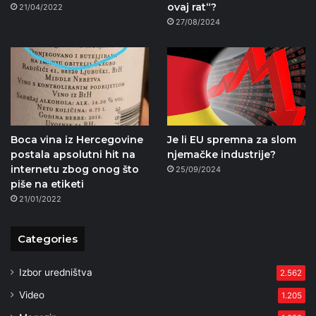
ovaj rat“?
21/04/2022
27/08/2024
Boca vina iz Hercegovine
Je li EU spremna za slom
postala apsolutni hit na
njemačke industrije?
internetu zbog onog što
25/09/2024
piše na etiketi
21/01/2022
Categories
Izbor uredništva
2.562
Video
1.205