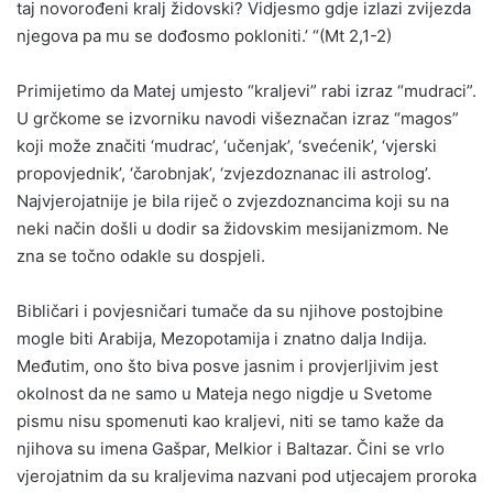
taj novorođeni kralj židovski? Vidjesmo gdje izlazi zvijezda
njegova pa mu se dođosmo pokloniti.’ “(Mt 2,1-2)
Primijetimo da Matej umjesto “kraljevi” rabi izraz “mudraci”.
U grčkome se izvorniku navodi višeznačan izraz “magos”
koji može značiti ‘mudrac’, ‘učenjak’, ‘svećenik’, ‘vjerski
propovjednik’, ‘čarobnjak’, ‘zvjezdoznanac ili astrolog’.
Najvjerojatnije je bila riječ o zvjezdoznancima koji su na
neki način došli u dodir sa židovskim mesijanizmom. Ne
zna se točno odakle su dospjeli.
Bibličari i povjesničari tumače da su njihove postojbine
mogle biti Arabija, Mezopotamija i znatno dalja Indija.
Međutim, ono što biva posve jasnim i provjerljivim jest
okolnost da ne samo u Mateja nego nigdje u Svetome
pismu nisu spomenuti kao kraljevi, niti se tamo kaže da
njihova su imena Gašpar, Melkior i Baltazar. Čini se vrlo
vjerojatnim da su kraljevima nazvani pod utjecajem proroka