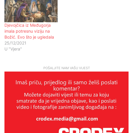
Djevojčica iz Međugorja
imala potresnu viziju na
Božić. Evo što je ugledala
25/12/2021
U "Vjera"
POŠALJITE NAM VAŠU VIJEST