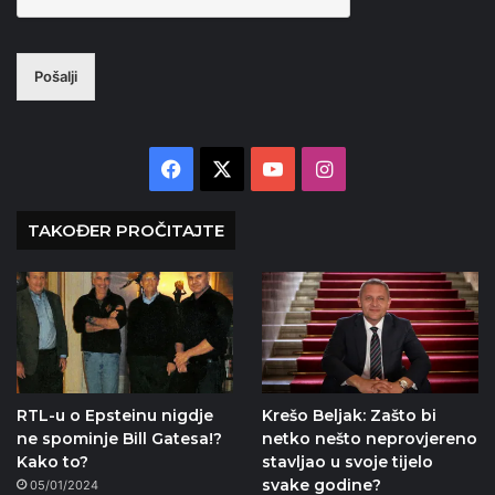
Pošalji
Facebook
X
YouTube
Instagram
TAKOĐER PROČITAJTE
RTL-u o Epsteinu nigdje
Krešo Beljak: Zašto bi
ne spominje Bill Gatesa!?
netko nešto neprovjereno
Kako to?
stavljao u svoje tijelo
svake godine?
05/01/2024