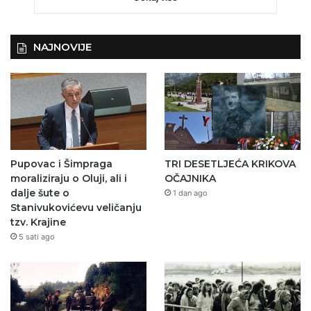
NAJNOVIJE
Pupovac i Šimpraga
TRI DESETLJEĆA KRIKOVA
moraliziraju o Oluji, ali i
OČAJNIKA
dalje šute o
1 dan ago
Stanivukovićevu veličanju
tzv. Krajine
5 sati ago