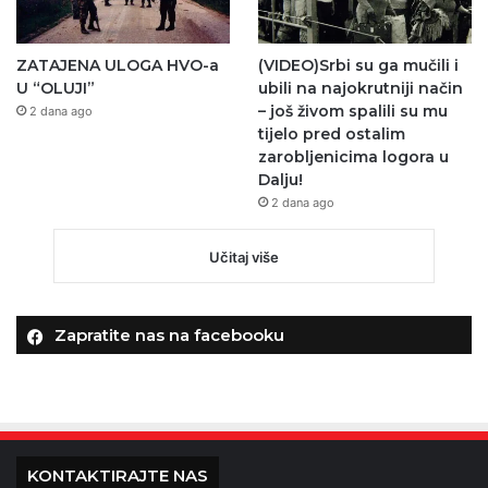
ZATAJENA ULOGA HVO-a
(VIDEO)Srbi su ga mučili i
U “OLUJI”
ubili na najokrutniji način
– još živom spalili su mu
2 dana ago
tijelo pred ostalim
zarobljenicima logora u
Dalju!
2 dana ago
Učitaj više
Zapratite nas na facebooku
KONTAKTIRAJTE NAS