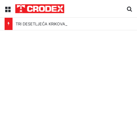
Menu
Tr
TRI DESETLJEĆA KRIKOVA OČAJNIKA