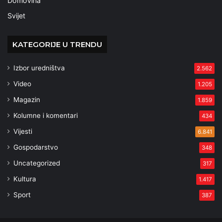
Domovina
Svijet
KATEGORIJE U TRENDU
Izbor uredništva
2.562
Video
1.205
Magazin
1.859
Kolumne i komentari
434
Vijesti
6.841
Gospodarstvo
348
Uncategorized
317
Kultura
1.417
Sport
387