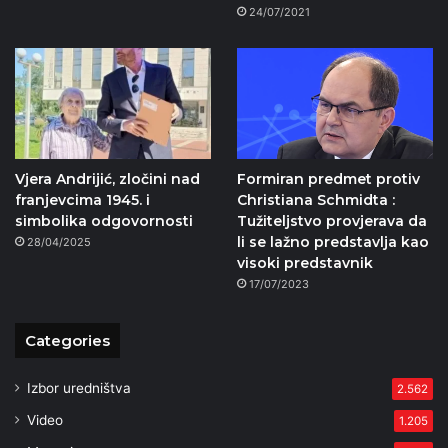
24/07/2021
Vjera Andrijić, zločini nad
Formiran predmet protiv
franjevcima 1945. i
Christiana Schmidta :
simbolika odgovornosti
Tužiteljstvo provjerava da
li se lažno predstavlja kao
28/04/2025
visoki predstavnik
17/07/2023
Categories
Izbor uredništva
2.562
Video
1.205