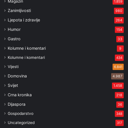
Magazin
1.859
Zanimljivosti
980
Ljepota i zdravlje
264
Humor
154
Gastro
33
Kolumne i komentari
9
Kolumne i komentari
434
Vijesti
6.841
Domovina
4.987
Svijet
1.458
Crna kronika
218
Dijaspora
36
Gospodarstvo
348
Uncategorized
317