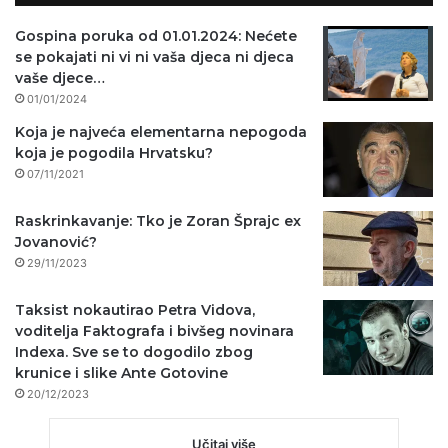
Gospina poruka od 01.01.2024: Nećete
se pokajati ni vi ni vaša djeca ni djeca
vaše djece…
01/01/2024
Koja je najveća elementarna nepogoda
koja je pogodila Hrvatsku?
07/11/2021
Raskrinkavanje: Tko je Zoran Šprajc ex
Jovanović?
29/11/2023
Taksist nokautirao Petra Vidova,
voditelja Faktografa i bivšeg novinara
Indexa. Sve se to dogodilo zbog
krunice i slike Ante Gotovine
20/12/2023
Učitaj više