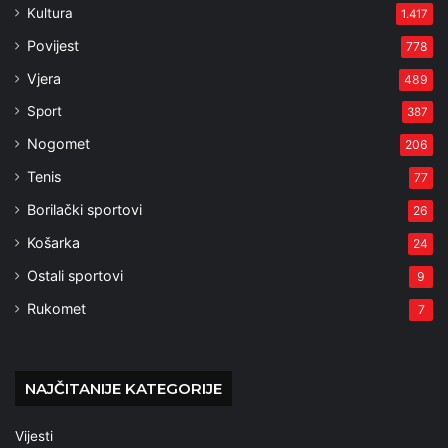
Kultura
1.417
Povijest
778
Vjera
489
Sport
387
Nogomet
206
Tenis
77
Borilački sportovi
26
Košarka
24
Ostali sportovi
9
Rukomet
7
NAJČITANIJE KATEGORIJE
Vijesti