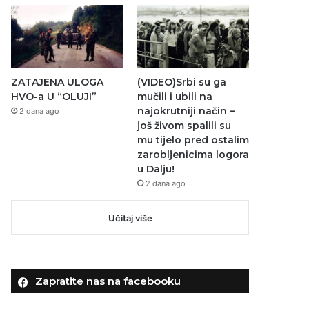
ZATAJENA ULOGA
(VIDEO)Srbi su ga
HVO-a U “OLUJI”
mučili i ubili na
najokrutniji način –
2 dana ago
još živom spalili su
mu tijelo pred ostalim
zarobljenicima logora
u Dalju!
2 dana ago
Učitaj više
Zapratite nas na facebooku