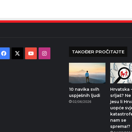
TAKOĐER PROČITAJTE
Facebook
X
YouTube
Instagram
10 navika svih
Hrvatska 
uspješnih ljudi
srljaš? N
jesu li Hrv
02/06/2026
uopće svj
katastrof
nam se
sprema!?