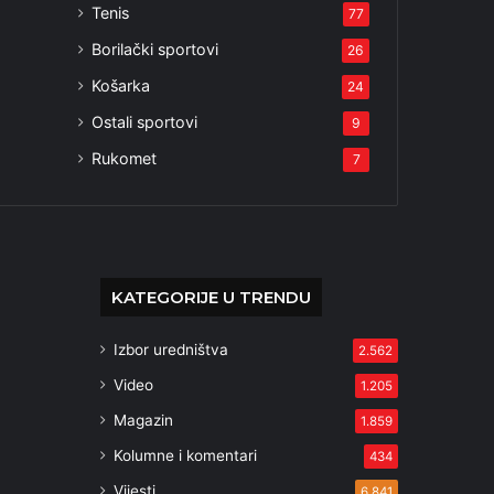
Tenis
77
Borilački sportovi
26
Košarka
24
Ostali sportovi
9
Rukomet
7
KATEGORIJE U TRENDU
Izbor uredništva
2.562
Video
1.205
Magazin
1.859
Kolumne i komentari
434
Vijesti
6.841