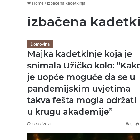
Home
/
izbačena kadetkinja
izbačena kadetk
Domovina
Majka kadetkinje koja je
snimala Užičko kolo: “Kak
je uopće moguće da se u
pandemijskim uvjetima
takva fešta mogla održati
u krugu akademije”
27/07/2021
0