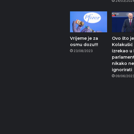
24/03/202
Vrijeme je za
Ovo što j
osmu dozu!!!
Kolakušić
izrekao u
23/08/2023
parlamen
nikako ne
ignorirati
09/06/202