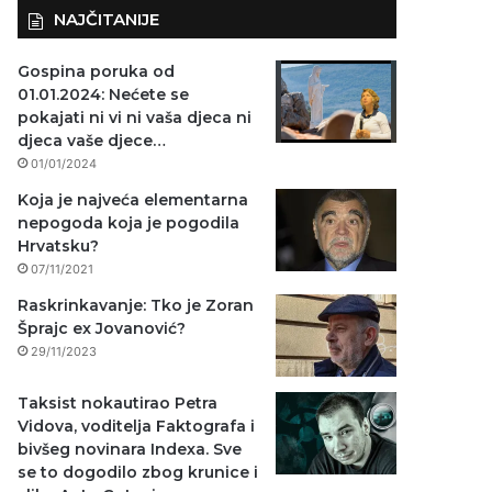
NAJČITANIJE
Gospina poruka od
01.01.2024: Nećete se
pokajati ni vi ni vaša djeca ni
djeca vaše djece…
01/01/2024
Koja je najveća elementarna
nepogoda koja je pogodila
Hrvatsku?
07/11/2021
Raskrinkavanje: Tko je Zoran
Šprajc ex Jovanović?
29/11/2023
Taksist nokautirao Petra
Vidova, voditelja Faktografa i
bivšeg novinara Indexa. Sve
se to dogodilo zbog krunice i