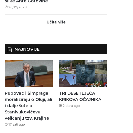
slike Ante Gotovine
20/12/2023
Učitaj više
NAJNOVIJE
Pupovac i Šimpraga
TRI DESETLJEĆA
moraliziraju o Oluji, ali
KRIKOVA OČAJNIKA
i dalje šute o
2 dana ago
Stanivukovićevu
veličanju tzv. Krajine
17 sati ago