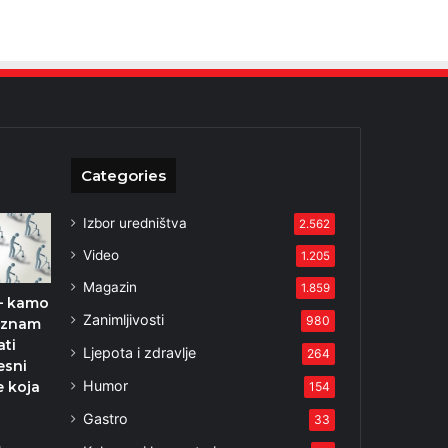
Categories
Izbor uredništva
2.562
Video
1.205
Magazin
1.859
– kamo
Zanimljivosti
980
e znam
ati
Ljepota i zdravlje
264
esni
Humor
e koja
154
Gastro
33