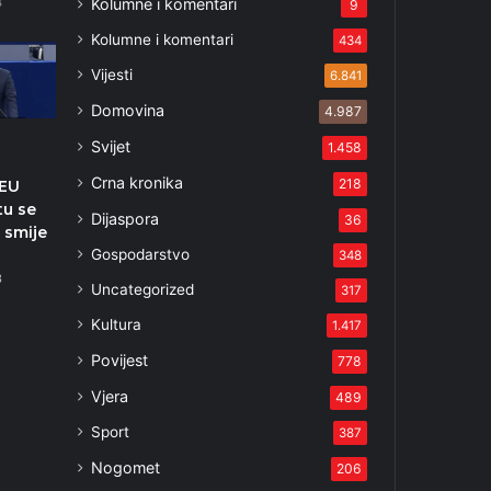
Kolumne i komentari
4
9
Kolumne i komentari
434
Vijesti
6.841
Domovina
4.987
e
Svijet
1.458
Crna kronika
218
 EU
tu se
Dijaspora
36
 smije
Gospodarstvo
348
3
Uncategorized
317
Kultura
1.417
Povijest
778
Vjera
489
Sport
387
Nogomet
206