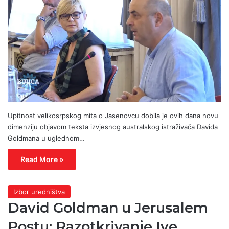
Upitnost velikosrpskog mita o Jasenovcu dobila je ovih dana novu
dimenziju objavom teksta izvjesnog australskog istraživača Davida
Goldmana u uglednom…
Read More »
Izbor uredništva
David Goldman u Jerusalem
Postu: Razotkrivanje Ive