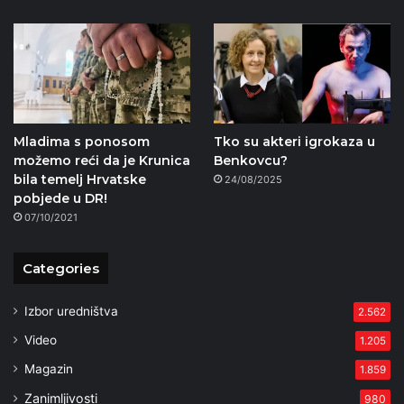
Mladima s ponosom
Tko su akteri igrokaza u
možemo reći da je Krunica
Benkovcu?
bila temelj Hrvatske
24/08/2025
pobjede u DR!
07/10/2021
Categories
Izbor uredništva
2.562
Video
1.205
Magazin
1.859
Zanimljivosti
980