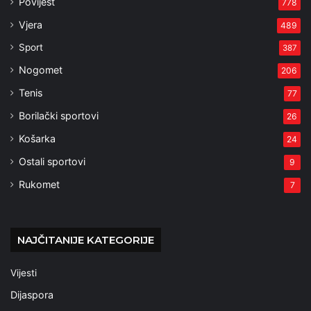
Povijest
778
Vjera
489
Sport
387
Nogomet
206
Tenis
77
Borilački sportovi
26
Košarka
24
Ostali sportovi
9
Rukomet
7
NAJČITANIJE KATEGORIJE
Vijesti
Dijaspora