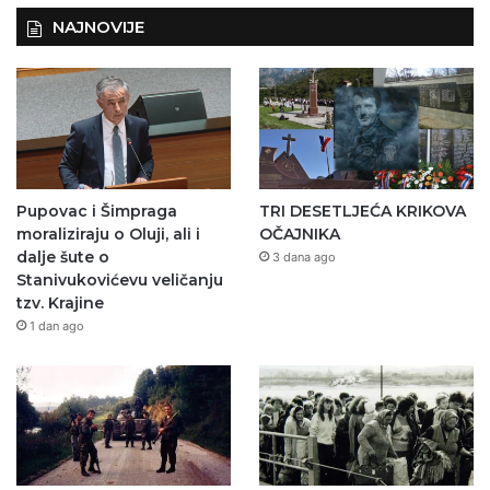
NAJNOVIJE
Pupovac i Šimpraga
TRI DESETLJEĆA KRIKOVA
moraliziraju o Oluji, ali i
OČAJNIKA
dalje šute o
3 dana ago
Stanivukovićevu veličanju
tzv. Krajine
1 dan ago