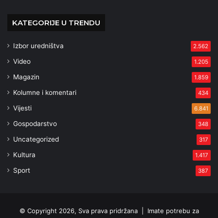
KATEGORIJE U TRENDU
Izbor uredništva
2.562
Video
1.205
Magazin
1.859
Kolumne i komentari
434
Vijesti
6.841
Gospodarstvo
348
Uncategorized
317
Kultura
1.417
Sport
387
© Copyright 2026, Sva prava pridržana |
Imate potrebu za