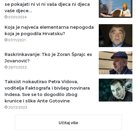
se pokajati ni vi ni vaša djeca ni djeca
vaše djece…
01/01/2024
Koja je najveća elementarna nepogoda
koja je pogodila Hrvatsku?
07/11/2021
Raskrinkavanje: Tko je Zoran Šprajc ex
Jovanović?
29/11/2023
Taksist nokautirao Petra Vidova,
voditelja Faktografa i bivšeg novinara
Indexa. Sve se to dogodilo zbog
krunice i slike Ante Gotovine
20/12/2023
Učitaj više