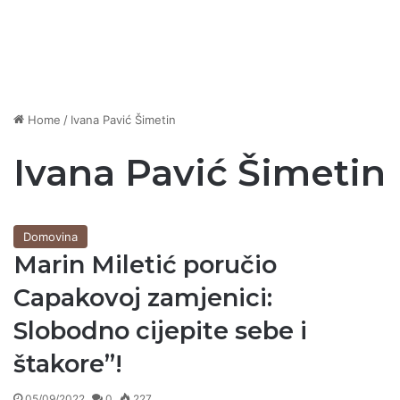
Home
/
Ivana Pavić Šimetin
Ivana Pavić Šimetin
Domovina
Marin Miletić poručio
Capakovoj zamjenici:
Slobodno cijepite sebe i
štakore”!
05/09/2022
0
227