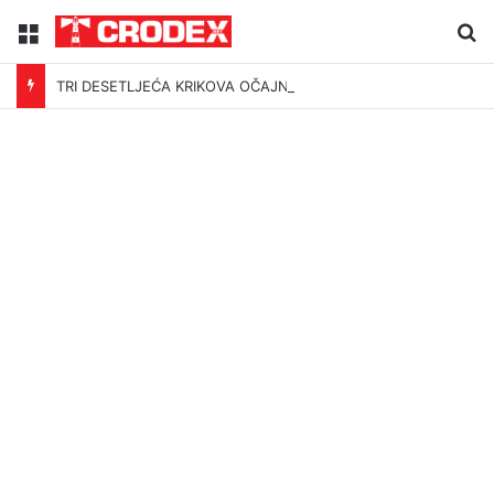
Menu
Tr
TRI DESETLJEĆA KRIKOVA OČAJNIKA