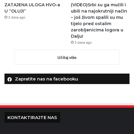
ZATAJENA ULOGA HVO-a
(VIDEO)Srbi su ga mučili i
U “OLUJI”
ubili na najokrutniji način
– još živom spalili su mu
3 dana ago
tijelo pred ostalim
zarobljenicima logora u
Dalju!
3 dana ago
Učitaj više
Zapratite nas na facebooku
KONTAKTIRAJTE NAS