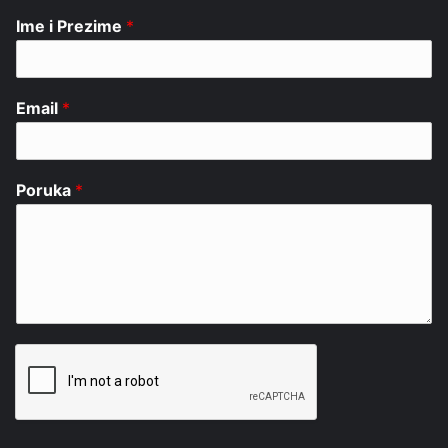
Ime i Prezime
*
Email
*
Poruka
*