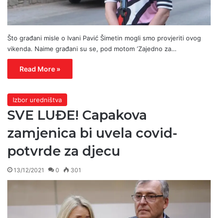
Što građani misle o Ivani Pavić Šimetin mogli smo provjeriti ovog
vikenda. Naime građani su se, pod motom ‘Zajedno za…
Read More »
Izbor uredništva
SVE LUĐE! Capakova
zamjenica bi uvela covid-
potvrde za djecu
13/12/2021
0
301