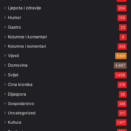
Ljepota i zdravlje
264
Humor
154
Gastro
33
Kolumne i komentari
9
Kolumne i komentari
434
Vijesti
6.841
Domovina
4.987
Svijet
1.458
Crna kronika
218
Dijaspora
36
Gospodarstvo
348
Uncategorized
317
Kultura
1.417