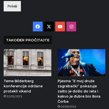
Pošalji
Facebook
X
YouTube
Instagram
TAKOĐER PROČITAJTE
Teme Bilderberg
Pjesma ”E moj druže
konferencije održane
zagrebački” pokazuje
protekli vikend
zašto je došlo do rata i
kakvo je đubre bio Bora
22/05/2023
Čorba
04/09/2024