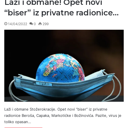
Laži i obmane! Opet novi
“biser” iz privatne radionice…
14/04/2022
0
299
Laži i obmane Stožerokracije. Opet novi “biser” iz privatne
radionice Beroša, Capaka, Markotićke i Božinovića. Pazite, virus je
toliko opasan…