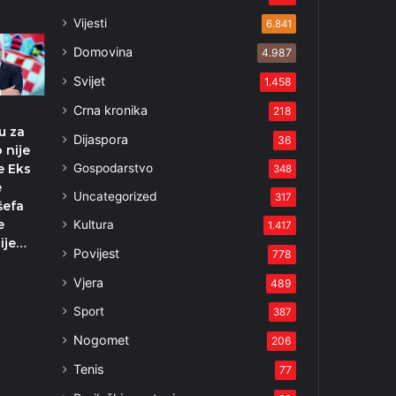
Vijesti
6.841
Domovina
4.987
Svijet
1.458
Crna kronika
218
u za
Dijaspora
36
 nije
Gospodarstvo
e Eks
348
e
Uncategorized
317
šefa
e
Kultura
1.417
ije…
Povijest
778
Vjera
489
Sport
387
Nogomet
206
Tenis
77