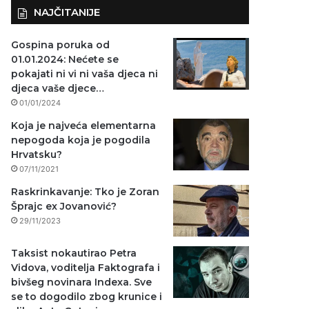
NAJČITANIJE
Gospina poruka od
01.01.2024: Nećete se
pokajati ni vi ni vaša djeca ni
djeca vaše djece…
01/01/2024
Koja je najveća elementarna
nepogoda koja je pogodila
Hrvatsku?
07/11/2021
Raskrinkavanje: Tko je Zoran
Šprajc ex Jovanović?
29/11/2023
Taksist nokautirao Petra
Vidova, voditelja Faktografa i
bivšeg novinara Indexa. Sve
se to dogodilo zbog krunice i