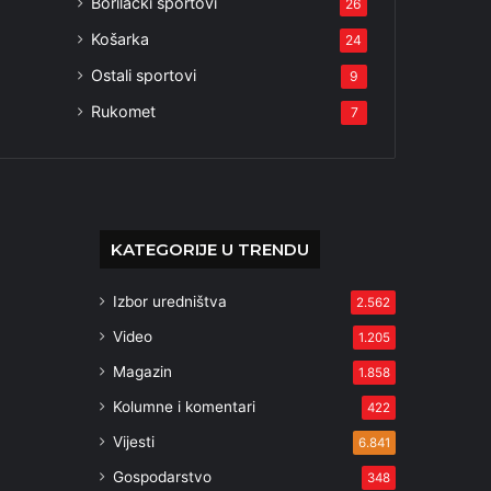
Borilački sportovi
26
Košarka
24
Ostali sportovi
9
Rukomet
7
KATEGORIJE U TRENDU
Izbor uredništva
2.562
Video
1.205
Magazin
1.858
Kolumne i komentari
422
Vijesti
6.841
Gospodarstvo
348