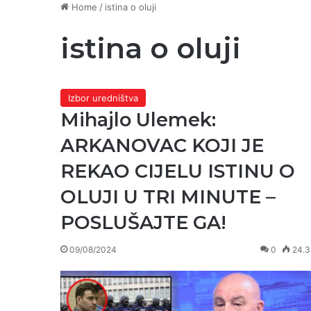
Home
/
istina o oluji
istina o oluji
Izbor uredništva
Mihajlo Ulemek:
ARKANOVAC KOJI JE
REKAO CIJELU ISTINU O
OLUJI U TRI MINUTE –
POSLUŠAJTE GA!
09/08/2024
0
24.3