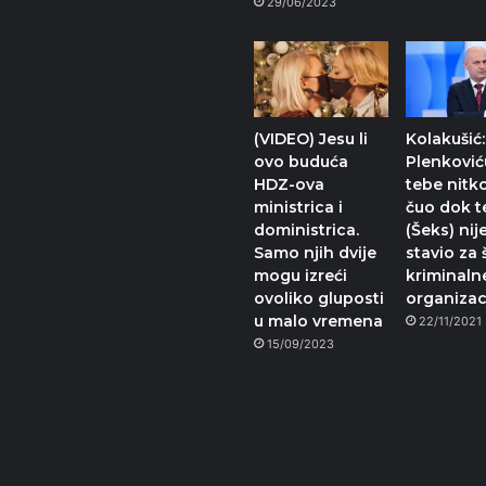
29/06/2023
(VIDEO) Jesu li
Kolakušić:
ovo buduća
Plenković
HDZ-ova
tebe nitko
ministrica i
čuo dok t
doministrica.
(Šeks) nij
Samo njih dvije
stavio za 
mogu izreći
kriminaln
ovoliko gluposti
organizac
u malo vremena
22/11/2021
15/09/2023