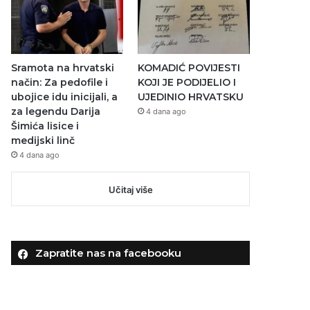
Sramota na hrvatski
KOMADIĆ POVIJESTI
način: Za pedofile i
KOJI JE PODIJELIO I
ubojice idu inicijali, a
UJEDINIO HRVATSKU
za legendu Darija
4 dana ago
Šimića lisice i
medijski linč
4 dana ago
Učitaj više
Zapratite nas na facebooku