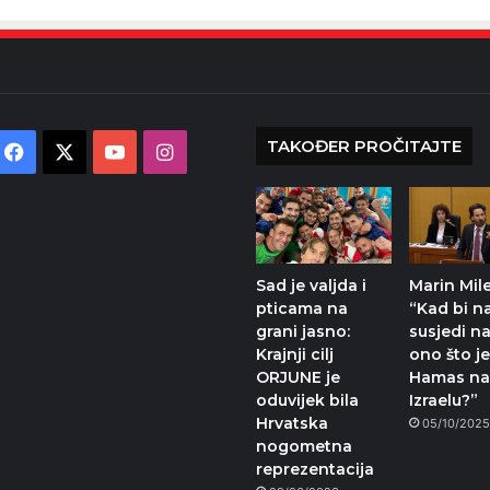
TAKOĐER PROČITAJTE
Facebook
X
YouTube
Instagram
Sad je valjda i
Marin Mile
pticama na
“Kad bi 
grani jasno:
susjedi na
Krajnji cilj
ono što j
ORJUNE je
Hamas na
oduvijek bila
Izraelu?”
Hrvatska
05/10/202
nogometna
reprezentacija