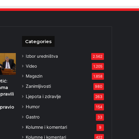
Categories
Izbor uredništva
2.562
Video
1.205
Magazin
1.858
tić:
Zanimljivosti
980
nama
pravili
Ljepota i zdravlje
263
e
Humor
pravio
154
Gastro
33
5
Kolumne i komentari
9
Kolumne i komentari
422