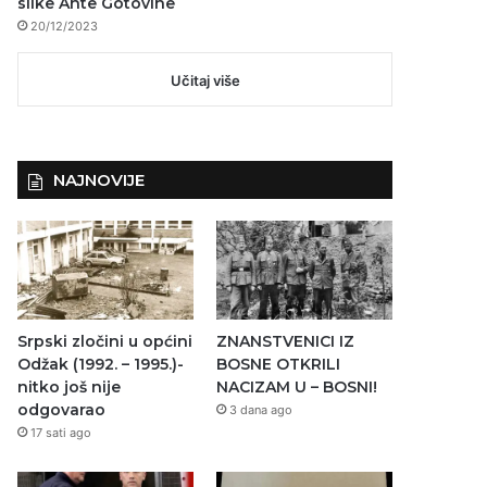
slike Ante Gotovine
20/12/2023
Učitaj više
NAJNOVIJE
Srpski zločini u općini
ZNANSTVENICI IZ
Odžak (1992. – 1995.)-
BOSNE OTKRILI
nitko još nije
NACIZAM U – BOSNI!
odgovarao
3 dana ago
17 sati ago