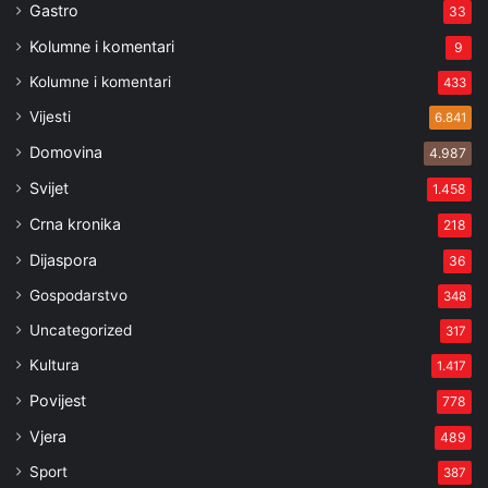
Gastro
33
Kolumne i komentari
9
Kolumne i komentari
433
Vijesti
6.841
Domovina
4.987
Svijet
1.458
Crna kronika
218
Dijaspora
36
Gospodarstvo
348
Uncategorized
317
Kultura
1.417
Povijest
778
Vjera
489
Sport
387