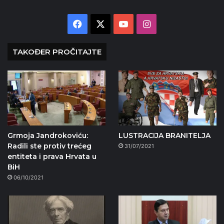
Facebook
X
YouTube
Instagram
TAKOĐER PROČITAJTE
Grmoja Jandrokoviću:
LUSTRACIJA BRANITELJA
Radili ste protiv trećeg
31/07/2021
entiteta i prava Hrvata u
BiH
06/10/2021