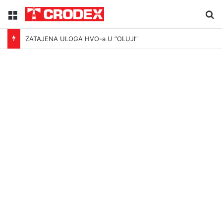
Menu
Tr
ZATAJENA ULOGA HVO-a U “OLUJI”