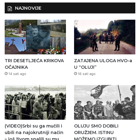
NAJNOVIJE
TRI DESETLJEĆA KRIKOVA
ZATAJENA ULOGA HVO-a
OČAJNIKA
U “OLUJI”
14 sati ago
16 sati ago
(VIDEO)Srbi su ga mučili i
OLUJU SMO DOBILI
ubili na najokrutniji način
ORUŽJEM. ISTINU
– još živom spalili su mu
MOŽEMO IZGUBITI