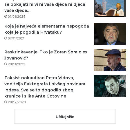
se pokajati ni vi ni vaša djeca ni djeca
vaše djece…
01/01/2024
Koja je najveća elementarna nepogoda
koja je pogodila Hrvatsku?
07/11/2021
Raskrinkavanje: Tko je Zoran Šprajc ex
Jovanović?
29/11/2023
Taksist nokautirao Petra Vidova,
voditelja Faktografa i bivšeg novinara
Indexa. Sve se to dogodilo zbog
krunice i slike Ante Gotovine
20/12/2023
Učitaj više