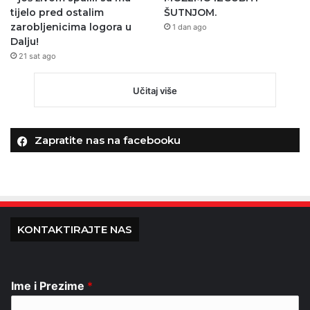
tijelo pred ostalim
ŠUTNJOM.
zarobljenicima logora u
1 dan ago
Dalju!
21 sat ago
Učitaj više
Zapratite nas na facebooku
KONTAKTIRAJTE NAS
Ime i Prezime
*