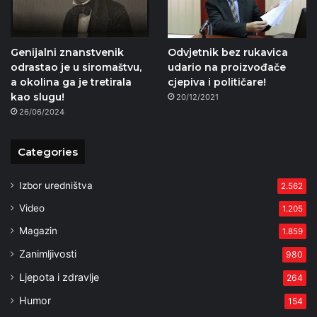
Genijalni znanstvenik
Odvjetnik bez rukavica
odrastao je u siromaštvu,
udario na proizvođače
a okolina ga je tretirala
cjepiva i političare!
kao slugu!
20/12/2021
26/06/2024
Categories
Izbor uredništva
2.562
Video
1.205
Magazin
1.859
Zanimljivosti
980
Ljepota i zdravlje
264
Humor
154