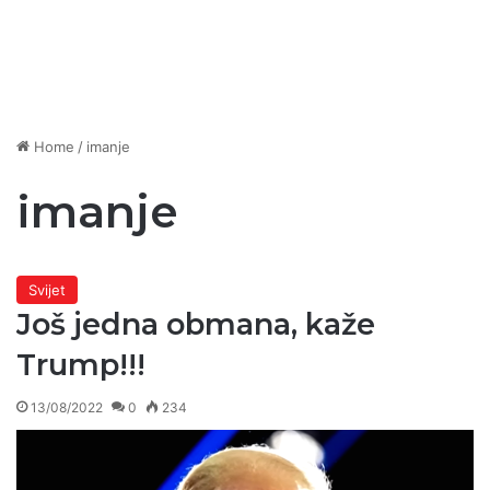
Home
/
imanje
imanje
Svijet
Još jedna obmana, kaže
Trump!!!
13/08/2022
0
234