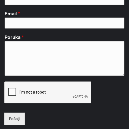
Email
*
Poruka
*
Pošalji