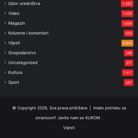
Izbor uredništva
2.562
Video
1.205
Magazin
1.859
Kolumne i komentari
433
Vijesti
6.841
Gospodarstvo
348
Uncategorized
317
Kultura
1.417
Sport
387
© Copyright 2026, Sva prava pridržana |
Imate potrebu za
stranicom? Javite nam se KLIKOM .
Vijesti