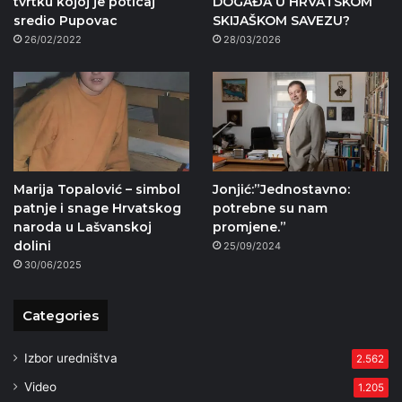
tvrtku kojoj je poticaj
DOGAĐA U HRVATSKOM
sredio Pupovac
SKIJAŠKOM SAVEZU?
26/02/2022
28/03/2026
Marija Topalović – simbol
Jonjić:”Jednostavno:
patnje i snage Hrvatskog
potrebne su nam
naroda u Lašvanskoj
promjene.”
dolini
25/09/2024
30/06/2025
Categories
Izbor uredništva
2.562
Video
1.205