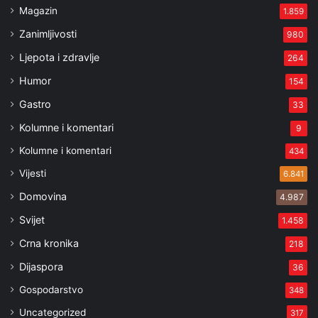
Magazin
1.859
Zanimljivosti
980
Ljepota i zdravlje
264
Humor
154
Gastro
33
Kolumne i komentari
9
Kolumne i komentari
434
Vijesti
6.841
Domovina
4.987
Svijet
1.458
Crna kronika
218
Dijaspora
36
Gospodarstvo
348
Uncategorized
317