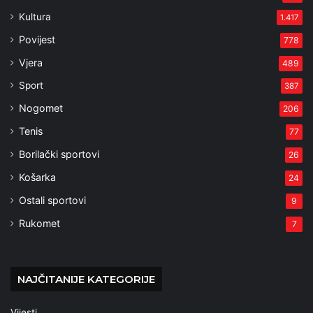
Kultura
1.417
Povijest
778
Vjera
489
Sport
387
Nogomet
206
Tenis
77
Borilački sportovi
26
Košarka
24
Ostali sportovi
9
Rukomet
7
NAJČITANIJE KATEGORIJE
Vijesti