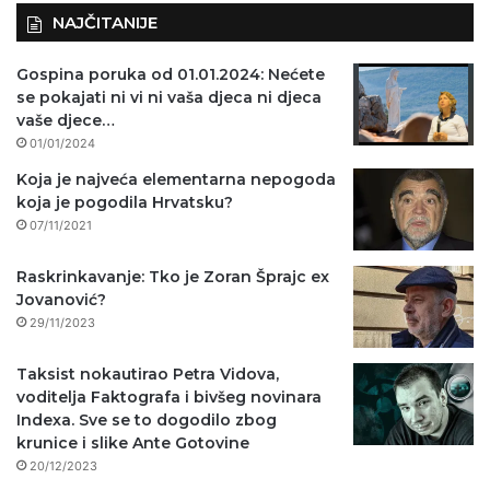
NAJČITANIJE
Gospina poruka od 01.01.2024: Nećete
se pokajati ni vi ni vaša djeca ni djeca
vaše djece…
01/01/2024
Koja je najveća elementarna nepogoda
koja je pogodila Hrvatsku?
07/11/2021
Raskrinkavanje: Tko je Zoran Šprajc ex
Jovanović?
29/11/2023
Taksist nokautirao Petra Vidova,
voditelja Faktografa i bivšeg novinara
Indexa. Sve se to dogodilo zbog
krunice i slike Ante Gotovine
20/12/2023