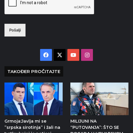
Pošalji
Facebook
X
YouTube
Instagram
TAKOĐER PROČITAJTE
Grmoja:Javlja mi se
MILIJUNI NA
”srpska sirotinja” i žali na
“PUTOVANJA”: ŠTO SE