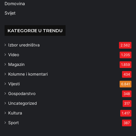
Domovina
Svijet
KATEGORIJE U TRENDU
Izbor uredništva
2.562
Video
1.205
Magazin
1.859
Kolumne i komentari
434
Vijesti
6.841
Gospodarstvo
348
Uncategorized
317
Kultura
1.417
Sport
387