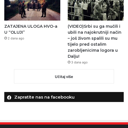
ZATAJENA ULOGA HVO-a
(VIDEO)Srbi su ga mučili i
U “OLUJI”
ubili na najokrutniji način
– još živom spalili su mu
2 dana ago
tijelo pred ostalim
zarobljenicima logora u
Dalju!
3 dana ago
Učitaj više
Zapratite nas na facebooku