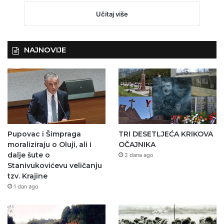
Učitaj više
NAJNOVIJE
Pupovac i Šimpraga
TRI DESETLJEĆA KRIKOVA
moraliziraju o Oluji, ali i
OČAJNIKA
dalje šute o
2 dana ago
Stanivukovićevu veličanju
tzv. Krajine
1 dan ago