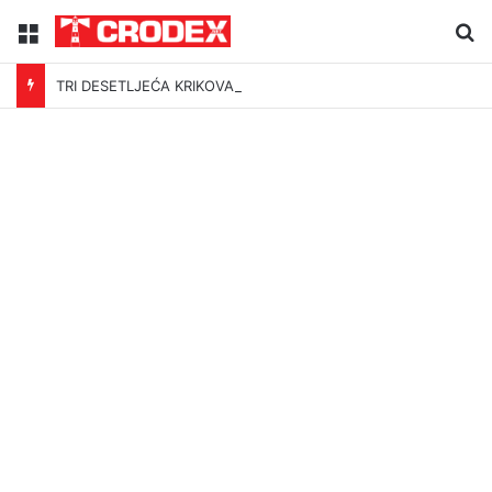
Menu
Tr
TRI DESETLJEĆA KRIKOVA OČAJNIKA