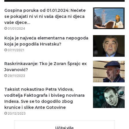
Gospina poruka od 01.01.2024: Nećete
se pokajati ni vi ni vaša djeca ni djeca
vaše djece…
01/01/2024
Koja je najveća elementarna nepogoda
koja je pogodila Hrvatsku?
07/11/2021
Raskrinkavanje: Tko je Zoran Šprajc ex
Jovanović?
29/11/2023
Taksist nokautirao Petra Vidova,
voditelja Faktografa i bivšeg novinara
Indexa. Sve se to dogodilo zbog
krunice i slike Ante Gotovine
20/12/2023
Učitaj više