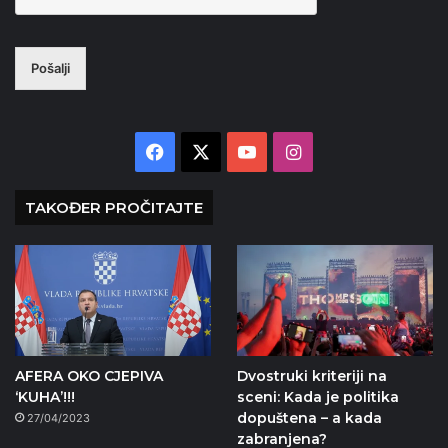
Pošalji
Facebook
X
YouTube
Instagram
TAKOĐER PROČITAJTE
AFERA OKO CJEPIVA
Dvostruki kriteriji na
‘KUHA’!!!
sceni: Kada je politika
dopuštena – a kada
27/04/2023
zabranjena?