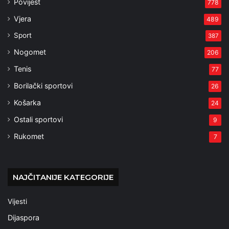
Povijest
778
Vjera
489
Sport
387
Nogomet
206
Tenis
77
Borilački sportovi
26
Košarka
24
Ostali sportovi
9
Rukomet
7
NAJČITANIJE KATEGORIJE
Vijesti
Dijaspora