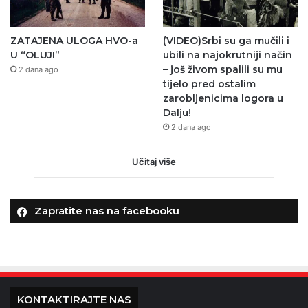
ZATAJENA ULOGA HVO-a
(VIDEO)Srbi su ga mučili i
U “OLUJI”
ubili na najokrutniji način
– još živom spalili su mu
2 dana ago
tijelo pred ostalim
zarobljenicima logora u
Dalju!
2 dana ago
Učitaj više
Zapratite nas na facebooku
KONTAKTIRAJTE NAS