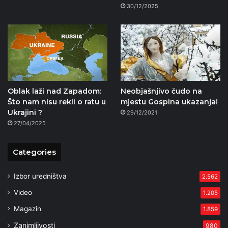
30/12/2025
Oblak laži nad Zapadom:
Neobjašnjivo čudo na
Što nam nisu rekli o ratu u
mjestu Gospina ukazanja!
Ukrajini ?
29/12/2021
27/04/2025
Categories
Izbor uredništva
2.562
Video
1.205
Magazin
1.859
Zanimljivosti
980