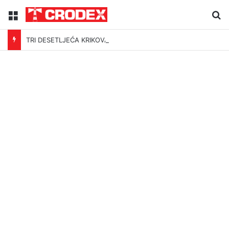
Menu
Tr
TRI DESETLJEĆA KRIKOVA OČAJNIKA