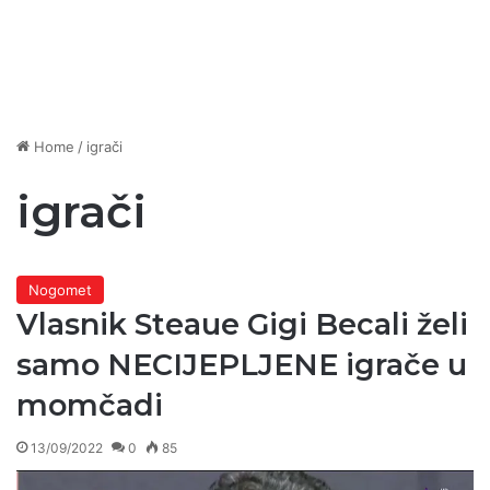
Home
/
igrači
igrači
Nogomet
Vlasnik Steaue Gigi Becali želi
samo NECIJEPLJENE igrače u
momčadi
13/09/2022
0
85