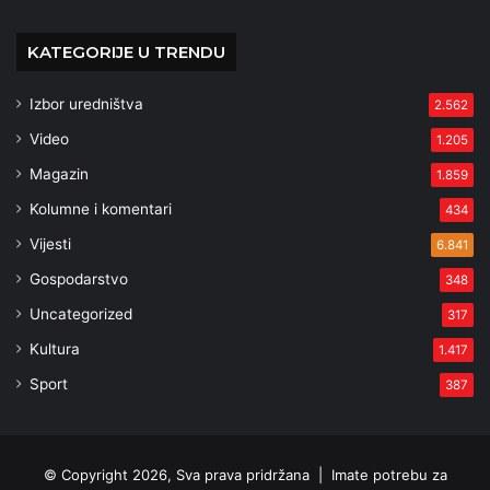
KATEGORIJE U TRENDU
Izbor uredništva
2.562
Video
1.205
Magazin
1.859
Kolumne i komentari
434
Vijesti
6.841
Gospodarstvo
348
Uncategorized
317
Kultura
1.417
Sport
387
© Copyright 2026, Sva prava pridržana |
Imate potrebu za