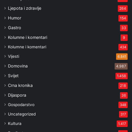
Ljepota i zdravlje
264
Humor
154
Gastro
33
Kolumne i komentari
9
Kolumne i komentari
434
Vijesti
6.841
Domovina
4.987
Svijet
1.458
Crna kronika
218
Dijaspora
36
Gospodarstvo
348
Uncategorized
317
Kultura
1.417