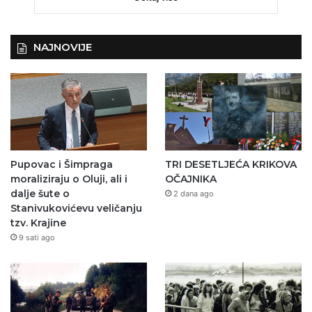
NAJNOVIJE
Pupovac i Šimpraga
TRI DESETLJEĆA KRIKOVA
moraliziraju o Oluji, ali i
OČAJNIKA
dalje šute o
2 dana ago
Stanivukovićevu veličanju
tzv. Krajine
9 sati ago