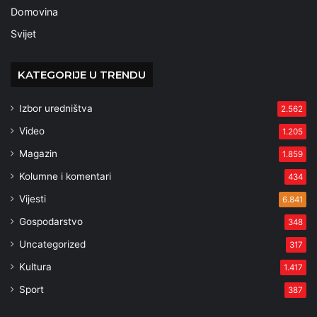
Domovina
Svijet
KATEGORIJE U TRENDU
Izbor uredništva
2.562
Video
1.205
Magazin
1.859
Kolumne i komentari
434
Vijesti
6.841
Gospodarstvo
348
Uncategorized
317
Kultura
1.417
Sport
387