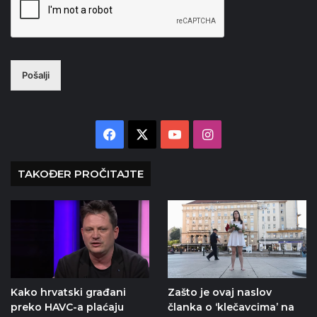
Pošalji
Facebook
X
YouTube
Instagram
TAKOĐER PROČITAJTE
Kako hrvatski građani
Zašto je ovaj naslov
preko HAVC-a plaćaju
članka o ‘klečavcima’ na