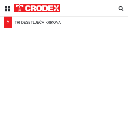
Menu
Tr
TRI DESETLJEĆA KRIKOVA OČAJNIKA