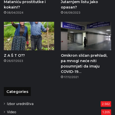
Mataniću prostitutke i
Jutarnjem listu jako
kokain!?
opasan?
08/04/2024
06/09/2023
Z A Š T O??
Omikron sličan prehladi,
pa mnogi neće niti
26/07/2023
posumnjati da imaju
COVID-19…
17/12/2021
Categories
Izbor uredništva
2.562
Video
1.205