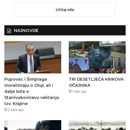
Učitaj više
NAJNOVIJE
Pupovac i Šimpraga
TRI DESETLJEĆA KRIKOVA
moraliziraju o Oluji, ali i
OČAJNIKA
dalje šute o
1 dan ago
Stanivukovićevu veličanju
tzv. Krajine
2 sata ago