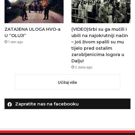
ZATAJENA ULOGA HVO-a
(VIDEO)Srbi su ga mučili i
U “OLUJI”
ubili na najokrutniji način
– još živom spalili su mu
1 dan ago
tijelo pred ostalim
zarobljenicima logora u
Dalju!
2 dana ago
Učitaj više
Zapratite nas na facebooku