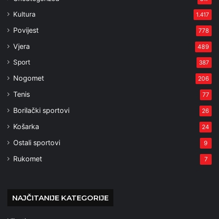
Kultura
1.417
Povijest
778
Vjera
489
Sport
387
Nogomet
206
Tenis
77
Borilački sportovi
26
Košarka
24
Ostali sportovi
9
Rukomet
7
NAJČITANIJE KATEGORIJE