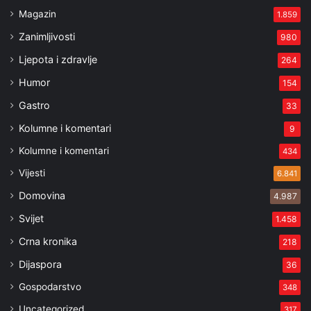
Magazin
1.859
Zanimljivosti
980
Ljepota i zdravlje
264
Humor
154
Gastro
33
Kolumne i komentari
9
Kolumne i komentari
434
Vijesti
6.841
Domovina
4.987
Svijet
1.458
Crna kronika
218
Dijaspora
36
Gospodarstvo
348
Uncategorized
317