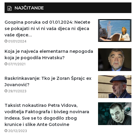
NAJČITANIJE
Gospina poruka od 01.01.2024: Nećete
se pokajati ni vi ni vaša djeca ni djeca
vaše djece…
01/01/2024
Koja je najveća elementarna nepogoda
koja je pogodila Hrvatsku?
07/11/2021
Raskrinkavanje: Tko je Zoran Šprajc ex
Jovanović?
29/11/2023
Taksist nokautirao Petra Vidova,
voditelja Faktografa i bivšeg novinara
Indexa. Sve se to dogodilo zbog
krunice i slike Ante Gotovine
20/12/2023