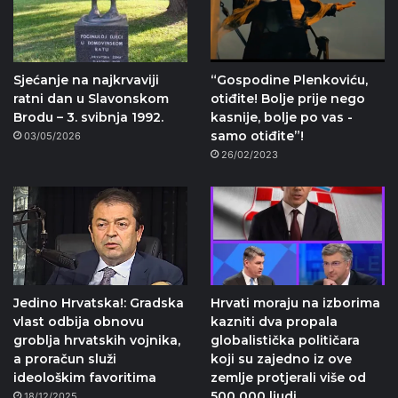
Sjećanje na najkrvaviji
“Gospodine Plenkoviću,
ratni dan u Slavonskom
otiđite! Bolje prije nego
Brodu – 3. svibnja 1992.
kasnije, bolje po vas -
samo otiđite”!
03/05/2026
26/02/2023
Jedino Hrvatska!: Gradska
Hrvati moraju na izborima
vlast odbija obnovu
kazniti dva propala
groblja hrvatskih vojnika,
globalistička političara
a proračun služi
koji su zajedno iz ove
ideološkim favoritima
zemlje protjerali više od
500 000 ljudi.
18/12/2025