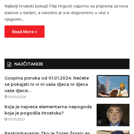
Najbolji hrvatski boksač Filip Hrgović naporno se priprema za nove
izazove u karijeri, a navodno je sve dogovoreno u vezi s
njegovim…
Read More »
NAJČITANIJE
Gospina poruka od 01.01.2024: Nećete
se pokajati ni vi ni vaša djeca ni djeca
vaše djece…
01/01/2024
Koja je najveća elementarna nepogoda
koja je pogodila Hrvatsku?
07/11/2021
Raskrinkavanje: Tko je Zoran Šprajc ex