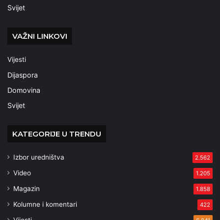
Svijet
VAŽNI LINKOVI
Vijesti
Dijaspora
Domovina
Svijet
KATEGORIJE U TRENDU
Izbor uredništva
2.562
Video
1.205
Magazin
1.858
Kolumne i komentari
422
Vijesti