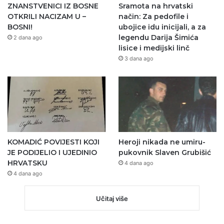
ZNANSTVENICI IZ BOSNE
Sramota na hrvatski
OTKRILI NACIZAM U –
način: Za pedofile i
BOSNI!
ubojice idu inicijali, a za
legendu Darija Šimića
2 dana ago
lisice i medijski linč
3 dana ago
KOMADIĆ POVIJESTI KOJI
Heroji nikada ne umiru-
JE PODIJELIO I UJEDINIO
pukovnik Slaven Grubišić
HRVATSKU
4 dana ago
4 dana ago
Učitaj više