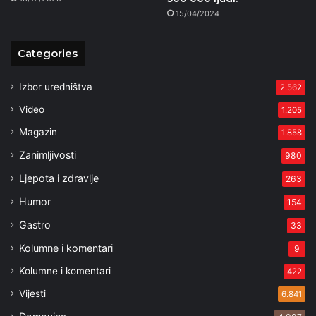
15/04/2024
Categories
Izbor uredništva
2.562
Video
1.205
Magazin
1.858
Zanimljivosti
980
Ljepota i zdravlje
263
Humor
154
Gastro
33
Kolumne i komentari
9
Kolumne i komentari
422
Vijesti
6.841