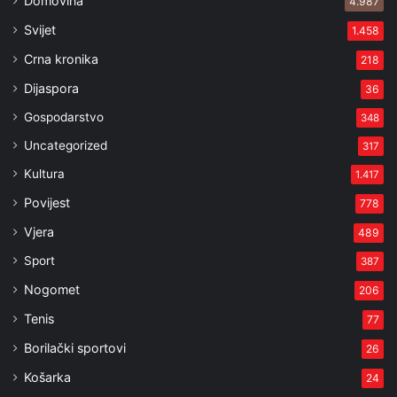
Domovina
4.987
Svijet
1.458
Crna kronika
218
Dijaspora
36
Gospodarstvo
348
Uncategorized
317
Kultura
1.417
Povijest
778
Vjera
489
Sport
387
Nogomet
206
Tenis
77
Borilački sportovi
26
Košarka
24