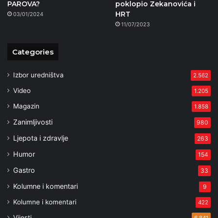
PAROVA?
poklopio Zekanovića i
HRT
03/01/2024
11/07/2023
Categories
Izbor uredništva
2.562
Video
1.205
Magazin
1.858
Zanimljivosti
980
Ljepota i zdravlje
263
Humor
154
Gastro
33
Kolumne i komentari
9
Kolumne i komentari
422
Vijesti