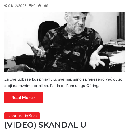
01/12/2023
0
169
Za ove udbaše koji prijavljuju, sve napisano i preneseno već dugo
stoji na raznim portalima. Pa da opišem ulogu Göringa…
Read More »
Izbor uredništva
(VIDEO) SKANDAL U