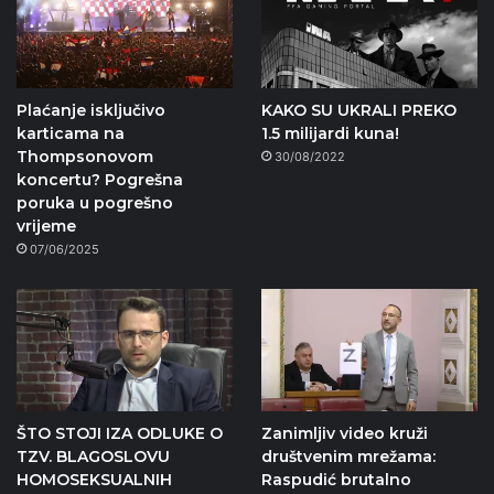
Plaćanje isključivo
KAKO SU UKRALI PREKO
karticama na
1.5 milijardi kuna!
Thompsonovom
30/08/2022
koncertu? Pogrešna
poruka u pogrešno
vrijeme
07/06/2025
ŠTO STOJI IZA ODLUKE O
Zanimljiv video kruži
TZV. BLAGOSLOVU
društvenim mrežama:
HOMOSEKSUALNIH
Raspudić brutalno