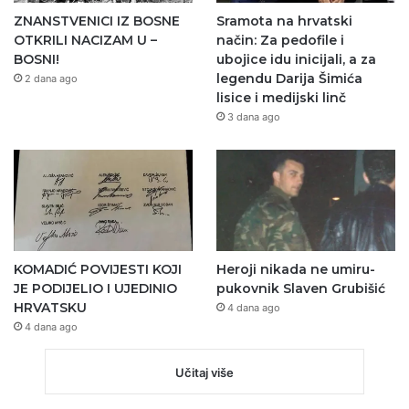
ZNANSTVENICI IZ BOSNE
Sramota na hrvatski
OTKRILI NACIZAM U –
način: Za pedofile i
BOSNI!
ubojice idu inicijali, a za
legendu Darija Šimića
2 dana ago
lisice i medijski linč
3 dana ago
KOMADIĆ POVIJESTI KOJI
Heroji nikada ne umiru-
JE PODIJELIO I UJEDINIO
pukovnik Slaven Grubišić
HRVATSKU
4 dana ago
4 dana ago
Učitaj više