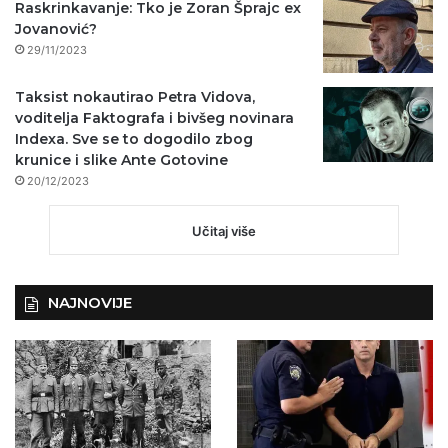
Raskrinkavanje: Tko je Zoran Šprajc ex
Jovanović?
29/11/2023
Taksist nokautirao Petra Vidova,
voditelja Faktografa i bivšeg novinara
Indexa. Sve se to dogodilo zbog
krunice i slike Ante Gotovine
20/12/2023
Učitaj više
NAJNOVIJE