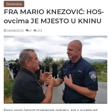
Domovina
FRA MARIO KNEZOVIĆ: HOS-
ovcima JE MJESTO U KNINU
06/08/2023
0
212
Poput onom časnom hrvatskome policajcu, koji u suzama grli