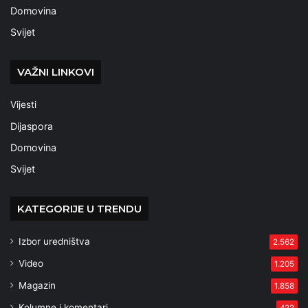
Domovina
Svijet
VAŽNI LINKOVI
Vijesti
Dijaspora
Domovina
Svijet
KATEGORIJE U TRENDU
Izbor uredništva
2.562
Video
1.205
Magazin
1.858
Kolumne i komentari