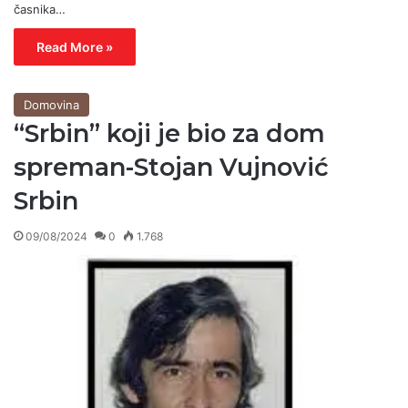
časnika…
Read More »
Domovina
“Srbin” koji je bio za dom
spreman-Stojan Vujnović
Srbin
09/08/2024
0
1.768