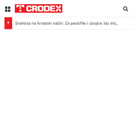
Menu
Tr
Sramota na hrvatski način: Za pedofile i ubojice idu inicijali, a za legendu Darija Šimića lisice i medijski linč