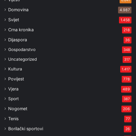
6.841
Domovina
4.987
Svijet
1.458
Crna kronika
218
Dijaspora
36
Gospodarstvo
348
Uncategorized
317
Kultura
1.417
Povijest
778
Vjera
489
Sport
387
Nogomet
206
Tenis
77
Borilački sportovi
26