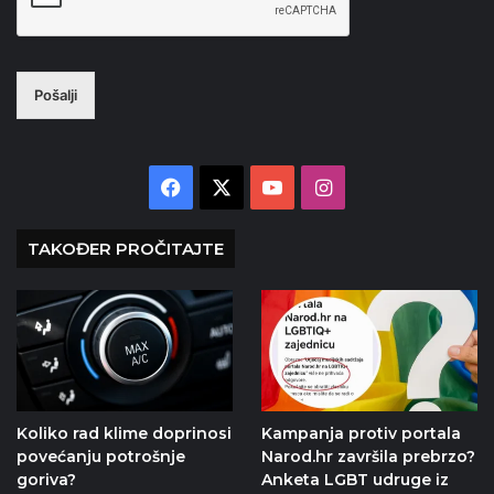
Pošalji
Facebook
X
YouTube
Instagram
TAKOĐER PROČITAJTE
Koliko rad klime doprinosi
Kampanja protiv portala
povećanju potrošnje
Narod.hr završila prebrzo?
goriva?
Anketa LGBT udruge iz