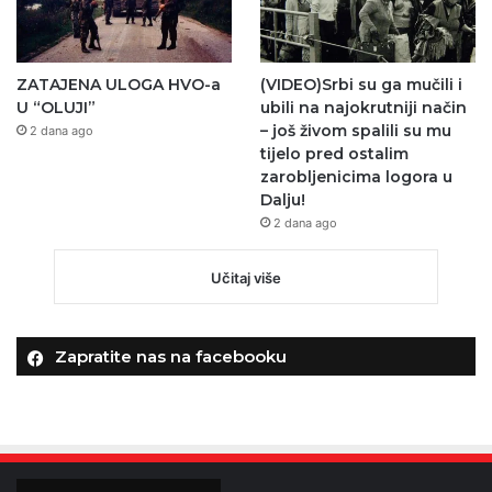
ZATAJENA ULOGA HVO-a
(VIDEO)Srbi su ga mučili i
U “OLUJI”
ubili na najokrutniji način
– još živom spalili su mu
2 dana ago
tijelo pred ostalim
zarobljenicima logora u
Dalju!
2 dana ago
Učitaj više
Zapratite nas na facebooku