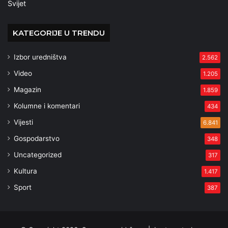
Svijet
KATEGORIJE U TRENDU
Izbor uredništva
2.562
Video
1.205
Magazin
1.859
Kolumne i komentari
434
Vijesti
6.841
Gospodarstvo
348
Uncategorized
317
Kultura
1.417
Sport
387