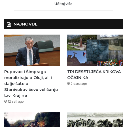
Učitaj više
NAJNOVIJE
Pupovac i Šimpraga
TRI DESETLJEĆA KRIKOVA
moraliziraju o Oluji, ali i
OČAJNIKA
dalje šute o
2 dana ago
Stanivukovićevu veličanju
tzv. Krajine
12 sati ago