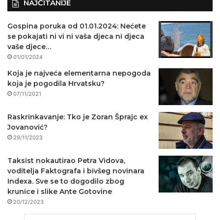
NAJČITANIJE
Gospina poruka od 01.01.2024: Nećete
se pokajati ni vi ni vaša djeca ni djeca
vaše djece…
01/01/2024
Koja je najveća elementarna nepogoda
koja je pogodila Hrvatsku?
07/11/2021
Raskrinkavanje: Tko je Zoran Šprajc ex
Jovanović?
29/11/2023
Taksist nokautirao Petra Vidova,
voditelja Faktografa i bivšeg novinara
Indexa. Sve se to dogodilo zbog
krunice i slike Ante Gotovine
20/12/2023