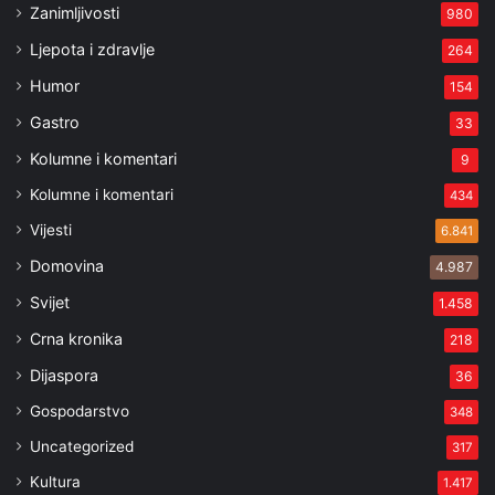
Zanimljivosti
980
Ljepota i zdravlje
264
Humor
154
Gastro
33
Kolumne i komentari
9
Kolumne i komentari
434
Vijesti
6.841
Domovina
4.987
Svijet
1.458
Crna kronika
218
Dijaspora
36
Gospodarstvo
348
Uncategorized
317
Kultura
1.417