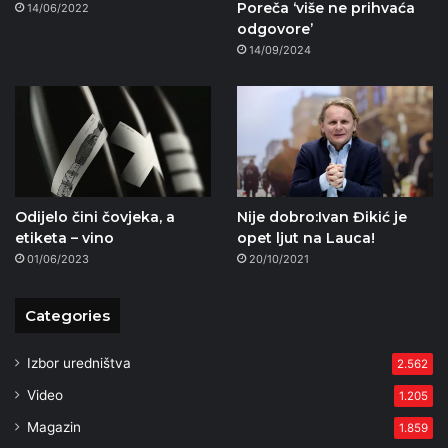
Poreča ‘više ne prihvaća
14/06/2022
odgovore’
14/09/2024
Odijelo čini čovjeka, a
Nije dobro:Ivan Đikić je
etiketa – vino
opet ljut na Lauca!
01/06/2023
20/10/2021
Categories
Izbor uredništva
2.562
Video
1.205
Magazin
1.859