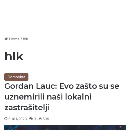
Home
/
hlk
hlk
Domovina
Gordan Lauc: Evo zašto su se
uznemirili naši lokalni
zastrašitelji
21/01/2023
0
509