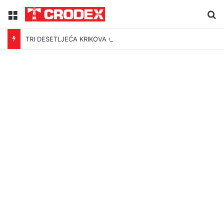
Menu
Tr
TRI DESETLJEĆA KRIKOVA OČAJNIKA