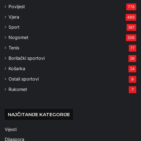
Povijest
778
Vjera
489
Sport
387
Nogomet
206
Tenis
77
Borilački sportovi
26
Košarka
24
Ostali sportovi
9
Rukomet
7
NAJČITANIJE KATEGORIJE
Vijesti
Dijaspora