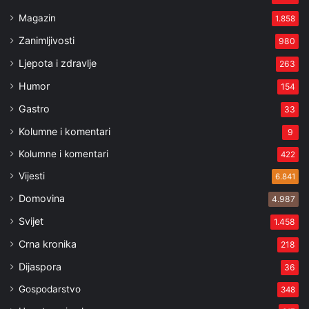
Magazin
1.858
Zanimljivosti
980
Ljepota i zdravlje
263
Humor
154
Gastro
33
Kolumne i komentari
9
Kolumne i komentari
422
Vijesti
6.841
Domovina
4.987
Svijet
1.458
Crna kronika
218
Dijaspora
36
Gospodarstvo
348