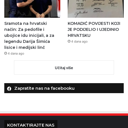
Sramota na hrvatski
KOMADIĆ POVIJESTI KOJI
način: Za pedofile i
JE PODIJELIO I UJEDINIO
ubojice idu inicijali, a za
HRVATSKU
legendu Darija Šimića
4 dana ago
lisice i medijski linč
4 dana ago
Učitaj više
Zapratite nas na facebooku
KONTAKTIRAJTE NAS