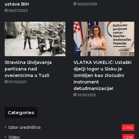
ustava BiH
30/03/2026
09/07/2022
Stravična iživljavanja
VLATKA VUKELIĆ: Ustaški
partizana nad
dječji logor u Sisku je
svećenicima u Tuzli
izmišljen kao zloćudni
instrument
07/10/2021
detuđmanizacije!
31/10/2025
Categories
Izbor uredništva
2.562
Video
1.205