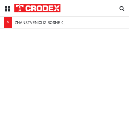
Menu
Tr
ZNANSTVENICI IZ BOSNE OTKRILI NACIZAM U – BOSNI!