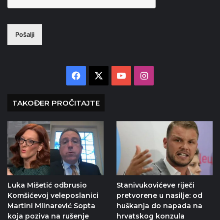
Pošalji
Facebook
X
YouTube
Instagram
TAKOĐER PROČITAJTE
Luka Mišetić odbrusio
Stanivukovićeve riječi
Komšićevoj veleposlanici
pretvorene u nasilje: od
Martini Mlinarević Sopta
huškanja do napada na
koja poziva na rušenje
hrvatskog konzula