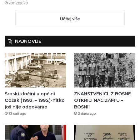
20/12/2023
Učitaj više
NAJNOVIJE
Srpski zločini u općini
ZNANSTVENICI IZ BOSNE
Odžak (1992. – 1995.)-nitko
OTKRILI NACIZAM U –
još nije odgovarao
BOSNI!
13 sati ago
3 dana ago