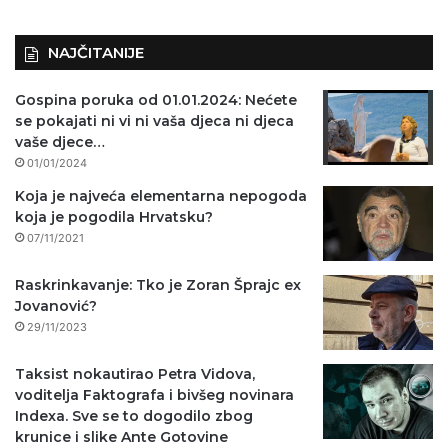
NAJČITANIJE
Gospina poruka od 01.01.2024: Nećete
se pokajati ni vi ni vaša djeca ni djeca
vaše djece…
01/01/2024
Koja je najveća elementarna nepogoda
koja je pogodila Hrvatsku?
07/11/2021
Raskrinkavanje: Tko je Zoran Šprajc ex
Jovanović?
29/11/2023
Taksist nokautirao Petra Vidova,
voditelja Faktografa i bivšeg novinara
Indexa. Sve se to dogodilo zbog
krunice i slike Ante Gotovine