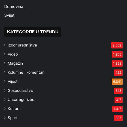
Domovina
Svijet
KATEGORIJE U TRENDU
Izbor uredništva
2.562
Video
1.205
Magazin
1.858
Kolumne i komentari
422
Vijesti
6.841
Gospodarstvo
348
Uncategorized
317
Kultura
1.417
Sport
387