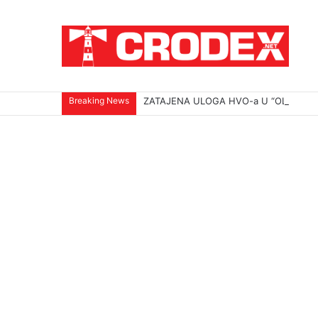
Breaking News
ZATAJENA ULOGA HVO-a U “OLUJI”