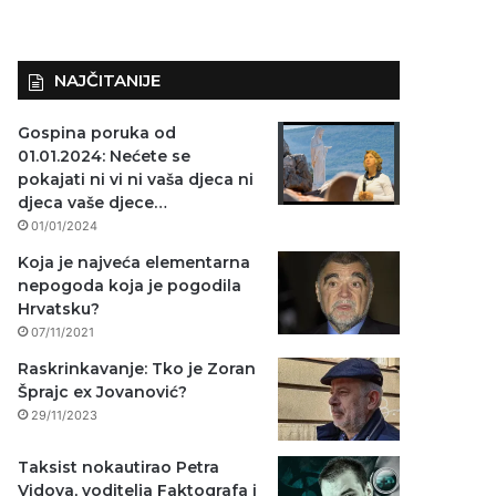
NAJČITANIJE
Gospina poruka od
01.01.2024: Nećete se
pokajati ni vi ni vaša djeca ni
djeca vaše djece…
01/01/2024
Koja je najveća elementarna
nepogoda koja je pogodila
Hrvatsku?
07/11/2021
Raskrinkavanje: Tko je Zoran
Šprajc ex Jovanović?
29/11/2023
Taksist nokautirao Petra
Vidova, voditelja Faktografa i