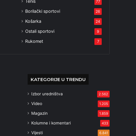
Tenis
77
Borilački sportovi
26
Košarka
24
Ostali sportovi
9
Rukomet
7
KATEGORIJE U TRENDU
Izbor uredništva
2.562
Video
1.205
Magazin
1.859
Kolumne i komentari
433
Vijesti
6.841