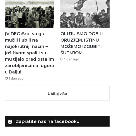
(VIDEO)Srbi su ga
OLUJU SMO DOBILI
mučili i ubili na
ORUŽJEM. ISTINU
najokrutniji način –
MOŽEMO IZGUBITI
još živom spalili su
ŠUTNJOM.
mu tijelo pred ostalim
1 dan ago
zarobljenicima logora
u Dalju!
1 dan ago
Učitaj više
Zapratite nas na facebooku