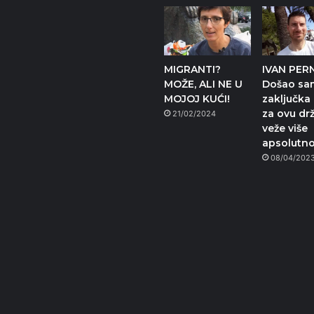
MIGRANTI?
IVAN PER
MOŽE, ALI NE U
Došao sa
MOJOJ KUĆI!
zaključka
za ovu dr
21/02/2024
veže više
apsolutno
08/04/202