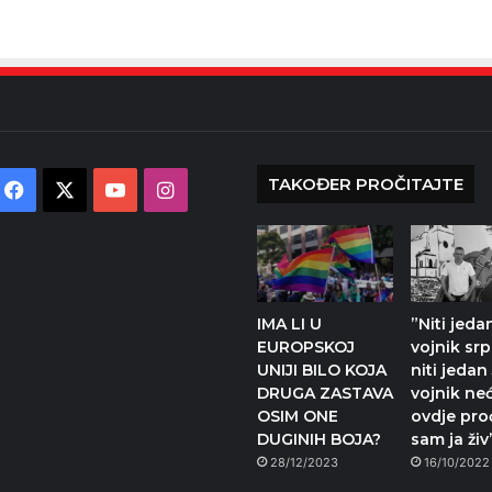
TAKOĐER PROČITAJTE
Facebook
X
YouTube
Instagram
IMA LI U
”Niti jeda
EUROPSKOJ
vojnik srp
UNIJI BILO KOJA
niti jedan
DRUGA ZASTAVA
vojnik ne
OSIM ONE
ovdje pro
DUGINIH BOJA?
sam ja živ
28/12/2023
16/10/2022