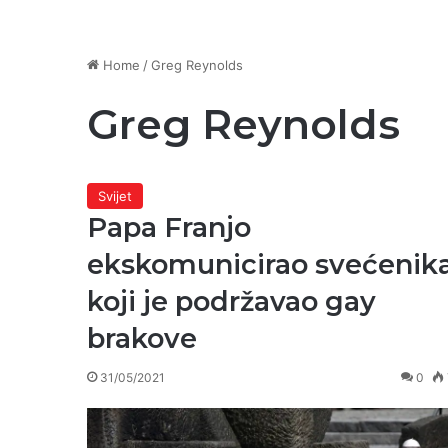
Home
/
Greg Reynolds
Greg Reynolds
Svijet
Papa Franjo
ekskomunicirao svećenik
koji je podržavao gay
brakove
31/05/2021
0