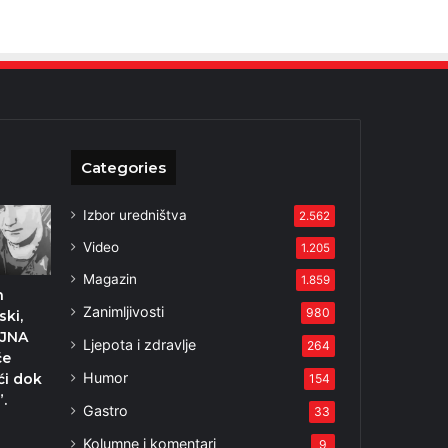
Categories
Izbor uredništva
2.562
Video
1.205
Magazin
1.859
n
Zanimljivosti
980
ski,
 JNA
Ljepota i zdravlje
264
će
Humor
ći dok
154
”.
Gastro
33
Kolumne i komentari
9