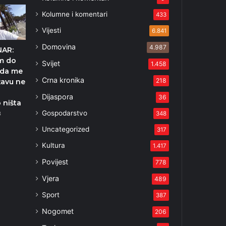
Kolumne i komentari
433
Vijesti
6.841
Domovina
4.987
NAR:
m do
Svijet
1.458
 da me
Crna kronika
218
žavu ne
Dijaspora
36
 ništa
Gospodarstvo
348
3
Uncategorized
317
Kultura
1.417
Povijest
778
Vjera
489
Sport
387
Nogomet
206