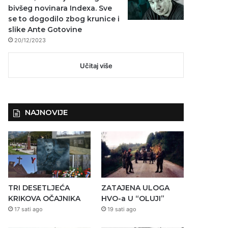
bivšeg novinara Indexa. Sve
se to dogodilo zbog krunice i
slike Ante Gotovine
20/12/2023
Učitaj više
NAJNOVIJE
TRI DESETLJEĆA
ZATAJENA ULOGA
KRIKOVA OČAJNIKA
HVO-a U “OLUJI”
17 sati ago
19 sati ago