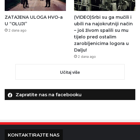
ZATAJENA ULOGA HVO-a
(VIDEO)Srbi su ga mučili i
U “OLUJI”
ubili na najokrutniji način
– još živom spalili su mu
2 dana ago
tijelo pred ostalim
zarobljenicima logora u
Dalju!
2 dana ago
Učitaj više
Zapratite nas na facebooku
KONTAKTIRAJTE NAS