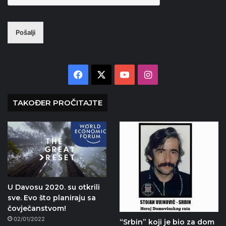
Pošalji
Facebook
X
YouTube
Instagram
TAKOĐER PROČITAJTE
U Davosu 2020. su otkrili
sve. Evo što planiraju sa
čovječanstvom!
02/01/2022
“Srbin” koji je bio za dom