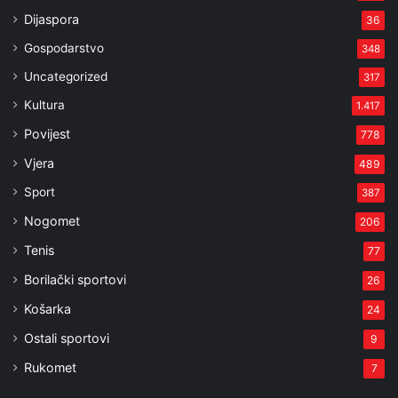
Dijaspora
36
Gospodarstvo
348
Uncategorized
317
Kultura
1.417
Povijest
778
Vjera
489
Sport
387
Nogomet
206
Tenis
77
Borilački sportovi
26
Košarka
24
Ostali sportovi
9
Rukomet
7