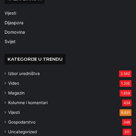
Vijesti
Dijaspora
Domovina
Svijet
KATEGORIJE U TRENDU
Izbor uredništva
2.562
Video
1.205
Magazin
1.859
Kolumne i komentari
434
Vijesti
6.841
Gospodarstvo
348
Uncategorized
317