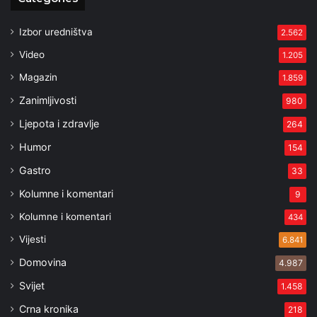
Izbor uredništva
2.562
Video
1.205
Magazin
1.859
Zanimljivosti
980
Ljepota i zdravlje
264
Humor
154
Gastro
33
Kolumne i komentari
9
Kolumne i komentari
434
Vijesti
6.841
Domovina
4.987
Svijet
1.458
Crna kronika
218