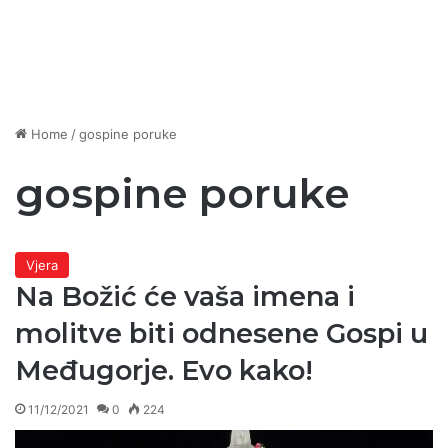
Home
/
gospine poruke
gospine poruke
Vjera
Na Božić će vaša imena i
molitve biti odnesene Gospi u
Međugorje. Evo kako!
11/12/2021
0
224