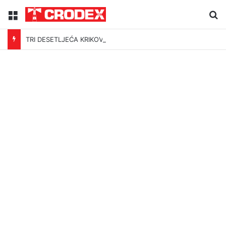
Menu
Tr
TRI DESETLJEĆA KRIKOVA OČAJNIKA