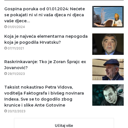
Gospina poruka od 01.01.2024: Nećete
se pokajati ni vi ni vaša djeca ni djeca
vaše djece…
01/01/2024
Koja je najveća elementarna nepogoda
koja je pogodila Hrvatsku?
07/11/2021
Raskrinkavanje: Tko je Zoran Šprajc ex
Jovanović?
29/11/2023
Taksist nokautirao Petra Vidova,
voditelja Faktografa i bivšeg novinara
Indexa. Sve se to dogodilo zbog
krunice i slike Ante Gotovine
20/12/2023
Učitaj više