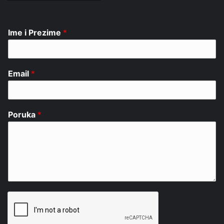
Ime i Prezime
*
Email
*
Poruka
*