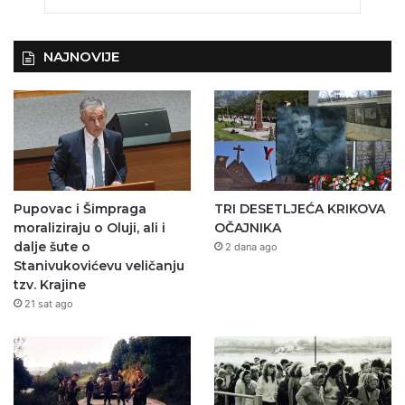
NAJNOVIJE
Pupovac i Šimpraga
TRI DESETLJEĆA KRIKOVA
moraliziraju o Oluji, ali i
OČAJNIKA
dalje šute o
2 dana ago
Stanivukovićevu veličanju
tzv. Krajine
21 sat ago